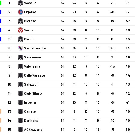
1
Vado Fc
34
24
6
4
45
78
2
Ligorna
34
21
9
4
38
72
3
Biellese
34
16
9
9
19
57
4
Varese
34
16
8
10
0
56
5
Chisola
34
16
7
11
8
55
6
Sestri Levante
34
15
9
10
20
54
7
Sanremese
34
13
10
11
7
49
8
Valenzana
34
12
9
13
-15
45
9
Celle Varazze
34
12
8
14
-6
44
10
Saluzzo
34
11
10
13
4
43
11
Club Milano
34
12
6
16
-6
42
12
Imperia
34
10
11
13
-8
41
13
Cairese
34
9
13
12
-5
40
14
Derthona
34
11
7
16
-10
40
15
AC Gozzano
34
9
12
13
-5
39