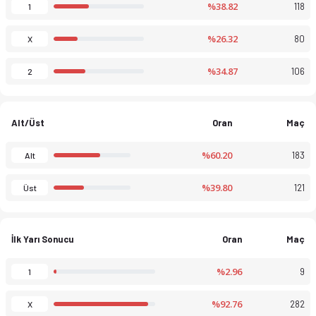
%38.82
118
1
%26.32
80
X
%34.87
106
2
Alt/Üst
Oran
Maç
%60.20
183
Alt
%39.80
121
Üst
İlk Yarı Sonucu
Oran
Maç
%2.96
9
1
%92.76
282
X