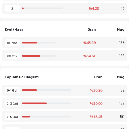
%4.28
13
2
Evet/Hayır
Oran
Maç
%45.39
138
KG Var
%54.61
166
KG Yok
Toplam Gol Dağılımı
Oran
Maç
%30.26
92
0-1 Gol
%50.00
152
2-3 Gol
%16.45
50
4-5 Gol