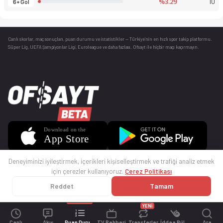
%3.29
10
6+ Gol
Canlı skorlar
, maç sonuçları, puan durumu ve istatistikler — Türkiye’nin en hızlı spor takip platformu.
Süper Lig, UEFA Şampiyonlar Ligi, Euroleague ve daha fazlası. Ofsayt ile hiçbir maçı kaçırmayın.
Deneyiminizi iyileştirmek, içerikleri kişiselleştirmek ve trafiği analiz etmek
için çerezler kullanıyoruz.
Çerez Politikası
Reddet
Tamam
© 2025 Ofsayt
Kullanım Koşulları
Gizlilik Politikası
Çerez Politikası
İletişim
Sıkça Sorulan Sorular
Künye
YENİ
Canlı
Akış
Puan Durumu
TV Rehberi
Transferler
İddaa Bülteni
Ara