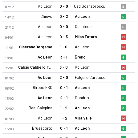
Ac Leon
0 - 0
Usd Scanzorosciate Calcio
07/12
B
Chievo
0 - 2
Ac Leon
14/12
G
Ac Leon
0 - 0
Casatese
21/12
B
Ac Leon
0 - 3
Milan Futuro
04/01
M
CiseranoBergamo
1 - 0
Ac Leon
11/01
M
Ac Leon 25-26 sezonu | Serie D, Grup B'de 5. sırada, 53 puan.
Ac Leon
3 - 1
Breno
18/01
G
Calcio Caldiero Terme
3 - 0
Ac Leon
25/01
M
Ac Leon
2 - 0
Folgore Caratese
01/02
G
Oltrepo FBC
0 - 1
Ac Leon
08/02
G
Ac Leon
4 - 1
Sondrio
15/02
G
Real Calepina
1 - 2
Ac Leon
22/02
G
Ac Leon
1 - 2
Villa Valle
01/03
M
Brusaporto
0 - 1
Ac Leon
15/03
G