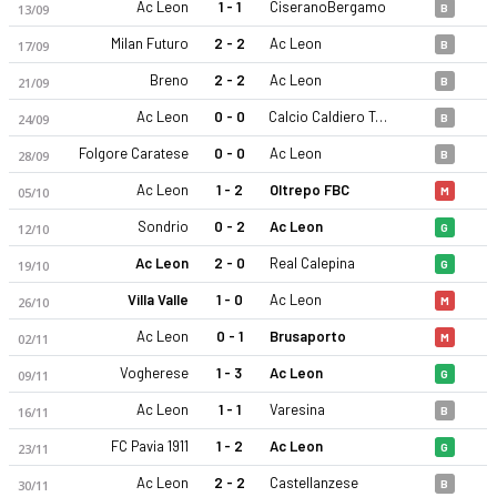
Ac Leon
1 - 1
CiseranoBergamo
13/09
B
Milan Futuro
2 - 2
Ac Leon
17/09
B
Breno
2 - 2
Ac Leon
21/09
B
Ac Leon
0 - 0
Calcio Caldiero Terme
24/09
B
Folgore Caratese
0 - 0
Ac Leon
28/09
B
Ac Leon
1 - 2
Oltrepo FBC
05/10
M
Sondrio
0 - 2
Ac Leon
12/10
G
Ac Leon
2 - 0
Real Calepina
19/10
G
Villa Valle
1 - 0
Ac Leon
26/10
M
Ac Leon
0 - 1
Brusaporto
02/11
M
Vogherese
1 - 3
Ac Leon
09/11
G
Ac Leon
1 - 1
Varesina
16/11
B
FC Pavia 1911
1 - 2
Ac Leon
23/11
G
Ac Leon
2 - 2
Castellanzese
30/11
B