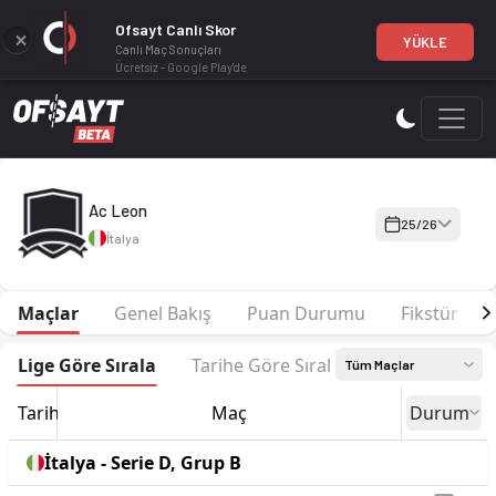
Ofsayt Canlı Skor
YÜKLE
Canlı Maç Sonuçları
Ücretsiz - Google Play'de
Ac Leon 25-26 sezonu | Serie D, Grup B'de 5. sırada, 53 puan.
Ac Leon
25/26
İtalya
Maçlar
Genel Bakış
Puan Durumu
Fikstür
Lige Göre Sırala
Tarihe Göre Sırala
Tüm Maçlar
Tarih
Maç
Durum
İtalya - Serie D, Grup B