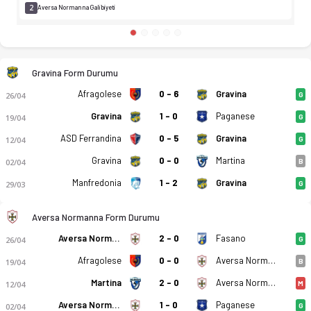
2
Aversa Normanna Galibiyeti
Gravina Form Durumu
Afragolese
0 - 6
Gravina
26/04
G
Gravina
1 - 0
Paganese
19/04
G
ASD Ferrandina
0 - 5
Gravina
12/04
G
Gravina
0 - 0
Martina
02/04
B
Manfredonia
1 - 2
Gravina
29/03
G
Aversa Normanna Form Durumu
Aversa Normanna
2 - 0
Fasano
26/04
G
Afragolese
0 - 0
Aversa Normanna
19/04
B
Martina
2 - 0
Aversa Normanna
12/04
M
Aversa Normanna
1 - 0
Paganese
02/04
G