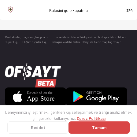
Kalesini gole kapatma
3/4
Canlı skorlar
, maç sonuçları, puan durumu ve istatistikler — Türkiye’nin en hızlı spor takip platformu.
Süper Lig, UEFA Şampiyonlar Ligi, Euroleague ve daha fazlası. Ofsayt ile hiçbir maçı kaçırmayın.
Deneyiminizi iyileştirmek, içerikleri kişiselleştirmek ve trafiği analiz etmek
için çerezler kullanıyoruz.
Çerez Politikası
Reddet
Tamam
© 2025 Ofsayt
Kullanım Koşulları
Gizlilik Politikası
Çerez Politikası
İletişim
Sıkça Sorulan Sorular
Künye