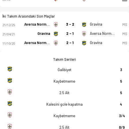
İki Takım Arasındaki Son Maçlar
Aversa Normanna
3 - 2
Gravina
MS
21/12/25
Gravina
2 - 1
Aversa Normanna
MS
21/04/21
Aversa Normanna
2 - 1
Gravina
MS
11/10/20
Takım Serileri
Galibiyet
3
Kaybetmeme
5
2.5 Alt
5
Kalesini gole kapatma
4
Kaybetmeme
3/4
2.5 Alt
8/9