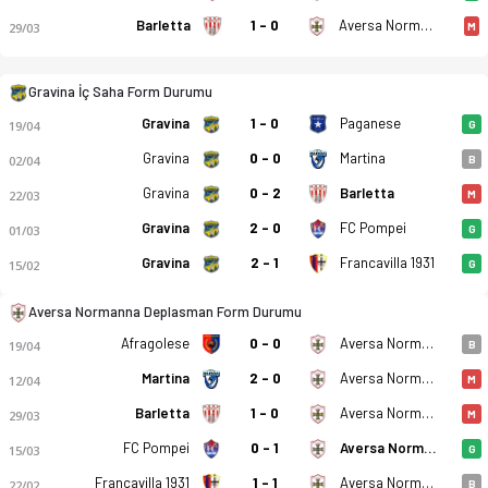
Barletta
1 - 0
Aversa Normanna
29/03
M
Gravina İç Saha Form Durumu
Gravina
1 - 0
Paganese
19/04
G
FBC Gravina - Aversa Normanna 3-2 bitti. Gol anları, kadro, i
Gravina
0 - 0
Martina
02/04
B
Gravina
0 - 2
Barletta
22/03
M
Gravina
2 - 0
FC Pompei
01/03
G
Gravina
2 - 1
Francavilla 1931
15/02
G
Aversa Normanna Deplasman Form Durumu
Afragolese
0 - 0
Aversa Normanna
19/04
B
Martina
2 - 0
Aversa Normanna
12/04
M
Barletta
1 - 0
Aversa Normanna
29/03
M
FC Pompei
0 - 1
Aversa Normanna
15/03
G
Francavilla 1931
1 - 1
Aversa Normanna
22/02
B