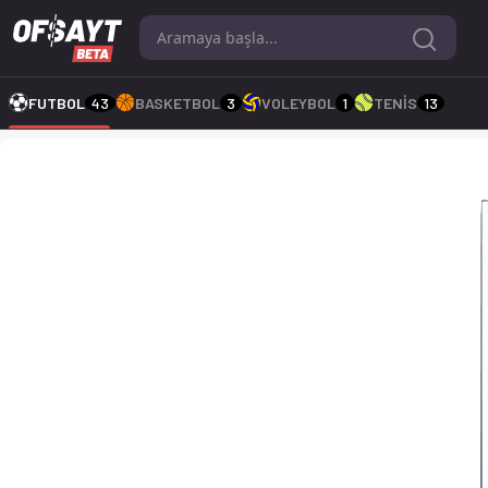
Citta di Fasano - Martina 1-0 bitti. Gol anları, kadro, istatis
FUTBOL
43
BASKETBOL
3
VOLEYBOL
1
TENİS
13