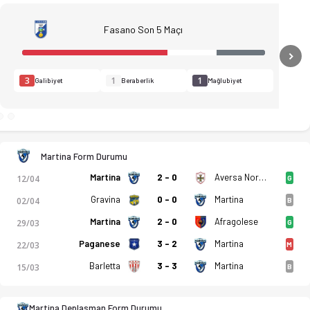
Fasano Son 5 Maçı
N
3
1
1
Galibiyet
Beraberlik
Mağlubiyet
tikler, puan durumu ve iddaa oranları Ofsayt'ta. (19.04.2026)
Martina Form Durumu
Martina
2 - 0
Aversa Normanna
12/04
G
Gravina
0 - 0
Martina
02/04
B
Martina
2 - 0
Afragolese
29/03
G
Paganese
3 - 2
Martina
22/03
M
Barletta
3 - 3
Martina
15/03
B
Martina Deplasman Form Durumu