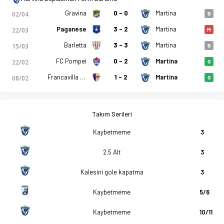
Gravina
0 - 0
Martina
02/04
B
Paganese
3 - 2
Martina
22/03
M
Barletta
3 - 3
Martina
15/03
B
FC Pompei
0 - 2
Martina
22/02
G
Francavilla 1931
1 - 2
Martina
08/02
G
Takım Serileri
Kaybetmeme
3
2.5 Alt
3
Kalesini gole kapatma
3
Kaybetmeme
5/6
Kaybetmeme
10/11