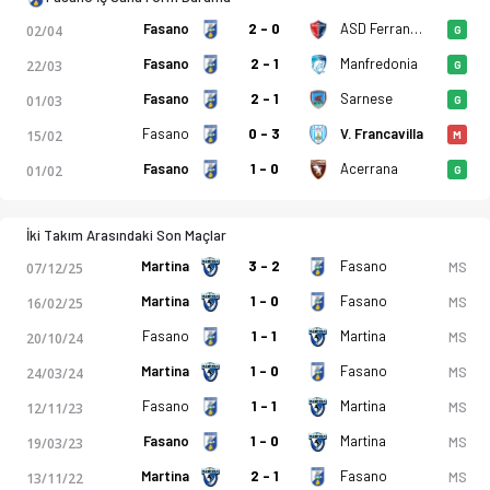
Fasano
2 - 0
ASD Ferrandina
02/04
G
Fasano
2 - 1
Manfredonia
22/03
G
Fasano
2 - 1
Sarnese
01/03
G
Fasano
0 - 3
V. Francavilla
15/02
M
Fasano
1 - 0
Acerrana
01/02
G
İki Takım Arasındaki Son Maçlar
Martina
3 - 2
Fasano
MS
07/12/25
Martina
1 - 0
Fasano
MS
16/02/25
Fasano
1 - 1
Martina
MS
20/10/24
Martina
1 - 0
Fasano
MS
24/03/24
Fasano
1 - 1
Martina
MS
12/11/23
Fasano
1 - 0
Martina
MS
19/03/23
Martina
2 - 1
Fasano
MS
13/11/22