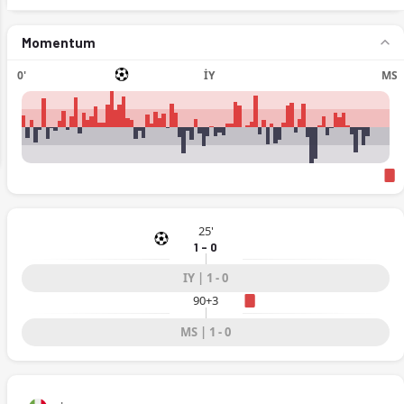
Momentum
0'
İY
MS
ext
25'
1 - 0
IY | 1 - 0
90+3
MS | 1 - 0