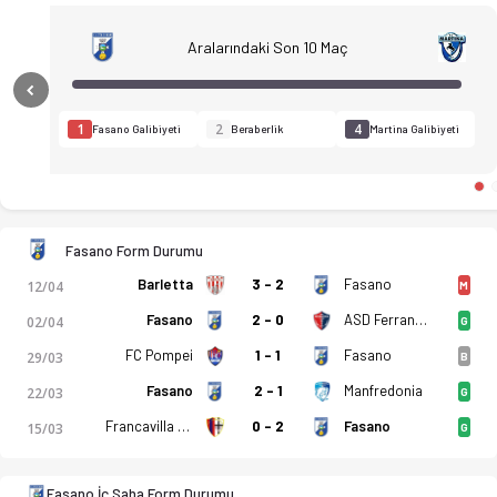
Aralarındaki Son 10 Maç
Previous
1
2
4
Fasano Galibiyeti
Beraberlik
Martina Galibiyeti
Citta di Fasano - Martina 1-0 bitti. Gol anları, kadro, istatis
Fasano Form Durumu
Barletta
3 - 2
Fasano
12/04
M
Fasano
2 - 0
ASD Ferrandina
02/04
G
FC Pompei
1 - 1
Fasano
29/03
B
Fasano
2 - 1
Manfredonia
22/03
G
Francavilla 1931
0 - 2
Fasano
15/03
G
Fasano İç Saha Form Durumu