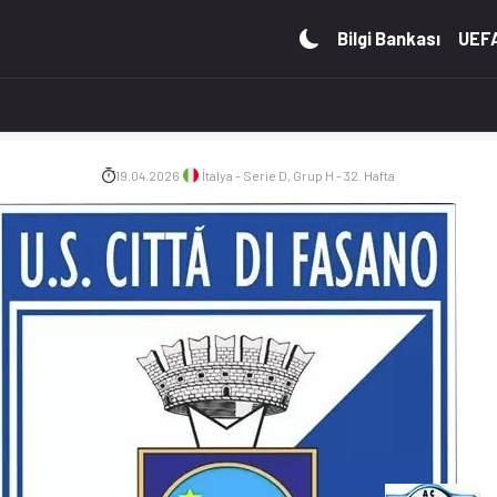
tikler, puan durumu ve iddaa oranları Ofsayt'ta. (19.04.2026)
Bilgi Bankası
UEFA
19.04.2026
İtalya - Serie D, Grup H - 32. Hafta