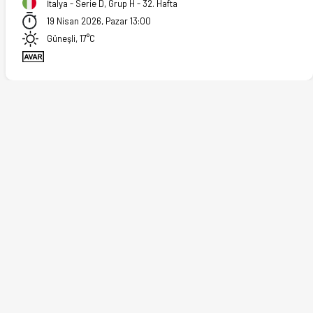
İtalya - Serie D, Grup H - 32. Hafta
19 Nisan 2026, Pazar 13:00
Güneşli, 17°C