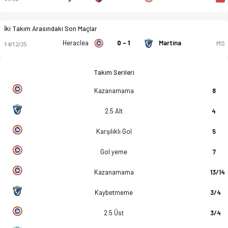
İki Takım Arasındaki Son Maçlar
Heraclea
0 - 1
Martina
MS
14/12/25
Takım Serileri
Kazanamama
8
2.5 Alt
4
Karşılıklı Gol
5
Gol yeme
7
Kazanamama
13/14
Kaybetmeme
3/4
2.5 Üst
3/4