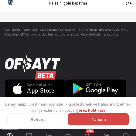
Kalesini gole kapatma
3/4
Canlı skorlar
, maç sonuçları, puan durumu ve istatistikler — Türkiye’nin en hızlı spor takip platformu.
Süper Lig, UEFA Şampiyonlar Ligi, Euroleague ve daha fazlası. Ofsayt ile hiçbir maçı kaçırmayın.
Deneyiminizi iyileştirmek, içerikleri kişiselleştirmek ve trafiği analiz etmek
için çerezler kullanıyoruz.
Çerez Politikası
Reddet
Tamam
© 2025 Ofsayt
Kullanım Koşulları
Gizlilik Politikası
Çerez Politikası
İletişim
Sıkça Sorulan Sorular
Künye
YENİ