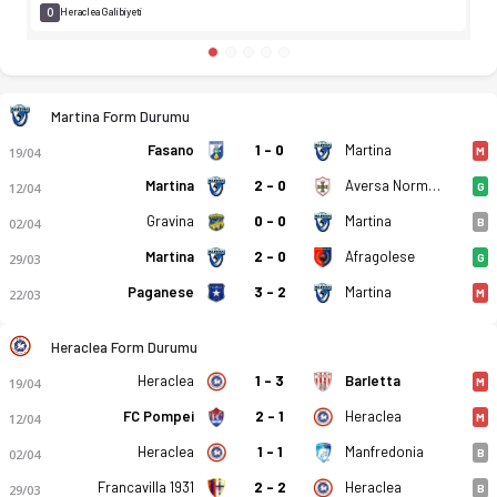
0
Heraclea Galibiyeti
Martina Form Durumu
Fasano
1 - 0
Martina
19/04
M
Martina
2 - 0
Aversa Normanna
12/04
G
Gravina
0 - 0
Martina
02/04
B
Martina
2 - 0
Afragolese
29/03
G
Paganese
3 - 2
Martina
22/03
M
Heraclea Form Durumu
Heraclea
1 - 3
Barletta
19/04
M
FC Pompei
2 - 1
Heraclea
12/04
M
Heraclea
1 - 1
Manfredonia
02/04
B
Francavilla 1931
2 - 2
Heraclea
29/03
B