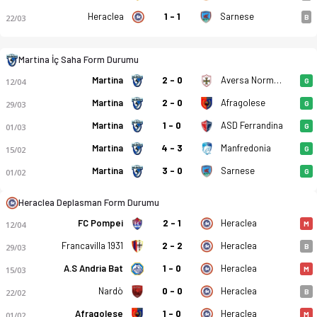
Heraclea
1 - 1
Sarnese
22/03
B
Martina İç Saha Form Durumu
Martina
2 - 0
Aversa Normanna
Martina - Heraclea 2-1 bitti. Gol anları, kadro, istatistikler
12/04
G
Martina
2 - 0
Afragolese
29/03
G
Martina
1 - 0
ASD Ferrandina
01/03
G
Martina
4 - 3
Manfredonia
15/02
G
Martina
3 - 0
Sarnese
01/02
G
Heraclea Deplasman Form Durumu
FC Pompei
2 - 1
Heraclea
12/04
M
Francavilla 1931
2 - 2
Heraclea
29/03
B
A.S Andria Bat
1 - 0
Heraclea
15/03
M
Nardò
0 - 0
Heraclea
22/02
B
Afragolese
1 - 0
Heraclea
01/02
M