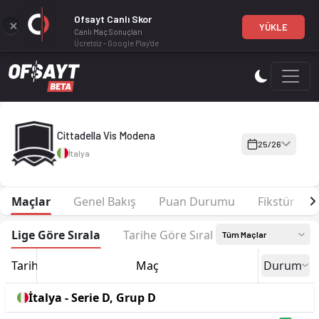
Ofsayt Canlı Skor
YÜKLE
Canlı Maç Sonuçları
Ücretsiz - Google Play'de
Cittadella Vis Modena 25-26 sezonu | Serie D, Grup D'de 7. s
Cittadella Vis Modena
25/26
İtalya
Maçlar
Genel Bakış
Puan Durumu
Fikstür
Lige Göre Sırala
Tarihe Göre Sırala
Tüm Maçlar
Tarih
Maç
Durum
İtalya - Serie D, Grup D