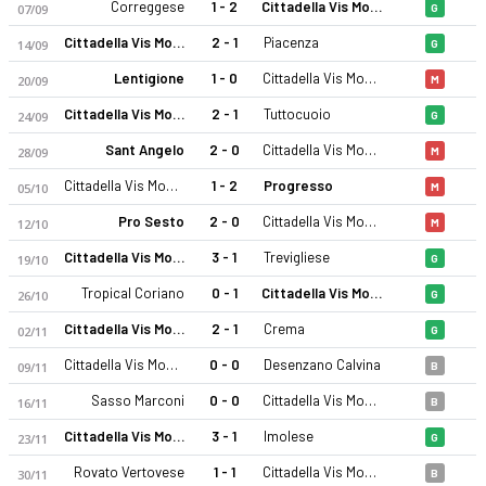
Correggese
1 - 2
Cittadella Vis Modena
07/09
G
Cittadella Vis Modena
2 - 1
Piacenza
14/09
G
Lentigione
1 - 0
Cittadella Vis Modena
20/09
M
Cittadella Vis Modena
2 - 1
Tuttocuoio
24/09
G
Sant Angelo
2 - 0
Cittadella Vis Modena
28/09
M
Cittadella Vis Modena
1 - 2
Progresso
05/10
M
Pro Sesto
2 - 0
Cittadella Vis Modena
12/10
M
Cittadella Vis Modena
3 - 1
Trevigliese
19/10
G
Tropical Coriano
0 - 1
Cittadella Vis Modena
26/10
G
Cittadella Vis Modena
2 - 1
Crema
02/11
G
Cittadella Vis Modena
0 - 0
Desenzano Calvina
09/11
B
Sasso Marconi
0 - 0
Cittadella Vis Modena
16/11
B
Cittadella Vis Modena
3 - 1
Imolese
23/11
G
Rovato Vertovese
1 - 1
Cittadella Vis Modena
30/11
B