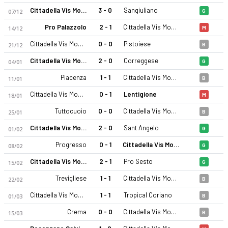
Cittadella Vis Modena
3 - 0
Sangiuliano
07/12
G
Pro Palazzolo
2 - 1
Cittadella Vis Modena
14/12
M
Cittadella Vis Modena
0 - 0
Pistoiese
21/12
B
Cittadella Vis Modena
2 - 0
Correggese
04/01
G
Piacenza
1 - 1
Cittadella Vis Modena
11/01
B
Cittadella Vis Modena 25-26 sezonu | Serie D, Grup D'de 7. s
Cittadella Vis Modena
0 - 1
Lentigione
18/01
M
Tuttocuoio
0 - 0
Cittadella Vis Modena
25/01
B
Cittadella Vis Modena
2 - 0
Sant Angelo
01/02
G
Progresso
0 - 1
Cittadella Vis Modena
08/02
G
Cittadella Vis Modena
2 - 1
Pro Sesto
15/02
G
Trevigliese
1 - 1
Cittadella Vis Modena
22/02
B
Cittadella Vis Modena
1 - 1
Tropical Coriano
01/03
B
Crema
0 - 0
Cittadella Vis Modena
15/03
B