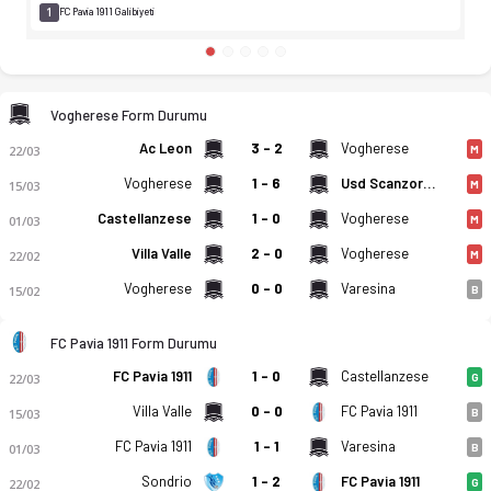
1
FC Pavia 1911 Galibiyeti
Vogherese Form Durumu
Ac Leon
3 - 2
Vogherese
22/03
M
Vogherese
1 - 6
Usd Scanzorosciate Calcio
15/03
M
Castellanzese
1 - 0
Vogherese
01/03
M
Villa Valle
2 - 0
Vogherese
22/02
M
Vogherese
0 - 0
Varesina
15/02
B
FC Pavia 1911 Form Durumu
FC Pavia 1911
1 - 0
Castellanzese
22/03
G
Villa Valle
0 - 0
FC Pavia 1911
15/03
B
FC Pavia 1911
1 - 1
Varesina
01/03
B
Sondrio
1 - 2
FC Pavia 1911
22/02
G