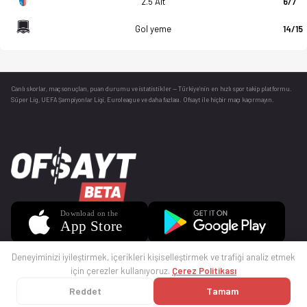
2.5 Alt
6/7
Gol yeme
14/15
Canlı skorlar
, maç sonuçları, puan durumu ve istatistikler — Türkiye’nin en hızlı spor takip platformu.
Süper Lig, UEFA Şampiyonlar Ligi, Euroleague ve daha fazlası. Ofsayt ile hiçbir maçı kaçırmayın.
Deneyiminizi iyileştirmek, içerikleri kişiselleştirmek ve trafiği analiz etmek
için çerezler kullanıyoruz.
Çerez Politikası
Reddet
Tamam
© 2025 Ofsayt