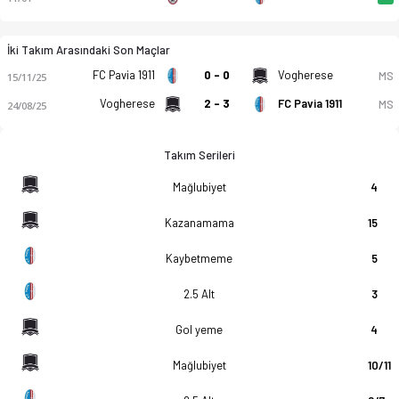
İki Takım Arasındaki Son Maçlar
FC Pavia 1911
0 - 0
Vogherese
MS
15/11/25
Vogherese
2 - 3
FC Pavia 1911
MS
24/08/25
Takım Serileri
Mağlubiyet
4
Kazanamama
15
Kaybetmeme
5
2.5 Alt
3
Gol yeme
4
Mağlubiyet
10/11