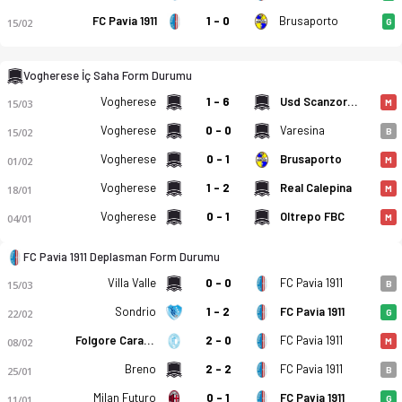
FC Pavia 1911
1 - 0
Brusaporto
15/02
G
Vogherese İç Saha Form Durumu
Vogherese
1 - 6
Usd Scanzorosciate Calcio
15/03
M
Avc Vogherese 1919 - FC Pavia 1911 0-2 bitti. Gol anları, kad
Vogherese
0 - 0
Varesina
15/02
B
Vogherese
0 - 1
Brusaporto
01/02
M
Vogherese
1 - 2
Real Calepina
18/01
M
Vogherese
0 - 1
Oltrepo FBC
04/01
M
FC Pavia 1911 Deplasman Form Durumu
Villa Valle
0 - 0
FC Pavia 1911
15/03
B
Sondrio
1 - 2
FC Pavia 1911
22/02
G
Folgore Caratese
2 - 0
FC Pavia 1911
08/02
M
Breno
2 - 2
FC Pavia 1911
25/01
B
Milan Futuro
0 - 1
FC Pavia 1911
11/01
G