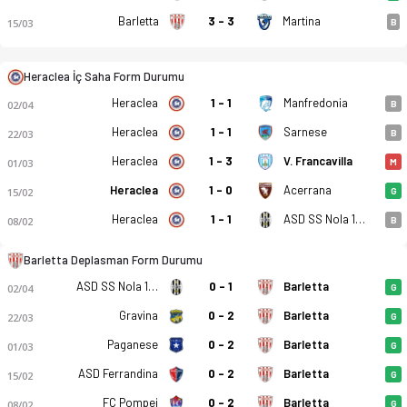
Barletta
3 - 3
Martina
15/03
B
Heraclea İç Saha Form Durumu
Heraclea
1 - 1
Manfredonia
02/04
B
Heraclea
1 - 1
Sarnese
22/03
B
Heraclea - Barletta 1-3 bitti. Gol anları, kadro, istatistikler
Heraclea
1 - 3
V. Francavilla
01/03
M
Heraclea
1 - 0
Acerrana
15/02
G
Heraclea
1 - 1
ASD SS Nola 1925
08/02
B
Barletta Deplasman Form Durumu
ASD SS Nola 1925
0 - 1
Barletta
02/04
G
Gravina
0 - 2
Barletta
22/03
G
Paganese
0 - 2
Barletta
01/03
G
ASD Ferrandina
0 - 2
Barletta
15/02
G
FC Pompei
0 - 2
Barletta
08/02
G