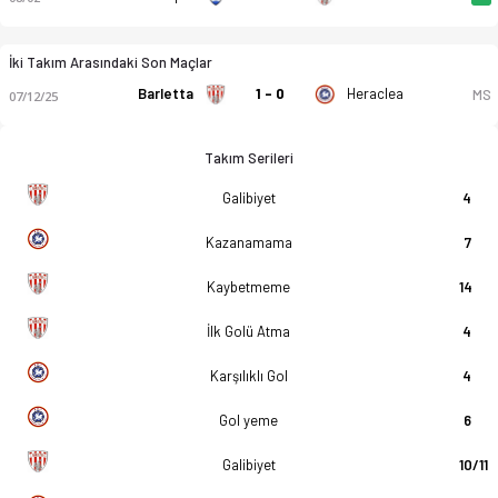
İki Takım Arasındaki Son Maçlar
Barletta
1 - 0
Heraclea
MS
07/12/25
Takım Serileri
Galibiyet
4
Kazanamama
7
Kaybetmeme
14
İlk Golü Atma
4
Karşılıklı Gol
4
Gol yeme
6
Galibiyet
10/11