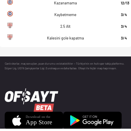
Kazanamama
12/13
Kaybetmeme
3/4
2.5 Alt
3/4
Kalesini gole kapatma
3/4
Canlı skorlar
, maç sonuçları, puan durumu ve istatistikler — Türkiye’nin en hızlı spor takip platformu.
Süper Lig, UEFA Şampiyonlar Ligi, Euroleague ve daha fazlası. Ofsayt ile hiçbir maçı kaçırmayın.