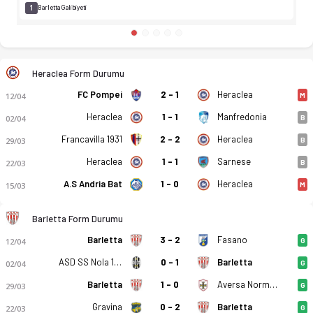
1
Barletta Galibiyeti
Heraclea Form Durumu
FC Pompei
2 - 1
Heraclea
12/04
M
Heraclea
1 - 1
Manfredonia
02/04
B
Francavilla 1931
2 - 2
Heraclea
29/03
B
Heraclea
1 - 1
Sarnese
22/03
B
A.S Andria Bat
1 - 0
Heraclea
15/03
M
Barletta Form Durumu
Barletta
3 - 2
Fasano
12/04
G
ASD SS Nola 1925
0 - 1
Barletta
02/04
G
Barletta
1 - 0
Aversa Normanna
29/03
G
Gravina
0 - 2
Barletta
22/03
G