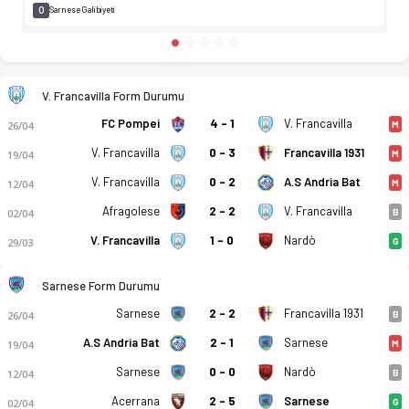
0
Sarnese Galibiyeti
V. Francavilla Form Durumu
FC Pompei
4 - 1
V. Francavilla
26/04
M
V. Francavilla
0 - 3
Francavilla 1931
19/04
M
V. Francavilla
0 - 2
A.S Andria Bat
12/04
M
Afragolese
2 - 2
V. Francavilla
02/04
B
V. Francavilla
1 - 0
Nardò
29/03
G
Sarnese Form Durumu
Sarnese
2 - 2
Francavilla 1931
26/04
B
A.S Andria Bat
2 - 1
Sarnese
19/04
M
Sarnese
0 - 0
Nardò
12/04
B
Acerrana
2 - 5
Sarnese
02/04
G