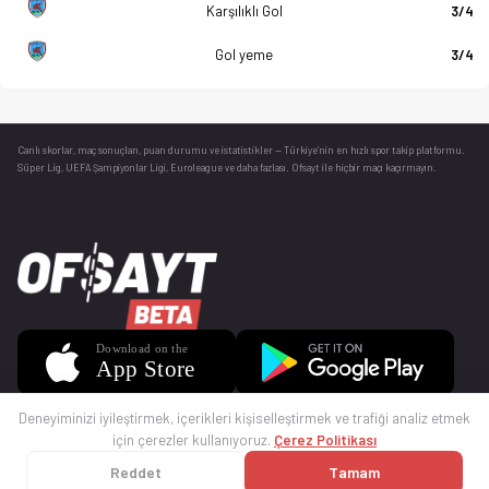
Karşılıklı Gol
3/4
Gol yeme
3/4
Canlı skorlar
, maç sonuçları, puan durumu ve istatistikler — Türkiye’nin en hızlı spor takip platformu.
Süper Lig, UEFA Şampiyonlar Ligi, Euroleague ve daha fazlası. Ofsayt ile hiçbir maçı kaçırmayın.
Deneyiminizi iyileştirmek, içerikleri kişiselleştirmek ve trafiği analiz etmek
için çerezler kullanıyoruz.
Çerez Politikası
Reddet
Tamam
© 2025 Ofsayt