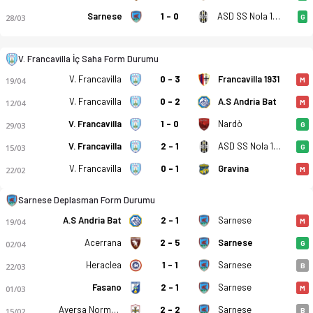
Sarnese
1 - 0
ASD SS Nola 1925
28/03
G
V. Francavilla İç Saha Form Durumu
V. Francavilla
0 - 3
Francavilla 1931
19/04
M
Virtus Francavilla - Asd Polisportiva Sarnese 2-2 bitti. Gol a
V. Francavilla
0 - 2
A.S Andria Bat
12/04
M
V. Francavilla
1 - 0
Nardò
29/03
G
V. Francavilla
2 - 1
ASD SS Nola 1925
15/03
G
V. Francavilla
0 - 1
Gravina
22/02
M
Sarnese Deplasman Form Durumu
A.S Andria Bat
2 - 1
Sarnese
19/04
M
Acerrana
2 - 5
Sarnese
02/04
G
Heraclea
1 - 1
Sarnese
22/03
B
Fasano
2 - 1
Sarnese
01/03
M
Aversa Normanna
2 - 2
Sarnese
15/02
B