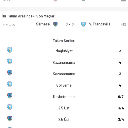
İki Takım Arasındaki Son Maçlar
Sarnese
0 - 0
V. Francavilla
MS
21/12/25
Takım Serileri
Mağlubiyet
3
Kazanamama
4
Kazanamama
3
Gol yeme
4
Kaybetmeme
6/7
2.5 Üst
3/4
2.5 Üst
3/4