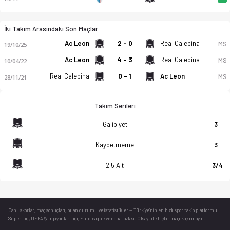
İki Takım Arasındaki Son Maçlar
Ac Leon
2 - 0
Real Calepina
MS
19/10/25
Ac Leon
4 - 3
Real Calepina
MS
10/04/22
Real Calepina
0 - 1
Ac Leon
MS
28/11/21
Takım Serileri
Galibiyet
3
Kaybetmeme
3
2.5 Alt
3/4
Canlı skorlar
, maç sonuçları, puan durumu ve istatistikler — Türkiye’nin en hızlı spor takip platformu.
Süper Lig, UEFA Şampiyonlar Ligi, Euroleague ve daha fazlası. Ofsayt ile hiçbir maçı kaçırmayın.