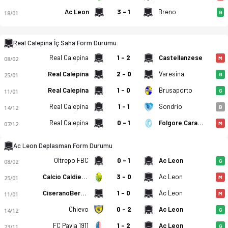
Ac Leon
3 - 1
Breno
18/01
G
Ssd Real Calepina Fc - Ac Leon 1-2 bitti. Gol anları, kadro, i
Real Calepina İç Saha Form Durumu
Real Calepina
1 - 2
Castellanzese
08/02
M
Real Calepina
2 - 0
Varesina
25/01
G
Real Calepina
1 - 0
Brusaporto
11/01
G
Real Calepina
1 - 1
Sondrio
14/12
B
Real Calepina
0 - 1
Folgore Caratese
07/12
M
Ac Leon Deplasman Form Durumu
Oltrepo FBC
0 - 1
Ac Leon
08/02
G
Calcio Caldiero Terme
3 - 0
Ac Leon
25/01
M
CiseranoBergamo
1 - 0
Ac Leon
11/01
M
Chievo
0 - 2
Ac Leon
14/12
G
FC Pavia 1911
1 - 2
Ac Leon
23/11
G