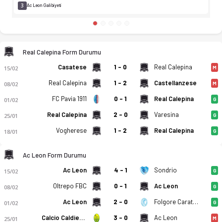
3
Ac Leon Galibiyeti
Real Calepina Form Durumu
Casatese
1 - 0
Real Calepina
15/02
M
Real Calepina
1 - 2
Castellanzese
08/02
M
FC Pavia 1911
0 - 1
Real Calepina
01/02
G
Real Calepina
2 - 0
Varesina
25/01
G
Vogherese
1 - 2
Real Calepina
18/01
G
Ac Leon Form Durumu
Ac Leon
4 - 1
Sondrio
15/02
G
Oltrepo FBC
0 - 1
Ac Leon
08/02
G
Ac Leon
2 - 0
Folgore Caratese
01/02
G
Calcio Caldiero Terme
3 - 0
Ac Leon
25/01
M