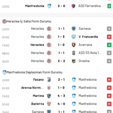
Manfredonia
2 - 0
ASD Ferrandina
22/02
G
Heraclea İç Saha Form Durumu
Heraclea
1 - 1
Sarnese
22/03
B
Heraclea
1 - 3
V. Francavilla
01/03
M
Heraclea - Manfredonia 1-1 bitti. Gol anları, kadro, istatist
Heraclea
1 - 0
Acerrana
15/02
G
Heraclea
1 - 1
ASD SS Nola 1925
08/02
B
Heraclea
2 - 2
Gravina
25/01
B
Manfredonia Deplasman Form Durumu
Fasano
2 - 1
Manfredonia
22/03
M
Aversa Normanna
1 - 0
Manfredonia
01/03
M
Martina
4 - 3
Manfredonia
15/02
M
Barletta
4 - 0
Manfredonia
01/02
M
Sarnese
1 - 1
Manfredonia
25/01
B