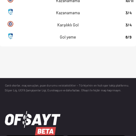
Kazanamama
10/11
Kazanamama
3/4
Karşılıklı Gol
3/4
Gol yeme
8/9
Canlı skorlar
, maç sonuçları, puan durumu ve istatistikler — Türkiye’nin en hızlı spor takip platformu.
Süper Lig, UEFA Şampiyonlar Ligi, Euroleague ve daha fazlası. Ofsayt ile hiçbir maçı kaçırmayın.