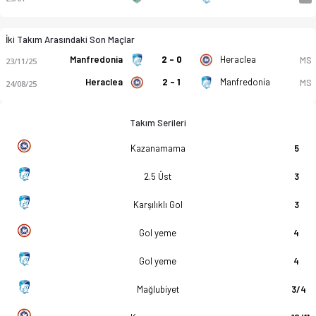
İki Takım Arasındaki Son Maçlar
Manfredonia
2 - 0
Heraclea
MS
23/11/25
Heraclea
2 - 1
Manfredonia
MS
24/08/25
Takım Serileri
Kazanamama
5
2.5 Üst
3
Karşılıklı Gol
3
Gol yeme
4
Gol yeme
4
Mağlubiyet
3/4