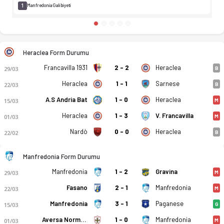
1
Manfredonia Galibiyeti
Heraclea Form Durumu
Francavilla 1931
2 - 2
Heraclea
29/03
B
Heraclea
1 - 1
Sarnese
22/03
B
A.S Andria Bat
1 - 0
Heraclea
15/03
M
Heraclea
1 - 3
V. Francavilla
01/03
M
Nardò
0 - 0
Heraclea
22/02
B
Manfredonia Form Durumu
Manfredonia
1 - 2
Gravina
29/03
M
Fasano
2 - 1
Manfredonia
22/03
M
Manfredonia
3 - 1
Paganese
15/03
G
Aversa Normanna
1 - 0
Manfredonia
01/03
M