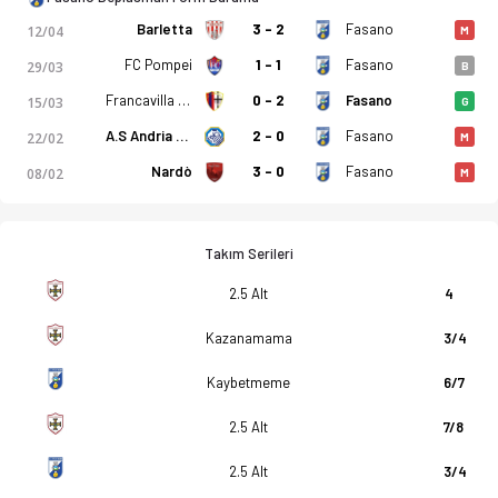
Barletta
3 - 2
Fasano
12/04
M
FC Pompei
1 - 1
Fasano
29/03
B
Francavilla 1931
0 - 2
Fasano
15/03
G
A.S Andria Bat
2 - 0
Fasano
22/02
M
Nardò
3 - 0
Fasano
08/02
M
Takım Serileri
2.5 Alt
4
Kazanamama
3/4
Kaybetmeme
6/7
2.5 Alt
7/8
2.5 Alt
3/4