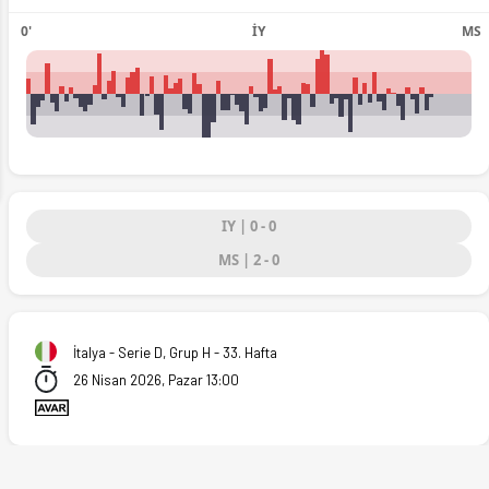
0'
İY
MS
.04.2026)
ext
IY | 0 - 0
MS | 2 - 0
İtalya - Serie D, Grup H - 33. Hafta
26 Nisan 2026, Pazar 13:00