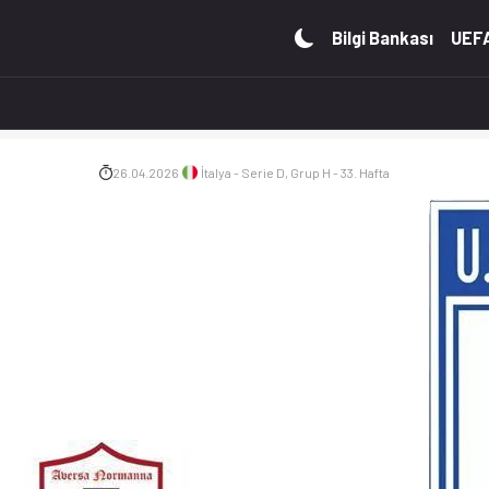
o, istatistikler, puan durumu ve iddaa oranları Ofsayt'ta. (26
Bilgi Bankası
UEFA
26.04.2026
İtalya - Serie D, Grup H - 33. Hafta