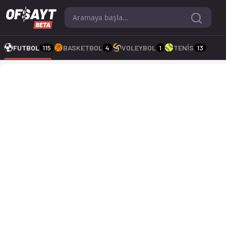
Aversa Normanna - Citta di Fasano 2-0 bitti. Gol anları, kadr
FUTBOL
115
BASKETBOL
4
VOLEYBOL
1
TENİS
13