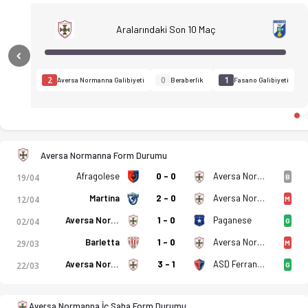
Aralarındaki Son 10 Maç
Aversa Normanna - Citta di Fasano 2-0 bitti. Gol anları, kadr
Previous
2
0
1
Aversa Normanna Galibiyeti
Beraberlik
Fasano Galibiyeti
Aversa Normanna Form Durumu
Afragolese
0 - 0
Aversa Normanna
19/04
B
Martina
2 - 0
Aversa Normanna
12/04
M
Aversa Normanna
1 - 0
Paganese
02/04
G
Barletta
1 - 0
Aversa Normanna
29/03
M
Aversa Normanna
3 - 1
ASD Ferrandina
22/03
G
Aversa Normanna İç Saha Form Durumu