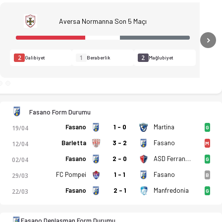
Aversa Normanna Son 5 Maçı
o, istatistikler, puan durumu ve iddaa oranları Ofsayt'ta. (26
N
2
1
2
Galibiyet
Beraberlik
Mağlubiyet
Fasano Form Durumu
Fasano
1 - 0
Martina
19/04
G
Barletta
3 - 2
Fasano
12/04
M
Fasano
2 - 0
ASD Ferrandina
02/04
G
FC Pompei
1 - 1
Fasano
29/03
B
Fasano
2 - 1
Manfredonia
22/03
G
Fasano Deplasman Form Durumu