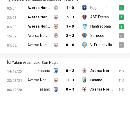
Aversa Normanna
1 - 0
Paganese
02/04
G
Aversa Normanna
3 - 1
ASD Ferrandina
22/03
G
Aversa Normanna
1 - 0
Manfredonia
01/03
G
Aversa Normanna
2 - 2
Sarnese
15/02
B
Aversa Normanna
0 - 0
V. Francavilla
01/02
B
İki Takım Arasındaki Son Maçlar
Fasano
0 - 2
Aversa Normanna
MS
14/12/25
Aversa Normanna
0 - 1
Fasano
MS
28/03/21
Fasano
0 - 3
Aversa Normanna
MS
06/12/20