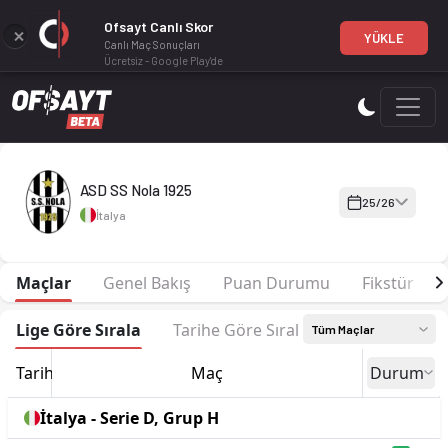
Ofsayt Canlı Skor
YÜKLE
Canlı Maç Sonuçları
Ücretsiz - Google Play'de
ASD SS Nola 1925 25-26 sezonu | Serie D, Grup H'de 14. sırad
ASD SS Nola 1925
25/26
İtalya
Maçlar
Genel Bakış
Puan Durumu
Fikstür
Lige Göre Sırala
Tarihe Göre Sırala
Tüm Maçlar
Tarih
Maç
Durum
İtalya - Serie D, Grup H