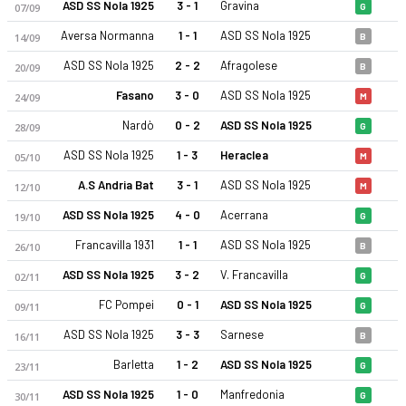
ASD SS Nola 1925
3 - 1
Gravina
07/09
G
Aversa Normanna
1 - 1
ASD SS Nola 1925
14/09
B
ASD SS Nola 1925
2 - 2
Afragolese
20/09
B
Fasano
3 - 0
ASD SS Nola 1925
24/09
M
Nardò
0 - 2
ASD SS Nola 1925
28/09
G
ASD SS Nola 1925
1 - 3
Heraclea
05/10
M
A.S Andria Bat
3 - 1
ASD SS Nola 1925
12/10
M
ASD SS Nola 1925
4 - 0
Acerrana
19/10
G
Francavilla 1931
1 - 1
ASD SS Nola 1925
26/10
B
ASD SS Nola 1925
3 - 2
V. Francavilla
02/11
G
FC Pompei
0 - 1
ASD SS Nola 1925
09/11
G
ASD SS Nola 1925
3 - 3
Sarnese
16/11
B
Barletta
1 - 2
ASD SS Nola 1925
23/11
G
ASD SS Nola 1925
1 - 0
Manfredonia
30/11
G