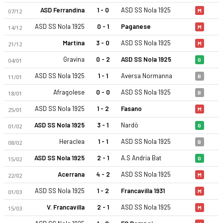
ASD Ferrandina
1 - 0
ASD SS Nola 1925
07/12
M
ASD SS Nola 1925
0 - 1
Paganese
14/12
M
Martina
3 - 0
ASD SS Nola 1925
21/12
M
Gravina
0 - 2
ASD SS Nola 1925
04/01
G
ASD SS Nola 1925
1 - 1
Aversa Normanna
11/01
B
ASD SS Nola 1925 25-26 sezonu | Serie D, Grup H'de 14. sırad
Afragolese
0 - 0
ASD SS Nola 1925
18/01
B
ASD SS Nola 1925
1 - 2
Fasano
25/01
M
ASD SS Nola 1925
3 - 1
Nardò
01/02
G
Heraclea
1 - 1
ASD SS Nola 1925
08/02
B
ASD SS Nola 1925
2 - 1
A.S Andria Bat
15/02
G
Acerrana
4 - 2
ASD SS Nola 1925
22/02
M
ASD SS Nola 1925
1 - 2
Francavilla 1931
01/03
M
V. Francavilla
2 - 1
ASD SS Nola 1925
15/03
M