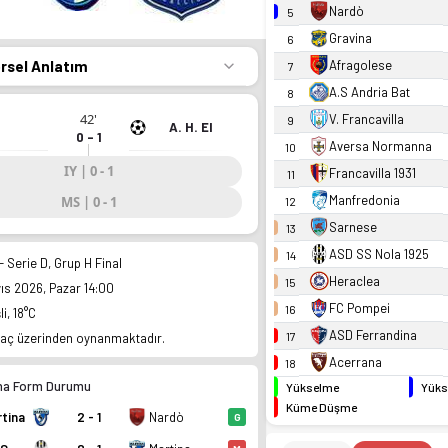
Nardò
5
Gravina
6
örsel Anlatım
Afragolese
7
A.S Andria Bat
8
42'
V. Francavilla
9
A. H. El
0 - 1
Aversa Normanna
10
IY | 0 - 1
Francavilla 1931
11
Manfredonia
MS | 0 - 1
12
Sarnese
13
ASD SS Nola 1925
14
 - Serie D, Grup H Final
Heraclea
15
yıs 2026, Pazar 14:00
FC Pompei
16
i, 18°C
ASD Ferrandina
17
aç üzerinden oynanmaktadır.
Acerrana
18
na Form Durumu
Yükselme
Yüks
Küme Düşme
tina
2 - 1
Nardò
G