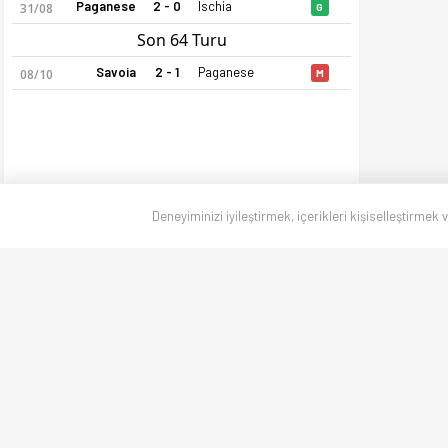
Paganese
2 - 0
Ischia
31/08
G
Son 64 Turu
Savoia
2 - 1
Paganese
08/10
M
Deneyiminizi iyileştirmek, içerikleri kişiselleştirmek 