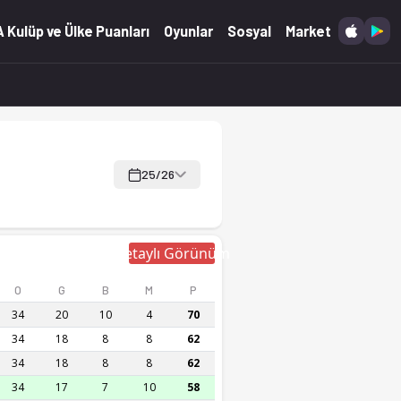
 Kulüp ve Ülke Puanları
Oyunlar
Sosyal
Market
25/26
Detaylı Görünüm
O
G
B
M
P
34
20
10
4
70
34
18
8
8
62
34
18
8
8
62
34
17
7
10
58