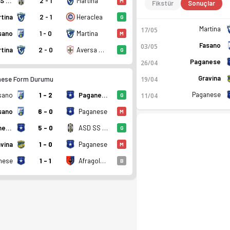
ASD SS Nola 1925
2 - 1
Martina
M
Fikstür
Sonuçlar
tina
2 - 1
Heraclea
G
Martina
17/05
sano
1 - 0
Martina
M
Fasano
03/05
tina
2 - 0
Aversa Normanna
G
Paganese
26/04
Gravina
19/04
nese Form Durumu
Paganese
sano
1 - 2
Paganese
11/04
G
sano
6 - 0
Paganese
M
Paganese
5 - 0
ASD SS Nola 1925
G
vina
1 - 0
Paganese
M
nese
1 - 1
Afragolese
B
n. Kadro, fikstür ve canlı skor Ofsayt'ta.