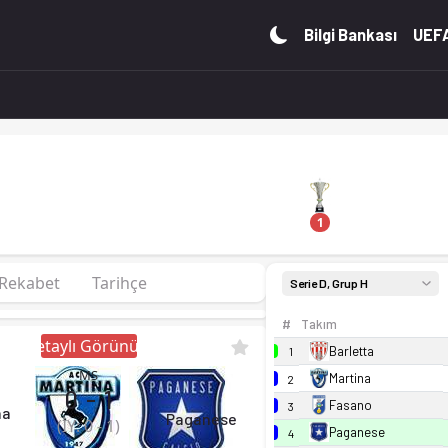
n. Kadro, fikstür ve canlı skor Ofsayt'ta.
Bilgi Bankası
UEFA
1
Rekabet
Tarihçe
Serie D, Grup H
#
Takım
Detaylı Görünüm
Barletta
1
MS
Martina
2
0
-
1
Fasano
3
na
Paganese
(İY:
0
-
1
)
Paganese
4