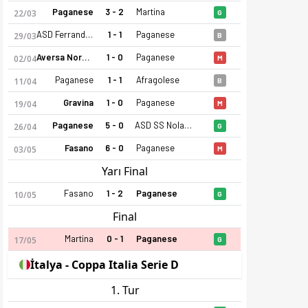
Paganese
3 - 2
Martina
22/03
G
ASD Ferrandina
1 - 1
Paganese
29/03
B
Aversa Normanna
1 - 0
Paganese
02/04
M
Paganese
1 - 1
Afragolese
11/04
B
Gravina
1 - 0
Paganese
19/04
M
Paganese
5 - 0
ASD SS Nola 1925
26/04
G
Fasano
6 - 0
Paganese
03/05
M
Yarı Final
Fasano
1 - 2
Paganese
10/05
G
Final
Martina
0 - 1
Paganese
17/05
G
İtalya - Coppa Italia Serie D
1. Tur