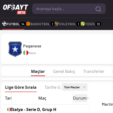
Paganese 25-26 sezonu | Serie D, Grup H'de 4. sırada, 58 pua
FUTBOL
14
BASKETBOL
1
VOLEYBOL
1
TENİS
13
Paganese
İtalya
Maçlar
Genel Bakış
Transferler
Lige Göre Sırala
Tarihe Göre Sırala
Tüm Maçlar
Tarih
Maç
Durum
Marti
İtalya - Serie D, Grup H