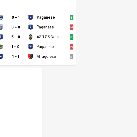
0 - 1
Paganese
G
6 - 0
Paganese
M
5 - 0
ASD SS Nola 1925
G
1 - 0
Paganese
M
1 - 1
Afragolese
B