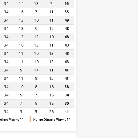
34
14
13
7
55
34
16
7
11
55
34
13
10
11
49
34
13
9
12
48
34
12
12
10
48
34
10
13
11
43
34
11
10
13
43
34
11
10
13
43
34
9
14
11
41
34
11
8
15
41
34
10
8
16
38
34
9
7
18
34
34
7
9
18
30
34
3
5
26
-4
elme Play-off
Küme Düşme Play-off