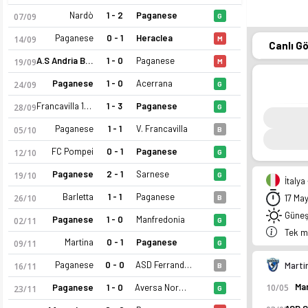
Nardò
1 - 2
Paganese
07/09
G
Paganese
0 - 1
Heraclea
14/09
M
Canlı G
A.S Andria Bat
1 - 0
Paganese
19/09
M
Paganese
1 - 0
Acerrana
24/09
G
Francavilla 1931
1 - 3
Paganese
28/09
G
Paganese
1 - 1
V. Francavilla
05/10
B
FC Pompei
0 - 1
Paganese
12/10
G
Paganese
2 - 1
Sarnese
19/10
G
İtalya
Barletta
1 - 1
Paganese
26/10
17 Ma
B
Güneşl
Paganese
1 - 0
Manfredonia
02/11
G
Tek m
Martina
0 - 1
Paganese
09/11
G
Paganese
0 - 0
ASD Ferrandina
Marti
16/11
B
Mar
Paganese
1 - 0
Aversa Normanna
10/05
23/11
G