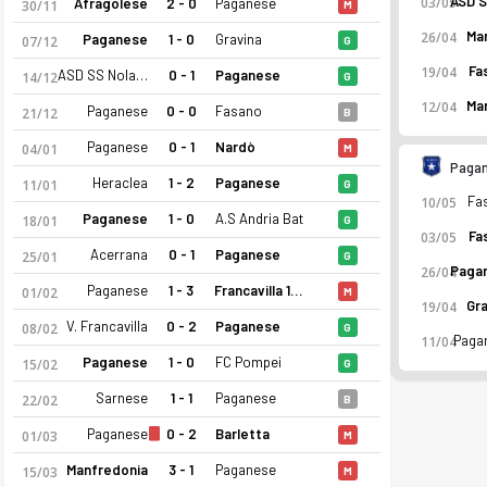
03/05
Afragolese
2 - 0
Paganese
30/11
M
Mar
26/04
Paganese
1 - 0
Gravina
07/12
G
Fa
19/04
ASD SS Nola 1925
0 - 1
Paganese
14/12
G
Mar
12/04
Paganese
0 - 0
Fasano
21/12
B
Paganese
0 - 1
Nardò
04/01
M
Paga
Heraclea
1 - 2
Paganese
11/01
G
Fa
10/05
Paganese
1 - 0
A.S Andria Bat
18/01
G
Fa
03/05
Acerrana
0 - 1
Paganese
25/01
G
26/04
Paganese
1 - 3
Francavilla 1931
01/02
M
Gra
19/04
V. Francavilla
0 - 2
Paganese
08/02
G
Paga
11/04
Paganese
1 - 0
FC Pompei
15/02
G
Paganese 25-26 sezonu | Serie D, Grup H'de 4. sırada, 58 pua
Sarnese
1 - 1
Paganese
22/02
B
Paganese
0 - 2
Barletta
01/03
M
Manfredonia
3 - 1
Paganese
15/03
M