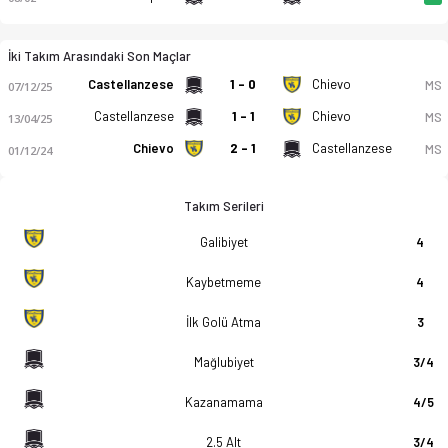
İki Takım Arasındaki Son Maçlar
Castellanzese
1 - 0
Chievo
MS
07/12/25
Castellanzese
1 - 1
Chievo
MS
13/04/25
Chievo
2 - 1
Castellanzese
MS
01/12/24
Takım Serileri
Galibiyet
4
Kaybetmeme
4
İlk Golü Atma
3
Mağlubiyet
3/4
Kazanamama
4/5
2.5 Alt
3/4