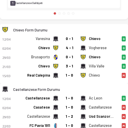
1
Castellanzese Galibiyeti
Chievo Form Durumu
Varesina
0 - 1
Chievo
12/04
G
Chievo
4 - 1
Vogherese
02/04
G
Brusaporto
0 - 1
Chievo
29/03
G
Chievo
3 - 1
Villa Valle
21/03
G
Real Calepina
1 - 0
Chievo
15/03
M
Castellanzese Form Durumu
Castellanzese
1 - 0
Ac Leon
12/04
G
Casatese
1 - 0
Castellanzese
02/04
M
Castellanzese
1 - 2
Usd Scanzorosciate Calcio
29/03
M
FC Pavia 1911
1 - 0
Castellanzese
22/03
M