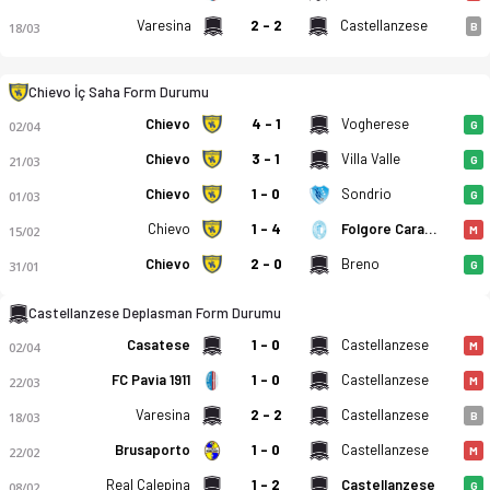
Varesina
2 - 2
Castellanzese
18/03
B
Chievo İç Saha Form Durumu
Chievo
4 - 1
Vogherese
02/04
G
AC Chievo Verona - USD Castellanzese 1921 2-2 bitti. Gol anla
Chievo
3 - 1
Villa Valle
21/03
G
Chievo
1 - 0
Sondrio
01/03
G
Chievo
1 - 4
Folgore Caratese
15/02
M
Chievo
2 - 0
Breno
31/01
G
Castellanzese Deplasman Form Durumu
Casatese
1 - 0
Castellanzese
02/04
M
FC Pavia 1911
1 - 0
Castellanzese
22/03
M
Varesina
2 - 2
Castellanzese
18/03
B
Brusaporto
1 - 0
Castellanzese
22/02
M
Real Calepina
1 - 2
Castellanzese
08/02
G