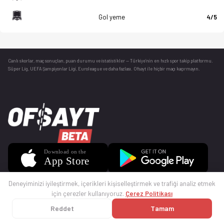
Gol yeme
4/5
Canlı skorlar
, maç sonuçları, puan durumu ve istatistikler — Türkiye’nin en hızlı spor takip platformu.
Süper Lig, UEFA Şampiyonlar Ligi, Euroleague ve daha fazlası. Ofsayt ile hiçbir maçı kaçırmayın.
Deneyiminizi iyileştirmek, içerikleri kişiselleştirmek ve trafiği analiz etmek
için çerezler kullanıyoruz.
Çerez Politikası
Reddet
Tamam
© 2025 Ofsayt
Kullanım Koşulları
Gizlilik Politikası
Çerez Politikası
İletişim
Sıkça Sorulan Sorular
Künye