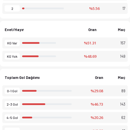
%5.56
17
2
Evet/Hayır
Oran
Maç
%51.31
157
KG Var
%48.69
149
KG Yok
Toplam Gol Dağılımı
Oran
Maç
%29.08
89
0-1 Gol
%46.73
143
2-3 Gol
%20.26
62
4-5 Gol