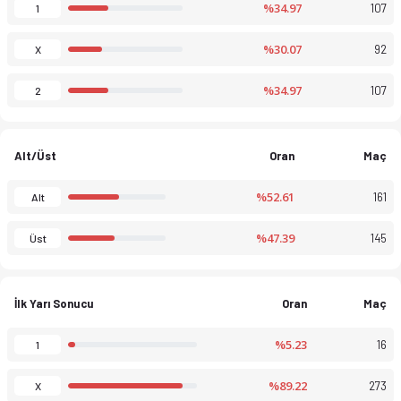
%34.97
107
1
%30.07
92
X
%34.97
107
2
Alt/Üst
Oran
Maç
%52.61
161
Alt
%47.39
145
Üst
İlk Yarı Sonucu
Oran
Maç
%5.23
16
1
%89.22
273
X