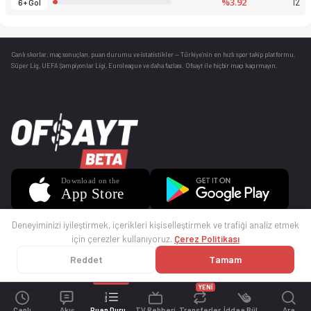
%3.92
12
6+ Gol
Canlı skorlar
, maç sonuçları, puan durumu ve istatistikler — Türkiye’nin en hızlı spor takip platformu.
Süper Lig, UEFA Şampiyonlar Ligi, Euroleague ve daha fazlası. Ofsayt ile hiçbir maçı kaçırmayın.
Deneyiminizi iyileştirmek, içerikleri kişiselleştirmek ve trafiği analiz etmek
için çerezler kullanıyoruz.
Çerez Politikası
Reddet
Tamam
© 2025 Ofsayt
Kullanım Koşulları
Gizlilik Politikası
Çerez Politikası
İletişim
Sıkça Sorulan Sorular
Künye
YENİ
Canlı
Akış
Puan Durumu
TV Rehberi
Transferler
İddaa Bülteni
Ara