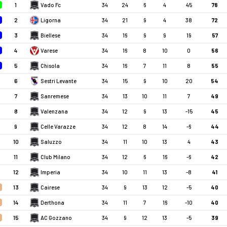
1
Vado Fc
34
24
6
4
45
78
2
Ligorna
34
21
9
4
38
72
3
Biellese
34
16
9
9
19
57
4
Varese
34
16
8
10
0
56
5
Chisola
34
16
7
11
8
55
6
Sestri Levante
34
15
9
10
20
54
7
Sanremese
34
13
10
11
7
49
8
Valenzana
34
12
9
13
-15
45
9
Celle Varazze
34
12
8
14
-6
44
10
Saluzzo
34
11
10
13
4
43
11
Club Milano
34
12
6
16
-6
42
12
Imperia
34
10
11
13
-8
41
13
Cairese
34
9
13
12
-5
40
14
Derthona
34
11
7
16
-10
40
15
AC Gozzano
34
9
12
13
-5
39