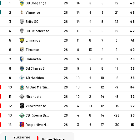
1
GD Bragança
26
14
6
6
12
48
2
Vianense
26
14
6
6
21
48
3
Brito SC
26
14
4
8
12
46
4
CD Celoricense
26
11
9
6
12
42
5
Limianos
26
11
8
7
3
41
6
Tirsense
26
9
13
4
9
40
7
Camacha
26
9
9
8
8
36
8
Gd Chaves B
26
9
9
8
11
36
9
AD Machico
26
10
6
10
-2
36
10
Ar Sao Martinho
26
10
4
12
-9
34
11
Mirandela
26
10
2
14
-8
32
12
Vilaverdense
26
4
10
12
-13
22
13
CD Ribeira Brava
26
4
8
14
-26
20
14
Desportivo Moncao
26
3
6
17
-30
15
Yükselme
Küme Düşme