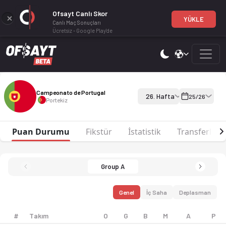
Ofsayt Canlı Skor
YÜKLE
Canlı Maç Sonuçları
Ücretsiz - Google Play'de
Campeonato de Portugal 25-26 sezonu puan durumu, haftalık fiks
Campeonato de Portugal 25-26
Campeonato de Portugal
26. Hafta
25/26
Portekiz
Puan Durumu
Fikstür
İstatistik
Transferler
Group A
Genel
İç Saha
Deplasman
#
Takım
O
G
B
M
A
P