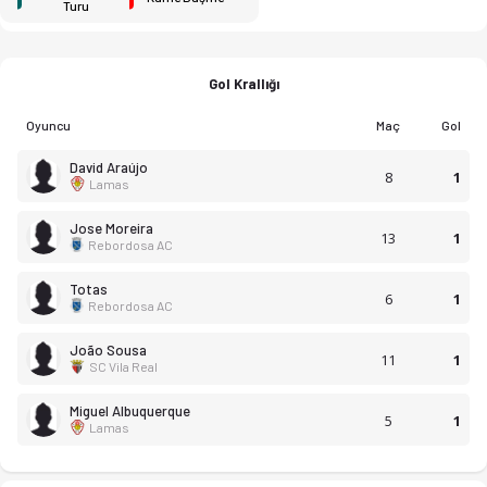
Turu
Gol Krallığı
Oyuncu
Maç
Gol
David Araújo
8
1
Lamas
Jose Moreira
13
1
Rebordosa AC
Totas
6
1
Rebordosa AC
João Sousa
11
1
SC Vila Real
Miguel Albuquerque
5
1
Lamas