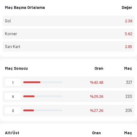
Campeonato de Portugal 25-26 sezonu puan durumu, haftalık fiks
Maç Başına Ortalama
Değer
2.38
Gol
5.62
Korner
2.85
Sarı Kart
Maç Sonucu
Oran
Maç
%43.48
327
1
%29.26
220
X
%27.26
205
2
Alt/Üst
Oran
Maç