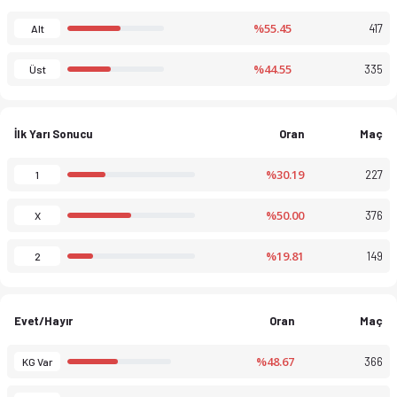
%55.45
417
Alt
%44.55
335
Üst
İlk Yarı Sonucu
Oran
Maç
%30.19
227
1
%50.00
376
X
%19.81
149
2
Evet/Hayır
Oran
Maç
%48.67
366
KG Var