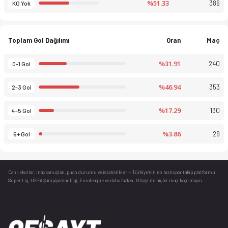
%51.33
386
KG Yok
Toplam Gol Dağılımı
Oran
Maç
%31.91
240
0-1 Gol
%46.94
353
2-3 Gol
%17.29
130
4-5 Gol
%3.86
29
6+ Gol
Canlı skorlar
, maç sonuçları, puan durumu ve istatistikler — Türkiye’nin en hızlı spor takip platformu.
Süper Lig, UEFA Şampiyonlar Ligi, Euroleague ve daha fazlası. Ofsayt ile hiçbir maçı kaçırmayın.