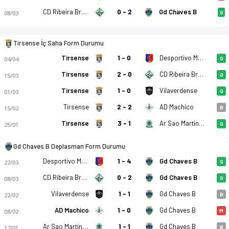
CD Ribeira Brava
0 - 2
Gd Chaves B
08/03
G
Tirsense İç Saha Form Durumu
Tirsense
1 - 0
Desportivo Moncao
04/04
G
Tirsense
2 - 0
CD Ribeira Brava
15/03
G
Tirsense - Gd Chaves B 1-1 bitti. Gol anları, kadro, istatisti
Tirsense
1 - 0
Vilaverdense
01/03
G
Tirsense
2 - 2
AD Machico
15/02
B
Tirsense
3 - 1
Ar Sao Martinho
25/01
G
Gd Chaves B Deplasman Form Durumu
Desportivo Moncao
1 - 4
Gd Chaves B
22/03
G
CD Ribeira Brava
0 - 2
Gd Chaves B
08/03
G
Vilaverdense
1 - 1
Gd Chaves B
22/02
B
AD Machico
1 - 0
Gd Chaves B
08/02
M
Ar Sao Martinho
1 - 1
Gd Chaves B
17/01
B