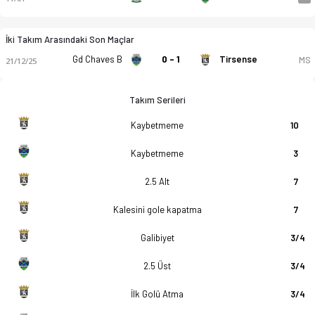
İki Takım Arasındaki Son Maçlar
Gd Chaves B
0 - 1
Tirsense
MS
21/12/25
Takım Serileri
Kaybetmeme
10
Kaybetmeme
3
2.5 Alt
7
Kalesini gole kapatma
7
Galibiyet
3/4
2.5 Üst
3/4
İlk Golü Atma
3/4