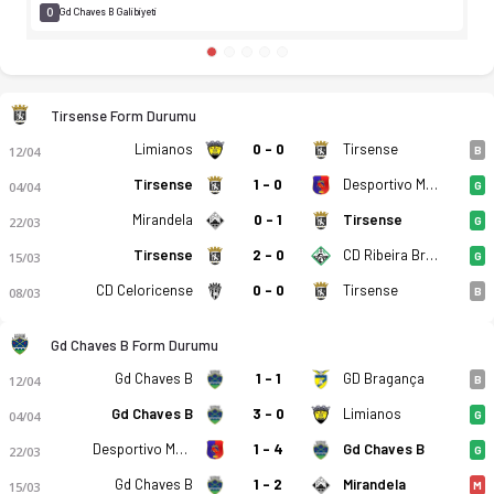
0
Gd Chaves B Galibiyeti
Tirsense Form Durumu
Limianos
0 - 0
Tirsense
12/04
B
Tirsense
1 - 0
Desportivo Moncao
04/04
G
Mirandela
0 - 1
Tirsense
22/03
G
Tirsense
2 - 0
CD Ribeira Brava
15/03
G
CD Celoricense
0 - 0
Tirsense
08/03
B
Gd Chaves B Form Durumu
Gd Chaves B
1 - 1
GD Bragança
12/04
B
Gd Chaves B
3 - 0
Limianos
04/04
G
Desportivo Moncao
1 - 4
Gd Chaves B
22/03
G
Gd Chaves B
1 - 2
Mirandela
15/03
M