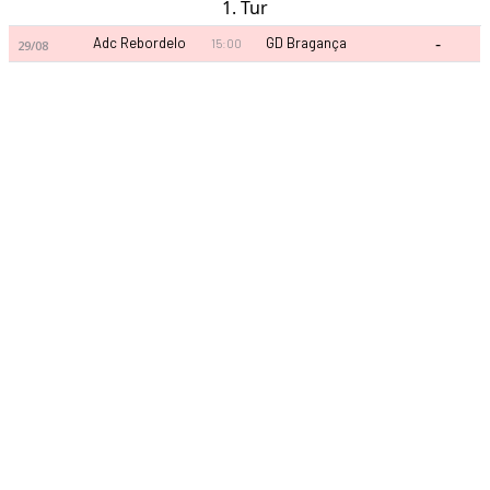
1. Tur
-
Adc Rebordelo
GD Bragança
15:00
29/08