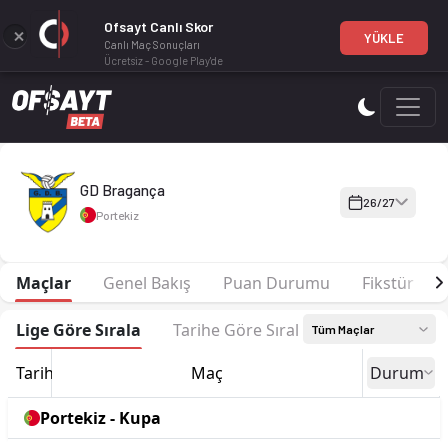
Ofsayt Canlı Skor
YÜKLE
Canlı Maç Sonuçları
Ücretsiz - Google Play'de
GD Bragança 26-27 sezonu | Campeonato de Portugal Campeon
GD Bragança
26/27
Portekiz
Maçlar
Genel Bakış
Puan Durumu
Fikstür
Lige Göre Sırala
Tarihe Göre Sırala
Tüm Maçlar
Tarih
Maç
Durum
Portekiz - Kupa