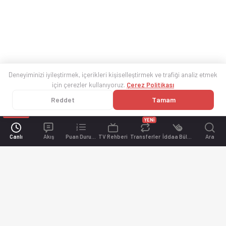
Deneyiminizi iyileştirmek, içerikleri kişiselleştirmek ve trafiği analiz etmek
için çerezler kullanıyoruz.
Çerez Politikası
Reddet
Tamam
YENİ
Canlı
Akış
Puan Durumu
TV Rehberi
Transferler
İddaa Bülteni
Ara