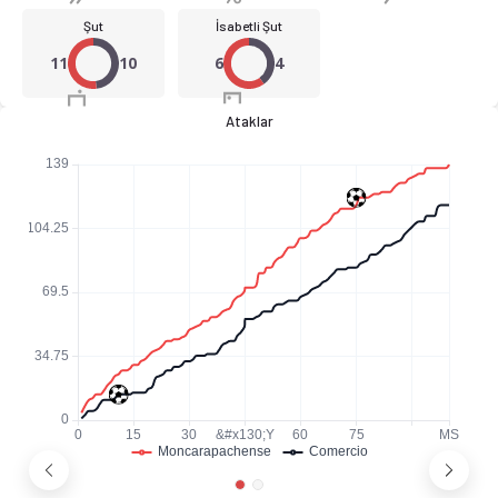
Şut
İsabetli Şut
11
10
6
4
Ataklar