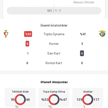
Alessio Omrani
MS | 1 - 1
Önemli İstatistikler
Topla Oynama
%53
%47
Korner
5
3
Sarı Kart
1
4
Kırmızı Kart
0
0
Ofansif Aksiyonlar
Tehlikeli Atak
Topa Sahip Olma
Ataklar
95
46
%53
%47
139
117