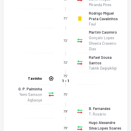
Miranda Pires
Rodrigo Miguel
71'
Prata Cavalinhos
Faul
Martim Casimiro
Gonçalo Lopes
72'
Oliveira Craveiro
Dias
Rafael Sousa
72'
Santos
Taktik Değişikliği
75'
Tavinho
1 - 1
G. P. Palminha
Yemi Samson
75'
Agbaoye
B. Fernandes
79'
LGC Moncarapachense - Uf Comercio E Industria Setubal 1-1 bi
T. Rosário
Hugo Alexandre
Silva Lopes Soares
79'