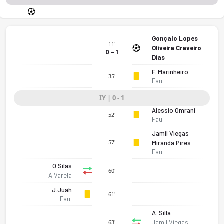
Gonçalo Lopes
11'
Oliveira Craveiro
0 - 1
Dias
F. Marinheiro
35'
Faul
IY | 0 - 1
Alessio Omrani
52'
Faul
Jamil Viegas
57'
Miranda Pires
Faul
O.Silas
60'
A.Varela
J.Juah
61'
Faul
A. Silla
Jamil Viegas
63'