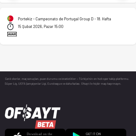
Portekiz - Campeonato de Portugal Group D - 18. Hafta
15 Şubat 2026, Pazar 15:00
Canlı skorlar
, maç sonuçları, puan durumu ve istatistikler — Türkiye’nin en hızlı spor takip platformu.
Süper Lig, UEFA Şampiyonlar Ligi, Euroleague ve daha fazlası. Ofsayt ile hiçbir maçı kaçırmayın.