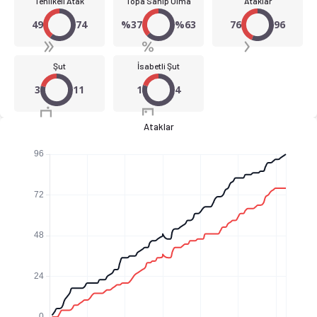
Tehlikeli Atak
Topa Sahip Olma
Ataklar
49
74
%37
%63
76
96
Şut
İsabetli Şut
3
11
1
4
Ataklar