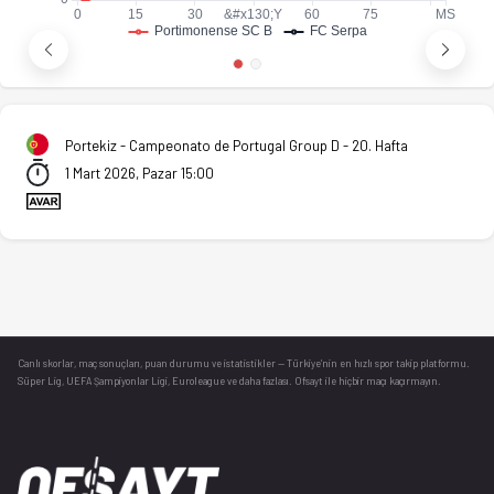
Portekiz - Campeonato de Portugal Group D - 20. Hafta
1 Mart 2026, Pazar 15:00
Canlı skorlar
, maç sonuçları, puan durumu ve istatistikler — Türkiye’nin en hızlı spor takip platformu.
Süper Lig, UEFA Şampiyonlar Ligi, Euroleague ve daha fazlası. Ofsayt ile hiçbir maçı kaçırmayın.