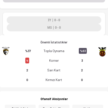
IY | 0 - 0
MS | 0 - 0
Önemli İstatistikler
Topla Oynama
%37
%63
Korner
4
3
Sarı Kart
2
2
Kırmızı Kart
0
0
Ofansif Aksiyonlar
Portimonense SC B - FC Serpa 0-0 bitti. Gol anları, kadro, is