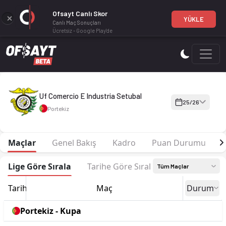
Ofsayt Canlı Skor
YÜKLE
Canlı Maç Sonuçları
Ücretsiz - Google Play'de
Uf Comercio E Industria Setubal 25-26 sezonu | Campeonato 
Uf Comercio E Industria Setubal
25/26
Portekiz
Maçlar
Genel Bakış
Kadro
Puan Durumu
F
Lige Göre Sırala
Tarihe Göre Sırala
Tüm Maçlar
Tarih
Maç
Durum
Portekiz - Kupa