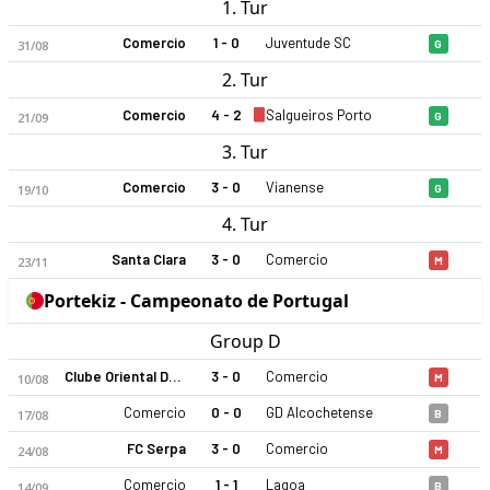
1. Tur
Comercio
1 - 0
Juventude SC
31/08
G
2. Tur
Comercio
4 - 2
Salgueiros Porto
21/09
G
3. Tur
Comercio
3 - 0
Vianense
19/10
G
4. Tur
Santa Clara
3 - 0
Comercio
23/11
M
Portekiz - Campeonato de Portugal
Group D
Clube Oriental De Lisboa
3 - 0
Comercio
10/08
M
Comercio
0 - 0
GD Alcochetense
17/08
B
FC Serpa
3 - 0
Comercio
24/08
M
Comercio
1 - 1
Lagoa
14/09
B