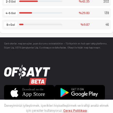
%43.35
202
2-3 Gol
%29.83
139
4-5 Gol
%9.87
46
6+ Gol
Canlı skorlar
, maç sonuçları, puan durumu ve istatistikler — Türkiye’nin en hızlı spor takip platformu.
Süper Lig, UEFA Şampiyonlar Ligi, Euroleague ve daha fazlası. Ofsayt ile hiçbir maçı kaçırmayın.
Deneyiminizi iyileştirmek, içerikleri kişiselleştirmek ve trafiği analiz etmek
için çerezler kullanıyoruz.
Çerez Politikası