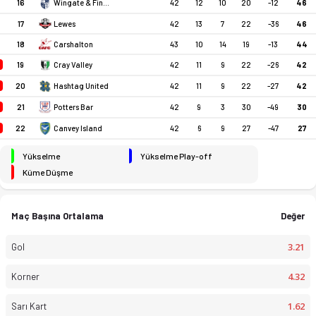
16
42
12
10
20
-12
46
Wingate & Finchley
17
Lewes
42
13
7
22
-36
46
18
Carshalton
43
10
14
19
-13
44
19
42
11
9
22
-26
42
Cray Valley
20
42
11
9
22
-27
42
Hashtag United
21
42
9
3
30
-49
30
Potters Bar
22
42
6
9
27
-47
27
Canvey Island
Yükselme
Yükselme Play-off
Küme Düşme
Maç Başına Ortalama
Değer
3.21
Gol
Isthmian Football Leag. 25-26 sezonu puan durumu, haftalık fiks
4.32
Korner
1.62
Sarı Kart