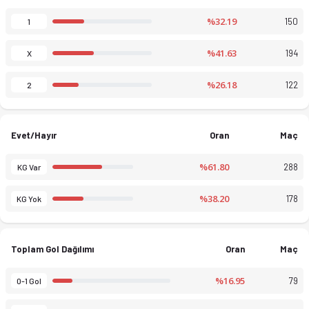
%32.19
150
1
%41.63
194
X
%26.18
122
2
Evet/Hayır
Oran
Maç
%61.80
288
KG Var
%38.20
178
KG Yok
Toplam Gol Dağılımı
Oran
Maç
%16.95
79
0-1 Gol