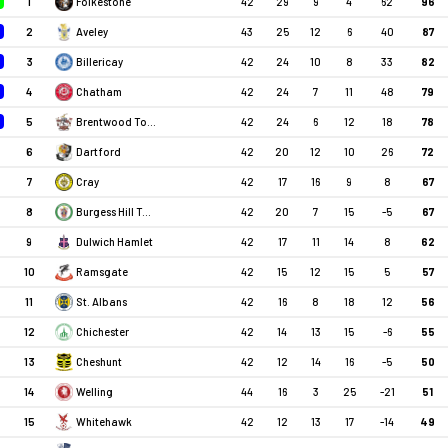
1
42
29
9
4
62
96
Folkestone
2
43
25
12
6
40
87
Aveley
3
42
24
10
8
33
82
Billericay
4
42
24
7
11
48
79
Chatham
5
42
24
6
12
18
78
Brentwood Town FC
6
42
20
12
10
26
72
Dartford
7
42
17
16
9
8
67
Cray
8
42
20
7
15
-5
67
Burgess Hill Town
9
42
17
11
14
8
62
Dulwich Hamlet
10
42
15
12
15
5
57
Ramsgate
11
42
16
8
18
12
56
St. Albans
12
42
14
13
15
-6
55
Chichester
13
42
12
14
16
-5
50
Cheshunt
14
44
16
3
25
-21
51
Welling
15
42
12
13
17
-14
49
Whitehawk