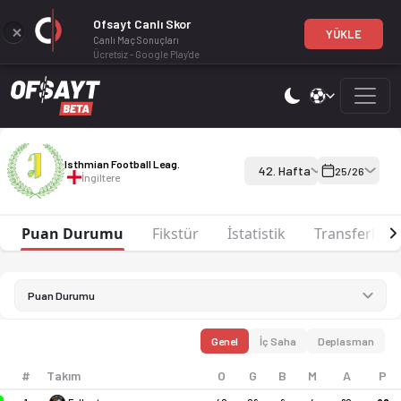
Ofsayt Canlı Skor
YÜKLE
Canlı Maç Sonuçları
Ücretsiz - Google Play'de
Isthmian Football Leag. 25-26 sezonu puan durumu, haftalık fiks
Isthmian Football Leag. 25-26
Isthmian Football Leag.
42. Hafta
25/26
İngiltere
Puan Durumu
Fikstür
İstatistik
Transferler
Puan Durumu
Genel
İç Saha
Deplasman
#
Takım
O
G
B
M
A
P