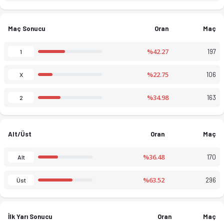
Maç Sonucu
Oran
Maç
%42.27
197
1
%22.75
106
X
%34.98
163
2
Alt/Üst
Oran
Maç
%36.48
170
Alt
%63.52
296
Üst
İlk Yarı Sonucu
Oran
Maç