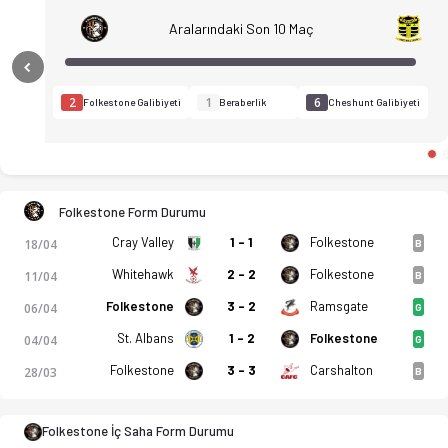
Aralarındaki Son 10 Maç
Previous
2
1
6
Folkestone Galibiyeti
Beraberlik
Cheshunt Galibiyeti
Folkestone Form Durumu
Cray Valley
1 - 1
Folkestone
18/04
B
Whitehawk
2 - 2
Folkestone
11/04
B
Folkestone
3 - 2
Ramsgate
06/04
G
St. Albans
1 - 2
Folkestone
04/04
G
Folkestone
3 - 3
Carshalton
28/03
B
Folkestone Invicta - Cheshunt F.C. 5-3 bitti. Gol anları, kadr
Folkestone İç Saha Form Durumu