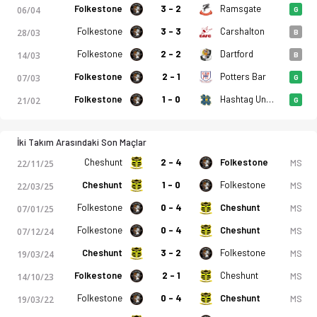
Folkestone
3 - 2
Ramsgate
06/04
G
Folkestone
3 - 3
Carshalton
28/03
B
Folkestone
2 - 2
Dartford
14/03
B
Folkestone
2 - 1
Potters Bar
07/03
G
Folkestone
1 - 0
Hashtag United
21/02
G
İki Takım Arasındaki Son Maçlar
Cheshunt
2 - 4
Folkestone
MS
22/11/25
Cheshunt
1 - 0
Folkestone
MS
22/03/25
Folkestone
0 - 4
Cheshunt
MS
07/01/25
Folkestone
0 - 4
Cheshunt
MS
07/12/24
Cheshunt
3 - 2
Folkestone
MS
19/03/24
Folkestone
2 - 1
Cheshunt
MS
14/10/23
Folkestone
0 - 4
Cheshunt
MS
19/03/22