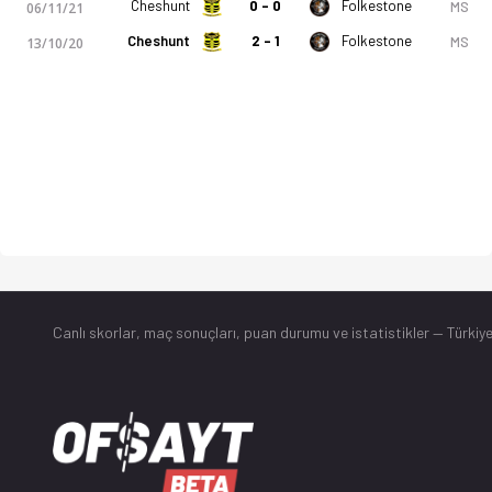
Cheshunt
0 - 0
Folkestone
MS
06/11/21
Cheshunt
2 - 1
Folkestone
MS
13/10/20
Canlı skorlar
, maç sonuçları, puan durumu ve istatistikler — Türkiye