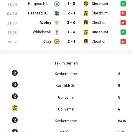
Burgess Hill Town
1 - 3
Cheshunt
11/04
G
Hashtag United
2 - 1
Cheshunt
04/04
M
Aveley
3 - 0
Cheshunt
21/03
M
Whitehawk
1 - 3
Cheshunt
17/03
G
Cray
2 - 1
Cheshunt
28/02
M
Takım Serileri
Kaybetmeme
8
Karşılıklı Gol
5
Gol yeme
5
Gol yeme
4
Kaybetmeme
15/16