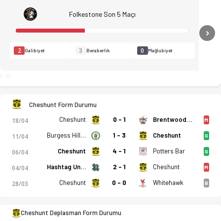
Folkestone Son 5 Maçı
N
2
3
0
Galibiyet
Beraberlik
Mağlubiyet
Cheshunt Form Durumu
Cheshunt
0 - 1
Brentwood Town FC
18/04
M
Burgess Hill Town
1 - 3
Cheshunt
11/04
G
Cheshunt
4 - 1
Potters Bar
06/04
G
Hashtag United
2 - 1
Cheshunt
04/04
M
Cheshunt
0 - 0
Whitehawk
28/03
B
o, istatistikler, puan durumu ve iddaa oranları Ofsayt'ta. (25.
Cheshunt Deplasman Form Durumu