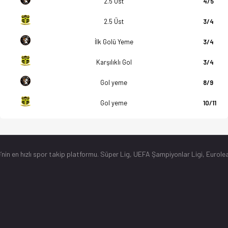
2.5 Üst
4/5
2.5 Üst
3/4
İlk Golü Yeme
3/4
Karşılıklı Gol
3/4
Gol yeme
8/9
Gol yeme
10/11
’nin en hızlı spor takip platformu. Süper Lig, UEFA Şampiyonlar Ligi, Eurolea