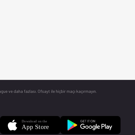
gue ve daha fazlası. Ofsayt ile hiçbir maçı kaçırmayın.