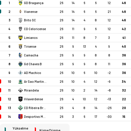
1
GD Bragança
26
14
6
6
12
48
2
Vianense
26
14
6
6
21
48
3
Brito SC
26
14
4
8
12
46
4
CD Celoricense
26
11
9
6
12
42
5
Limianos
26
11
8
7
3
41
6
Tirsense
26
9
13
4
9
40
7
Camacha
26
9
9
8
8
36
8
Gd Chaves B
26
9
9
8
11
36
9
AD Machico
26
10
6
10
-2
36
10
Ar Sao Martinho
26
10
4
12
-9
34
11
Mirandela
26
10
2
14
-8
32
12
Vilaverdense
26
4
10
12
-13
22
13
CD Ribeira Brava
26
4
8
14
-26
20
14
Desportivo Moncao
26
3
6
17
-30
15
Yükselme
Küme Düşme