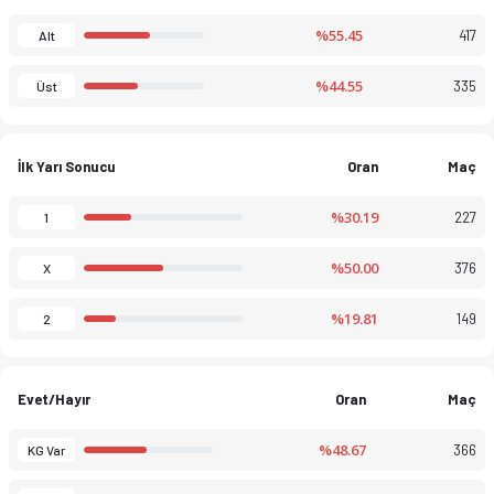
%55.45
417
Alt
%44.55
335
Üst
İlk Yarı Sonucu
Oran
Maç
%30.19
227
1
%50.00
376
X
%19.81
149
2
Evet/Hayır
Oran
Maç
%48.67
366
KG Var