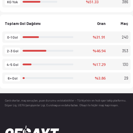
%51.33
386
KG Yok
Toplam Gol Dağılımı
Oran
Maç
%31.91
240
0-1 Gol
%46.94
353
2-3 Gol
%17.29
130
4-5 Gol
%3.86
29
6+ Gol
Canlı skorlar
, maç sonuçları, puan durumu ve istatistikler — Türkiye’nin en hızlı spor takip platformu.
Süper Lig, UEFA Şampiyonlar Ligi, Euroleague ve daha fazlası. Ofsayt ile hiçbir maçı kaçırmayın.