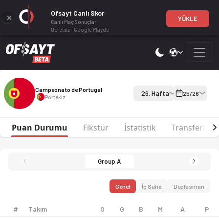
Ofsayt Canlı Skor
YÜKLE
Canlı Maç Sonuçları
Ücretsiz - Google Play'de
Campeonato de Portugal 25-26 sezonu puan durumu, haftalık fiks
Campeonato de Portugal 25-26
Campeonato de Portugal
26. Hafta
25/26
Portekiz
Puan Durumu
Fikstür
İstatistik
Transferler
Group A
Genel
İç Saha
Deplasman
#
Takım
O
G
B
M
A
P