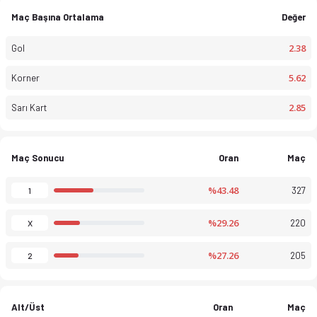
Campeonato de Portugal 25-26 sezonu puan durumu, haftalık fiks
Maç Başına Ortalama
Değer
2.38
Gol
5.62
Korner
2.85
Sarı Kart
Maç Sonucu
Oran
Maç
%43.48
327
1
%29.26
220
X
%27.26
205
2
Alt/Üst
Oran
Maç