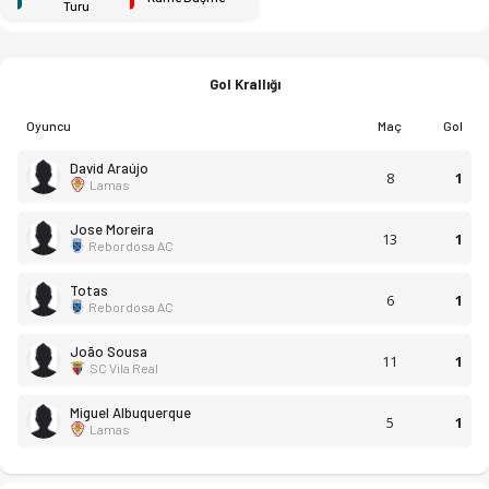
Turu
Gol Krallığı
Oyuncu
Maç
Gol
David Araújo
8
1
Lamas
Jose Moreira
13
1
Rebordosa AC
Totas
6
1
Rebordosa AC
João Sousa
11
1
SC Vila Real
Miguel Albuquerque
5
1
Lamas