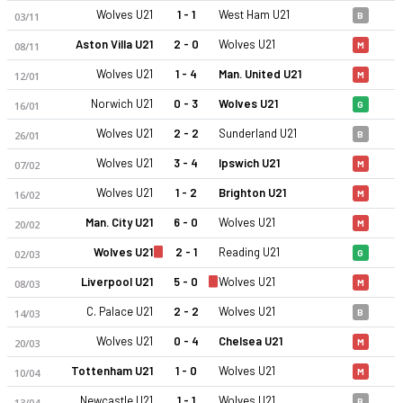
Wolves U21
1 - 1
West Ham U21
03/11
B
Aston Villa U21
2 - 0
Wolves U21
08/11
M
Wolves U21
1 - 4
Man. United U21
12/01
M
Norwich U21
0 - 3
Wolves U21
16/01
G
Wolves U21
2 - 2
Sunderland U21
26/01
B
Wolverhampton U21 25-26 sezonu | EFL Trophy Kupası EFL Tro
Wolves U21
3 - 4
Ipswich U21
07/02
M
Wolves U21
1 - 2
Brighton U21
16/02
M
Man. City U21
6 - 0
Wolves U21
20/02
M
Wolves U21
2 - 1
Reading U21
02/03
G
Liverpool U21
5 - 0
Wolves U21
08/03
M
C. Palace U21
2 - 2
Wolves U21
14/03
B
Wolves U21
0 - 4
Chelsea U21
20/03
M
Tottenham U21
1 - 0
Wolves U21
10/04
M
Newcastle U21
1 - 1
Wolves U21
13/04
B