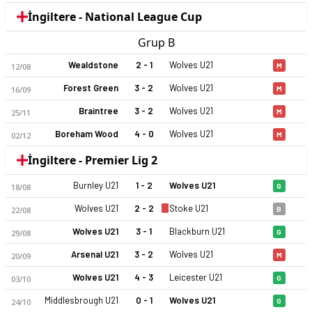
İngiltere - National League Cup
Grup B
Wealdstone
2 - 1
Wolves U21
12/08
M
Forest Green
3 - 2
Wolves U21
16/09
M
Braintree
3 - 2
Wolves U21
25/11
M
Boreham Wood
4 - 0
Wolves U21
02/12
M
İngiltere - Premier Lig 2
Burnley U21
1 - 2
Wolves U21
18/08
G
Wolves U21
2 - 2
Stoke U21
22/08
B
Wolves U21
3 - 1
Blackburn U21
29/08
G
Arsenal U21
3 - 2
Wolves U21
20/09
M
Wolves U21
4 - 3
Leicester U21
03/10
G
Middlesbrough U21
0 - 1
Wolves U21
24/10
G