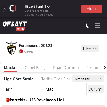
Ofsayt Canlı Skor
YÜKLE
Canlı Maç Sonuçları
Ücretsiz - Google Play'de
Portimonense SC U23 26-27 sezonu | U23 Revelacao Ligi'de 1.
Portimonense SC U23
26/27
Portekiz
Maçlar
Genel Bakış
Puan Durumu
Fikstür
Lige Göre Sırala
Tarihe Göre Sırala
Tüm Maçlar
Tarih
Maç
Durum
Portekiz - U23 Revelacao Ligi