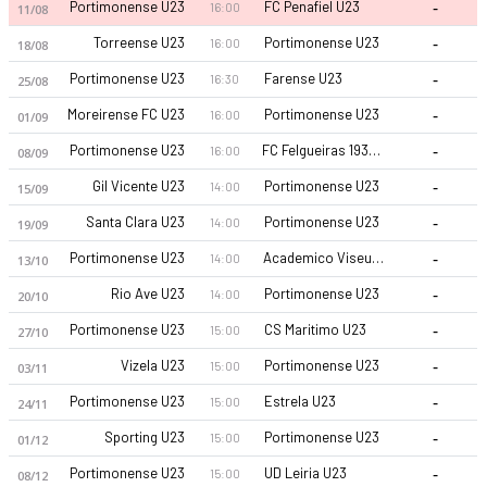
-
Portimonense U23
FC Penafiel U23
16:00
11/08
-
Torreense U23
Portimonense U23
16:00
18/08
-
Portimonense U23
Farense U23
16:30
25/08
-
Moreirense FC U23
Portimonense U23
16:00
01/09
-
Portimonense U23
FC Felgueiras 1932 U23
16:00
08/09
-
Gil Vicente U23
Portimonense U23
14:00
15/09
-
Santa Clara U23
Portimonense U23
14:00
19/09
-
Portimonense U23
Academico Viseu U23
14:00
13/10
-
Rio Ave U23
Portimonense U23
14:00
20/10
-
Portimonense U23
CS Maritimo U23
15:00
27/10
-
Vizela U23
Portimonense U23
15:00
03/11
-
Portimonense U23
Estrela U23
15:00
24/11
-
Sporting U23
Portimonense U23
15:00
01/12
-
Portimonense U23
UD Leiria U23
15:00
08/12