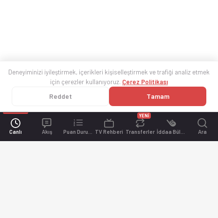
Deneyiminizi iyileştirmek, içerikleri kişiselleştirmek ve trafiği analiz etmek
için çerezler kullanıyoruz.
Çerez Politikası
Reddet
Tamam
YENİ
Canlı
Akış
Puan Durumu
TV Rehberi
Transferler
İddaa Bülteni
Ara