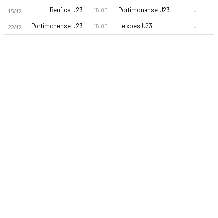
-
Benfica U23
Portimonense U23
15:00
15/12
-
Portimonense U23
Leixoes U23
15:00
22/12
Portimonense SC U23 26-27 sezonu | U23 Revelacao Ligi'de 1.