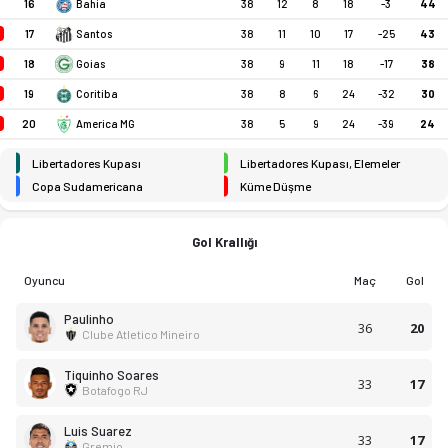
16
38
12
8
18
-3
44
Bahia
17
38
11
10
17
-25
43
Santos
18
38
9
11
18
-17
38
Goias
19
38
8
6
24
-32
30
Coritiba
20
38
5
9
24
-39
24
America MG
Libertadores Kupası
Libertadores Kupası, Elemeler
Copa Sudamericana
Küme Düşme
Gol Krallığı
Oyuncu
Maç
Gol
Paulinho
36
20
Clube Atletico Mineiro
Tiquinho Soares
33
17
Botafogo RJ
Luis Suarez
33
17
Gremio