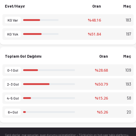
Evet/Hayır
Oran
Maç
%48.16
183
KG Var
%51.84
197
KG Yok
Toplam Gol Dağılımı
Oran
Maç
%28.68
109
0-1 Gol
%50.79
193
2-3 Gol
%15.26
58
4-5 Gol
%5.26
20
6+ Gol
Canlı skorlar
, maç sonuçları, puan durumu ve istatistikler — Türkiye’nin en hızlı spor takip platformu.