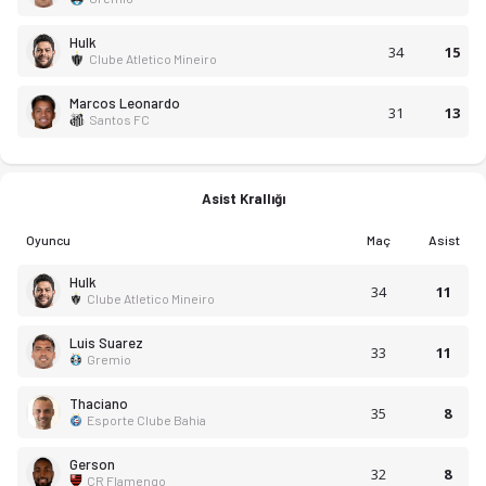
Hulk
34
15
Clube Atletico Mineiro
Marcos Leonardo
31
13
Santos FC
Asist Krallığı
Oyuncu
Maç
Asist
Hulk
34
11
Clube Atletico Mineiro
Serie A 2023 sezonu puan durumu, haftalık fikstür ve maç istati
Luis Suarez
33
11
Gremio
Thaciano
35
8
Esporte Clube Bahia
Gerson
32
8
CR Flamengo