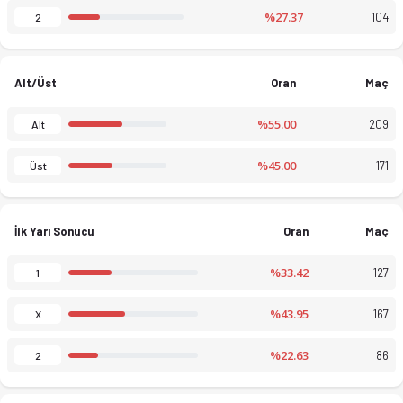
%27.37
104
2
Alt/Üst
Oran
Maç
%55.00
209
Alt
%45.00
171
Üst
İlk Yarı Sonucu
Oran
Maç
%33.42
127
1
%43.95
167
X
%22.63
86
2