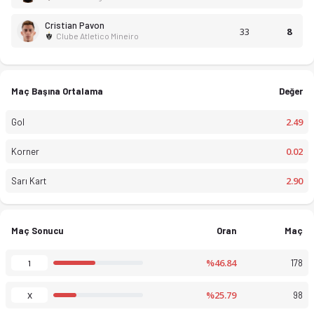
Cristian Pavon
33
8
Clube Atletico Mineiro
Maç Başına Ortalama
Değer
2.49
Gol
0.02
Korner
2.90
Sarı Kart
Maç Sonucu
Oran
Maç
%46.84
178
1
%25.79
98
X