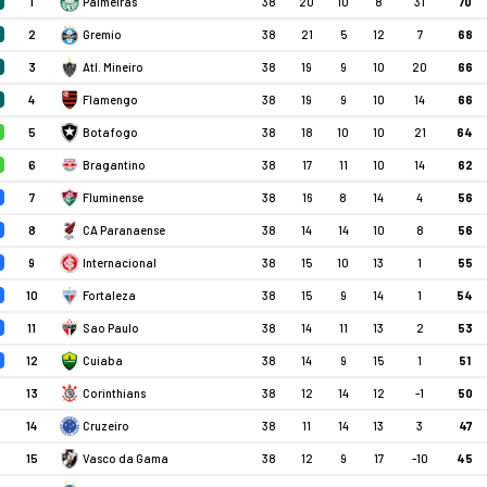
1
38
20
10
8
31
70
Palmeiras
2
38
21
5
12
7
68
Gremio
3
38
19
9
10
20
66
Atl. Mineiro
4
38
19
9
10
14
66
Flamengo
5
38
18
10
10
21
64
Botafogo
6
38
17
11
10
14
62
Bragantino
7
38
16
8
14
4
56
Fluminense
8
38
14
14
10
8
56
CA Paranaense
9
38
15
10
13
1
55
Internacional
10
38
15
9
14
1
54
Fortaleza
11
38
14
11
13
2
53
Sao Paulo
12
38
14
9
15
1
51
Cuiaba
13
38
12
14
12
-1
50
Corinthians
14
38
11
14
13
3
47
Cruzeiro
15
38
12
9
17
-10
45
Vasco da Gama