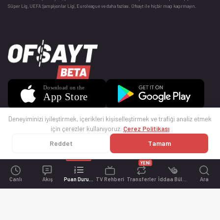
Süper Lig, UEFA Şampiyonlar Ligi, Euroleague ve daha fazlası. Ofsayt ile hiçbir maçı kaçırmayın.
Deneyiminizi iyileştirmek, içerikleri kişiselleştirmek ve trafiği analiz etmek
için çerezler kullanıyoruz.
Çerez Politikası
Reddet
Tamam
© 2025 Ofsayt
Kullanım Koşulları
Gizlilik Politikası
Çerez Politikası
İletişim
Sıkça Sorulan Sorular
Künye
YENİ
Canlı
Akış
Puan Durumu
TV Rehberi
Transferler
İddaa Bülteni
Ara