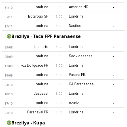
-
Londrina
America MG
18:00
31/10
-
Botafogo SP
Londrina
18:00
07/11
-
Londrina
Nautico
18:00
14/11
Brezilya - Taca FPF Paranaense
-
Londrina PR 2026 sezonu | Serie B'de 17. sırada, 20 puan. Ka
Cianorte
Londrina
18:00
29/08
-
Londrina
Sao Joseense
18:00
05/09
-
Foz Do Iguacu PR
Londrina
18:00
12/09
-
Londrina
Parana PR
18:00
19/09
-
Londrina
CA Paranaense
18:00
03/10
-
Cascavel
Londrina
18:00
10/10
-
Londrina
Azuriz
18:00
17/10
-
Paranavai PR
Londrina
18:00
24/10
Brezilya - Kupa