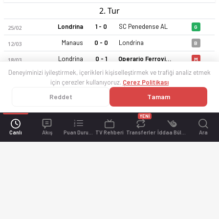
2. Tur
Londrina
1 - 0
SC Penedense AL
25/02
G
Manaus
0 - 0
Londrina
12/03
B
Londrina
0 - 1
Operario Ferroviario
18/03
M
Deneyiminizi iyileştirmek, içerikleri kişiselleştirmek ve trafiği analiz etmek
Brezilya - Paranaense
için çerezler kullanıyoruz.
Çerez Politikası
Londrina
2 - 0
Operario Ferroviario
07/01
G
Reddet
Tamam
Coritiba
2 - 2
Londrina
2
10/01
B
YENİ
Azuriz
0 - 2
Londrina
14/01
G
Canlı
Akış
Puan Durumu
TV Rehberi
Transferler
İddaa Bülteni
Ara
Londrina
2 - 0
Aruko Sports PR
17/01
G
Andraus Brasil
1 - 6
Londrina
20/01
G
Londrina
0 - 0
Cianorte
24/01
B
Çeyrek Final
Sao Joseense
1 - 1
Londrina
01/02
B