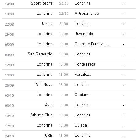
-
Sport Recife
Londrina
23:30
14/08
-
Londrina
A. Goianiense
22:30
18/08
-
Ceara
Londrina
21:00
22/08
-
Londrina
Juventude
18:00
29/08
-
Londrina
Operario Ferroviario
18:00
05/09
-
Sao Bernardo
Londrina
18:00
08/09
-
Londrina
Ponte Preta
18:00
12/09
-
Londrina
Fortaleza
18:00
19/09
-
Vila Nova
Londrina
18:00
26/09
-
Londrina
Criciuma
18:00
03/10
-
Avai
Londrina
18:00
06/10
-
Athletic Club
Londrina
18:00
10/10
-
Londrina
Cuiaba
18:00
17/10
-
CRB
Londrina
18:00
24/10