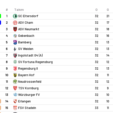
3
#
Takım
O
G
1
SC Eltersdorf
32
21
2
ASV Cham
32
17
3
ASV Neumarkt
32
18
4
Gebenbach
32
16
5
Bamberg
32
13
6
SV Weiden
32
13
7
Ingolstadt 04 (A)
32
14
8
SV Fortuna Regensburg
32
12
9
Regensburg II
32
13
10
Bayern Hof
32
11
11
Neudrossenfeld
32
12
12
TSV Kornburg
32
9
13
Würzburger FV
32
10
14
Erlangen
32
10
15
FSV Stadeln
33
11