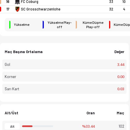
16
FC Coburg
33
10
17
SC Grosschwarzenlohe
32
4
Yükselme Play-
Küme Düşme
Yükselme
Küme Dü
off
Play-off
Oberliga 25-26 sezonu puan durumu, haftalık fikstür ve maç ista
Maç Başına Ortalama
Değer
3.44
Gol
0.00
Korner
0.03
Sarı Kart
Alt/Üst
Oran
Maç
%33.44
102
Alt