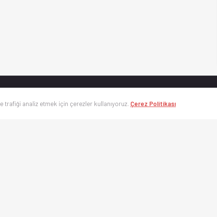
’nin en hızlı spor takip platformu. Süper Lig, UEFA Şampiyonlar Ligi, Eurolea
ve trafiği analiz etmek için çerezler kullanıyoruz.
Çerez Politikası
Kullanım Koşulları
Gizlilik Politikası
Çerez Politikası
İletişim
Sıkça Sorulan 