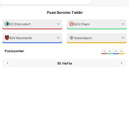
Puan Durumu Takibi
SC Eltersdorf
ASV Cham
ASV Neumarkt
Gebenbach
Pozisyonlar
-
-
-
-
30. Hafta