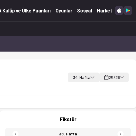
tistikleri dahil.
 Kulüp ve Ülke Puanları
Oyunlar
Sosyal
Market
34. Hafta
25/26
Fikstür
38. Hafta