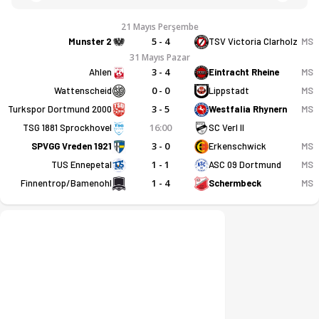
21 Mayıs Perşembe
5 - 4
MS
Munster 2
TSV Victoria Clarholz
31 Mayıs Pazar
3 - 4
MS
Ahlen
Eintracht Rheine
0 - 0
MS
Wattenscheid
Lippstadt
3 - 5
MS
Turkspor Dortmund 2000
Westfalia Rhynern
16:00
TSG 1881 Sprockhovel
SC Verl II
3 - 0
MS
SPVGG Vreden 1921
Erkenschwick
1 - 1
MS
TUS Ennepetal
ASC 09 Dortmund
1 - 4
MS
Finnentrop/Bamenohl
Schermbeck