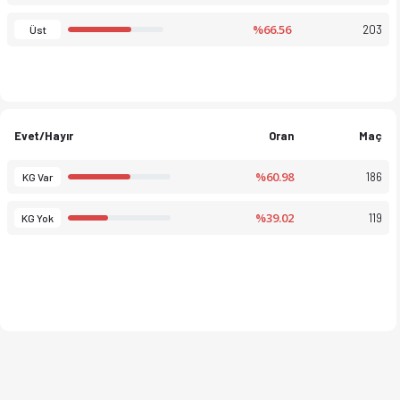
%66.56
203
Üst
Evet/Hayır
Oran
Maç
%60.98
186
KG Var
%39.02
119
KG Yok