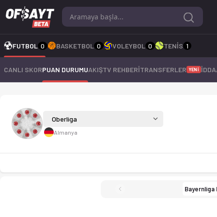
Oberliga 25-26 sezonu puan durumu, haftalık fikstür ve maç ista
FUTBOL
0
BASKETBOL
0
VOLEYBOL
0
TENİS
1
CANLI SKOR
PUAN DURUMU
AKIŞ
TV REHBERİ
TRANSFERLER
İDDA
YENİ
Oberliga 25-26
Oberliga
Almanya
Bayernliga