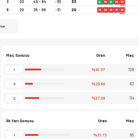
3
20
49 - 84
-35
33
G
M
G
M
M
8
20
35 - 66
-31
20
M
M
M
M
M
şme
tistiklerini Ofsayt'ta canlı takip et. Gol krallığı ve kart ista
Maç Sonucu
Oran
Maç
%41.97
128
1
%20.66
63
X
%37.38
114
2
İlk Yarı Sonucu
Oran
Maç
%31.15
95
1