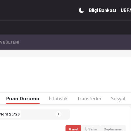
tistiklerini Ofsayt'ta canlı takip et. Gol krallığı ve kart ista
Bilgi Bankası
UEFA
A BÜLTENİ
Almanya
Bundesliga
Puan Durumu
İstatistik
Transferler
Sosyal
2. Bundesliga
 Nord 25/26
Kupa
Süper Kupa
Genel
İç Saha
Deplasman