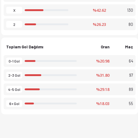
%42.62
130
X
%26.23
80
2
Toplam Gol Dağılımı
Oran
Maç
%20.98
64
0-1 Gol
%31.80
97
2-3 Gol
%29.18
89
4-5 Gol
%18.03
55
6+ Gol