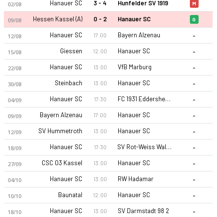
Hanauer SC
3 - 4
Hunfelder SV 1919
02/08
M
Hessen Kassel (A)
0 - 2
Hanauer SC
09/08
G
-
Hanauer SC
Bayern Alzenau
17:00
12/08
-
Giessen
Hanauer SC
12:00
15/08
-
Hanauer SC
VfB Marburg
13:00
22/08
-
Steinbach
Hanauer SC
13:00
30/08
-
Hanauer SC
FC 1931 Eddersheim
17:30
04/09
-
Bayern Alzenau
Hanauer SC
17:00
09/09
-
SV Hummetroth
Hanauer SC
13:00
12/09
-
Hanauer SC
SV Rot-Weiss Walldorf
17:30
18/09
-
CSC 03 Kassel
Hanauer SC
13:00
27/09
-
Hanauer SC
RW Hadamar
13:00
04/10
-
Baunatal
Hanauer SC
12:00
10/10
-
Hanauer SC
SV Darmstadt 98 2
13:00
18/10