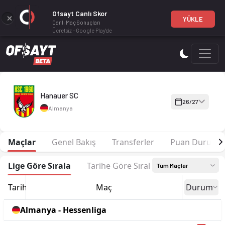
Ofsayt Canlı Skor
YÜKLE
Canlı Maç Sonuçları
Ücretsiz - Google Play'de
Hanauer SC 26-27 sezonu | Hessenliga'de 8. sırada, 3 puan. K
Hanauer SC
26/27
Almanya
Maçlar
Genel Bakış
Transferler
Puan Durumu
Lige Göre Sırala
Tarihe Göre Sırala
Tüm Maçlar
Tarih
Maç
Durum
Almanya - Hessenliga