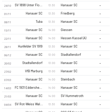
-
SV 1898 Unter Flockenbach
Hanauer SC
13:30
24/10
-
Hanauer SC
Friedberg
13:30
01/11
-
Tuba
Hanauer SC
13:30
08/11
-
Hanauer SC
Giessen
14:00
15/11
-
Hanauer SC
Hessen Kassel (A)
14:00
22/11
Hanauer SC 26-27 sezonu | Hessenliga'de 8. sırada, 3 puan. K
-
Hunfelder SV 1919
Hanauer SC
13:30
28/11
-
Hanauer SC
Stadtallendorf
13:00
06/12
-
Stadtallendorf
Hanauer SC
13:00
20/02
-
VfB Marburg
Hanauer SC
13:00
27/02
-
Hanauer SC
Steinbach
14:00
07/03
-
FC 1931 Eddersheim
Hanauer SC
14:00
14/03
-
Hanauer SC
SV Hummetroth
14:00
21/03
-
SV Rot-Weiss Walldorf
Hanauer SC
13:30
04/04