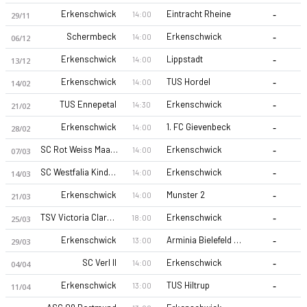
-
Erkenschwick
Eintracht Rheine
14:00
29/11
-
Schermbeck
Erkenschwick
14:00
06/12
-
Erkenschwick
Lippstadt
14:00
13/12
-
Erkenschwick
TUS Hordel
14:00
14/02
-
TUS Ennepetal
Erkenschwick
14:30
21/02
Erkenschwick 26-27 sezonu | Oberliga Westfalen'de 1. sırada,
-
Erkenschwick
1. FC Gievenbeck
14:00
28/02
-
SC Rot Weiss Maaslingen
Erkenschwick
14:00
07/03
-
SC Westfalia Kinderhaus
Erkenschwick
14:00
14/03
-
Erkenschwick
Munster 2
14:00
21/03
-
TSV Victoria Clarholz
Erkenschwick
18:00
25/03
-
Erkenschwick
Arminia Bielefeld (A)
13:00
29/03
-
SC Verl II
Erkenschwick
14:00
04/04
-
Erkenschwick
TUS Hiltrup
13:00
11/04