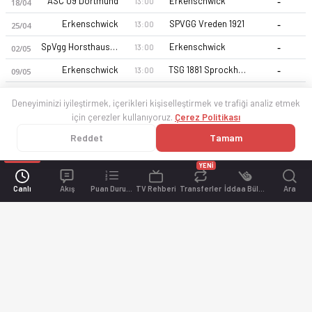
-
ASC 09 Dortmund
Erkenschwick
13:00
18/04
-
Erkenschwick
SPVGG Vreden 1921
13:00
25/04
-
SpVgg Horsthausen
Erkenschwick
13:00
02/05
-
Erkenschwick
TSG 1881 Sprockhovel
13:00
09/05
-
Eintracht Rheine
Erkenschwick
13:00
17/05
Deneyiminizi iyileştirmek, içerikleri kişiselleştirmek ve trafiği analiz etmek
-
Erkenschwick
Schermbeck
13:00
için çerezler kullanıyoruz.
Çerez Politikası
23/05
-
Reddet
Tamam
Lippstadt
Erkenschwick
13:00
30/05
Kulüp Hazırlık Maçları, 2026
YENİ
Canlı
Akış
Puan Durumu
TV Rehberi
Transferler
İddaa Bülteni
Ara
Schonnebeck
1 - 2
Erkenschwick
17/01
G
Erkenschwick
5 - 2
Luner SV
17/07
G
Erkenschwick
3 - 3
Velbert
19/07
B
Erkenschwick
VFB 03 Hilden
13:00
26/07
B
Uerdingen
2 - 1
Erkenschwick
02/08
M