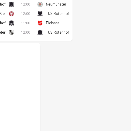
hof
12:00
Neumünster
Kiel
12:00
TUS Rotenhof
hof
11:00
Eichede
ider
12:00
TUS Rotenhof