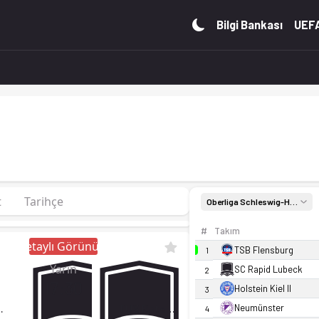
10. sırada, 3 puan. Kadro, fikstür ve canlı skor Ofsayt'ta.
Bilgi Bankası
UEFA
t
Tarihçe
Oberliga Schleswig-Holstein
#
Takım
Detaylı Görünüm
TSB Flensburg
1
Yarın
SC Rapid Lubeck
2
17:30
Holstein Kiel II
3
ger SV
TUS Rotenhof
Neumünster
4