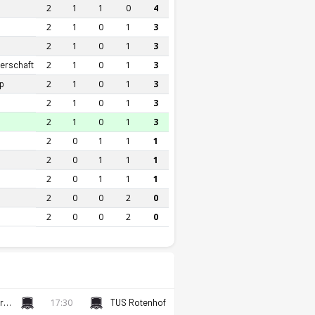
2
1
1
0
4
2
1
0
1
3
2
1
0
1
3
nerschaft
2
1
0
1
3
p
2
1
0
1
3
2
1
0
1
3
2
1
0
1
3
2
0
1
1
1
2
0
1
1
1
2
0
1
1
1
2
0
0
2
0
2
0
0
2
0
Oldenburger SV
17:30
TUS Rotenhof