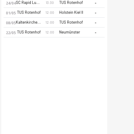
-
SC Rapid Lubeck
TUS Rotenhof
13:30
24/04
-
TUS Rotenhof
Holstein Kiel II
12:00
01/05
-
Kaltenkirchener Turnerschaft
TUS Rotenhof
12:00
08/05
-
TUS Rotenhof
Neumünster
12:00
22/05