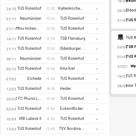
16/05
-
TUS Rotenhof
Kaltenkirchener Turnerschaft
12:00
24/10
09/05
-
Neumünster
TUS Rotenhof
13:00
01/11
01/05
-
Mtsv Hohenwestedt
TUS Rotenhof
13:00
07/11
TUS 
-
TUS Rotenhof
TSB Flensburg
13:00
14/11
04/08
-
TUS Rotenhof
Oldenburger SV
13:00
21/11
01/08
-
Neumünster
TUS Rotenhof
13:00
28/11
We
07/07
-
TUS Rotenhof
Kilia Kiel
13:00
05/12
16/05
-
Eichede
TUS Rotenhof
13:00
07/03
08/05
-
TUS Rotenhof
Heider
18:30
12/03
-
1 FC Phonix Lubeck II
TUS Rotenhof
TUS Rotenhof 26-27 sezonu | Oberliga Schleswig-Holstein'de 
13:00
20/03
-
TUS Rotenhof
Eckernförder
17:30
02/04
-
VfB Lubeck II
TUS Rotenhof
13:30
10/04
-
TUS Rotenhof
TSV Nordmark Satrup
12:00
17/04