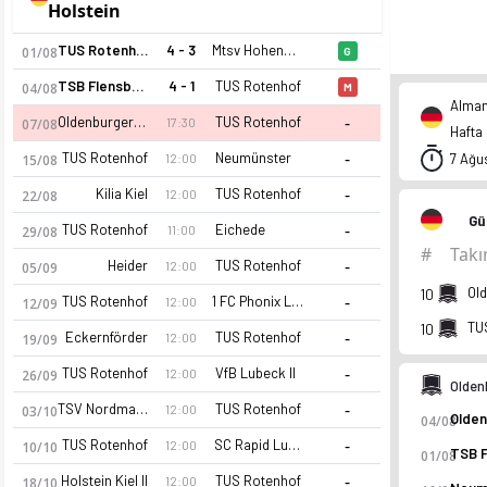
Holstein
TUS Rotenhof
4 - 3
Mtsv Hohenwestedt
01/08
G
TSB Flensburg
4 - 1
TUS Rotenhof
04/08
M
Alman
-
Oldenburger SV
TUS Rotenhof
17:30
07/08
Hafta
-
TUS Rotenhof
Neumünster
7 Ağu
12:00
15/08
-
Kilia Kiel
TUS Rotenhof
12:00
22/08
Gü
-
TUS Rotenhof
Eichede
11:00
29/08
#
Tak
-
Heider
TUS Rotenhof
12:00
05/09
Ol
10
-
TUS Rotenhof
1 FC Phonix Lubeck II
12:00
12/09
TU
10
-
Eckernförder
TUS Rotenhof
12:00
19/09
-
TUS Rotenhof
VfB Lubeck II
12:00
26/09
Olden
-
TSV Nordmark Satrup
TUS Rotenhof
12:00
03/10
04/08
-
TUS Rotenhof
SC Rapid Lubeck
12:00
10/10
01/08
-
Holstein Kiel II
TUS Rotenhof
12:00
18/10