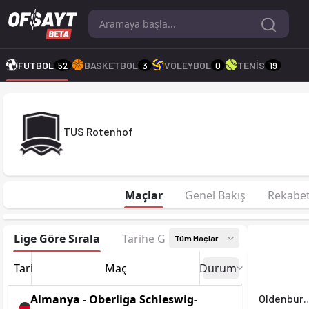
TUS Rotenhof 26-27 sezonu | Oberliga Schleswig-Holstein'de 
FUTBOL
52
BASKETBOL
3
VOLEYBOL
0
TENİS
19
TUS Rotenhof
Maçlar
Genel Bakış
Rekabe
Lige Göre Sırala
Tarihe Göre Sırala
Tüm Maçlar
Tarih
Maç
Durum
Almanya - Oberliga Schleswig-
Oldenbur