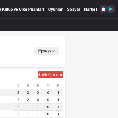
 Kulüp ve Ülke Puanları
Oyunlar
Sosyal
Market
26/27
Detaylı Görünüm
O
G
B
M
P
2
2
0
0
6
2
2
0
0
6
2
1
1
0
4
2
1
1
0
4