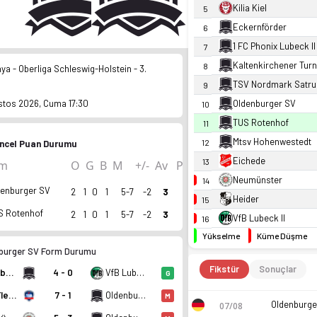
Kilia Kiel
5
Eckernförder
6
1 FC Phonix Lubeck II
7
Kaltenkirchener Tur
8
ya - Oberliga Schleswig-Holstein - 3.
TSV Nordmark Satru
9
Oldenburger SV
stos 2026, Cuma 17:30
10
TUS Rotenhof
11
Mtsv Hohenwestedt
12
ncel Puan Durumu
Eichede
13
ım
O
G
B
M
+/-
Av
P
Neumünster
14
denburger SV
2
1
0
1
5-7
-2
3
Heider
15
S Rotenhof
2
1
0
1
5-7
-2
3
VfB Lubeck II
16
Yükselme
Küme Düşme
burger SV Form Durumu
Fikstür
Sonuçlar
Oldenburger SV
4 - 0
VfB Lubeck II
G
TSB Flensburg
7 - 1
Oldenburger SV
M
07/08