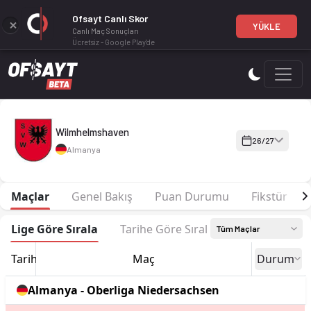
Ofsayt Canlı Skor
YÜKLE
Canlı Maç Sonuçları
Ücretsiz - Google Play'de
Wilmhelmshaven 26-27 sezonu | Oberliga Niedersachsen'de 1.
Wilmhelmshaven
26/27
Almanya
Maçlar
Genel Bakış
Puan Durumu
Fikstür
Lige Göre Sırala
Tarihe Göre Sırala
Tüm Maçlar
Tarih
Maç
Durum
Almanya - Oberliga Niedersachsen