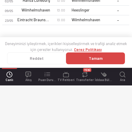
-
Hansa Lüneburg
Wilmhelmshaven
13:00
02/05
-
Wilmhelmshaven
Heeslinger
13:00
09/05
-
Eintracht Braunschweig (A)
Wilmhelmshaven
13:00
23/05
Deneyiminizi iyileştirmek, içerikleri kişiselleştirmek ve trafiği analiz etmek
için çerezler kullanıyoruz.
Çerez Politikası
Reddet
Tamam
YENİ
Canlı
Akış
Puan Durumu
TV Rehberi
Transferler
İddaa Bülteni
Ara