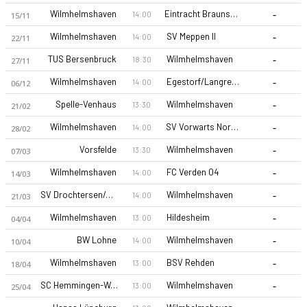
-
Wilmhelmshaven
Eintracht Braunschweig (A)
14:00
15/11
-
Wilmhelmshaven
SV Meppen II
14:00
22/11
-
TUS Bersenbruck
Wilmhelmshaven
18:30
27/11
-
Wilmhelmshaven
Egestorf/Langreder
14:00
06/12
-
Spelle-Venhaus
Wilmhelmshaven
13:30
21/02
Wilmhelmshaven 26-27 sezonu | Oberliga Niedersachsen'de 1.
-
Wilmhelmshaven
SV Vorwarts Nordhorn
14:00
28/02
-
Vorsfelde
Wilmhelmshaven
13:30
07/03
-
Wilmhelmshaven
FC Verden 04
14:00
14/03
-
SV Drochtersen/Assel II
Wilmhelmshaven
14:00
21/03
-
Wilmhelmshaven
Hildesheim
13:00
04/04
-
BW Lohne
Wilmhelmshaven
14:00
10/04
-
Wilmhelmshaven
BSV Rehden
13:00
18/04
-
SC Hemmingen-Westerfeld
Wilmhelmshaven
13:00
25/04