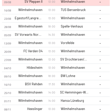
-
SV Meppen II
Wilmhelmshaven
13:00
09/08
-
Wilmhelmshaven
TUS Bersenbruck
13:00
16/08
-
Egestorf/Langreder
Wilmhelmshaven
13:00
23/08
-
Wilmhelmshaven
Spelle-Venhaus
18:00
28/08
-
SV Vorwarts Nordhorn
Wilmhelmshaven
14:30
05/09
-
Wilmhelmshaven
Vorsfelde
13:00
13/09
-
FC Verden 04
Wilmhelmshaven
13:00
20/09
-
Wilmhelmshaven
SV Drochtersen/Assel II
13:00
27/09
-
Hildesheim
Wilmhelmshaven
13:00
04/10
-
Wilmhelmshaven
BW Lohne
18:00
09/10
-
BSV Rehden
Wilmhelmshaven
17:30
16/10
-
Wilmhelmshaven
SC Hemmingen-Westerfeld
14:00
25/10
-
Wilmhelmshaven
Hansa Lüneburg
14:00
01/11
-
Heeslinger
Wilmhelmshaven
13:00
08/11