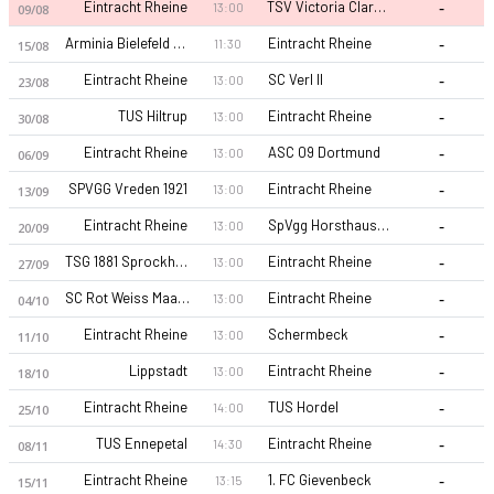
-
Eintracht Rheine
TSV Victoria Clarholz
13:00
09/08
-
Arminia Bielefeld (A)
Eintracht Rheine
11:30
15/08
-
Eintracht Rheine
SC Verl II
13:00
23/08
-
TUS Hiltrup
Eintracht Rheine
13:00
30/08
-
Eintracht Rheine
ASC 09 Dortmund
13:00
06/09
-
SPVGG Vreden 1921
Eintracht Rheine
13:00
13/09
-
Eintracht Rheine
SpVgg Horsthausen
13:00
20/09
-
TSG 1881 Sprockhovel
Eintracht Rheine
13:00
27/09
-
SC Rot Weiss Maaslingen
Eintracht Rheine
13:00
04/10
-
Eintracht Rheine
Schermbeck
13:00
11/10
-
Lippstadt
Eintracht Rheine
13:00
18/10
-
Eintracht Rheine
TUS Hordel
14:00
25/10
-
TUS Ennepetal
Eintracht Rheine
14:30
08/11
-
Eintracht Rheine
1. FC Gievenbeck
13:15
15/11