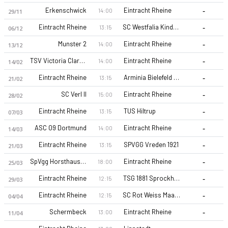
-
Erkenschwick
Eintracht Rheine
14:00
29/11
-
Eintracht Rheine
SC Westfalia Kinderhaus
13:15
06/12
-
Munster 2
Eintracht Rheine
14:00
13/12
-
TSV Victoria Clarholz
Eintracht Rheine
14:00
14/02
-
Eintracht Rheine
Arminia Bielefeld (A)
13:15
21/02
Eintracht Rheine 26-27 sezonu | Oberliga Westfalen'de 2. sır
-
SC Verl II
Eintracht Rheine
15:00
28/02
-
Eintracht Rheine
TUS Hiltrup
13:15
07/03
-
ASC 09 Dortmund
Eintracht Rheine
14:00
14/03
-
Eintracht Rheine
SPVGG Vreden 1921
13:15
21/03
-
SpVgg Horsthausen
Eintracht Rheine
18:00
25/03
-
Eintracht Rheine
TSG 1881 Sprockhovel
12:15
29/03
-
Eintracht Rheine
SC Rot Weiss Maaslingen
12:15
04/04
-
Schermbeck
Eintracht Rheine
13:00
11/04