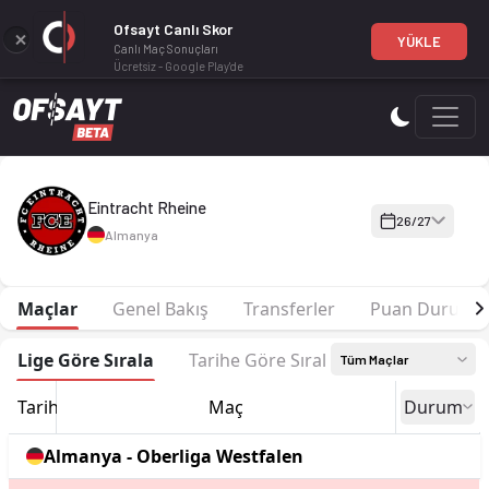
Ofsayt Canlı Skor
YÜKLE
Canlı Maç Sonuçları
Ücretsiz - Google Play'de
Eintracht Rheine 26-27 sezonu | Oberliga Westfalen'de 2. sır
Eintracht Rheine
26/27
Almanya
Maçlar
Genel Bakış
Transferler
Puan Durumu
Lige Göre Sırala
Tarihe Göre Sırala
Tüm Maçlar
Tarih
Maç
Durum
Almanya - Oberliga Westfalen