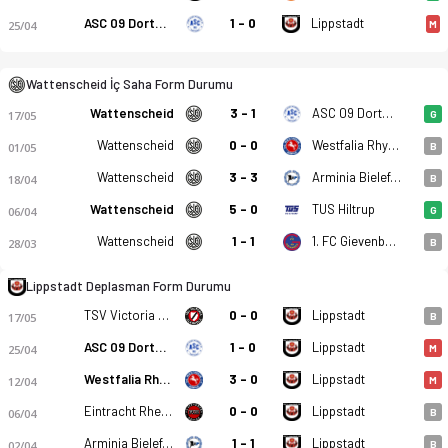
ASC 09 Dortmund
1 - 0
Lippstadt
25/04
M
Wattenscheid İç Saha Form Durumu
Wattenscheid
3 - 1
ASC 09 Dortmund
17/05
G
Wattenscheid
0 - 0
Westfalia Rhynern
01/05
B
Wattenscheid
3 - 3
Arminia Bielefeld (A)
18/04
B
Wattenscheid
5 - 0
TUS Hiltrup
06/04
G
Wattenscheid
1 - 1
1. FC Gievenbeck
28/03
B
Lippstadt Deplasman Form Durumu
Wattenscheid 09 - SV Lippstadt 08 0-0 bitti. Gol anları, kadro
TSV Victoria Clarholz
0 - 0
Lippstadt
17/05
B
ASC 09 Dortmund
1 - 0
Lippstadt
25/04
M
Westfalia Rhynern
3 - 0
Lippstadt
12/04
M
Eintracht Rheine
0 - 0
Lippstadt
06/04
B
Arminia Bielefeld (A)
1 - 1
Lippstadt
02/04
B