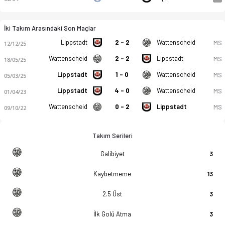
İki Takım Arasındaki Son Maçlar
Lippstadt
2 - 2
Wattenscheid
MS
12/12/25
Wattenscheid
2 - 2
Lippstadt
MS
18/05/25
Lippstadt
1 - 0
Wattenscheid
MS
05/03/25
Lippstadt
4 - 0
Wattenscheid
MS
01/04/23
Wattenscheid
0 - 2
Lippstadt
MS
09/10/22
Takım Serileri
Galibiyet
3
Kaybetmeme
13
2.5 Üst
3
İlk Golü Atma
3