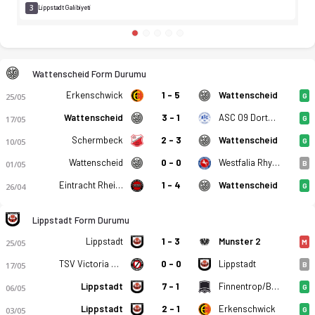
3
Lippstadt Galibiyeti
Wattenscheid Form Durumu
Erkenschwick
1 - 5
Wattenscheid
25/05
G
Wattenscheid
3 - 1
ASC 09 Dortmund
17/05
G
Schermbeck
2 - 3
Wattenscheid
10/05
G
Wattenscheid
0 - 0
Westfalia Rhynern
01/05
B
Eintracht Rheine
1 - 4
Wattenscheid
26/04
G
Lippstadt Form Durumu
Lippstadt
1 - 3
Munster 2
25/05
M
TSV Victoria Clarholz
0 - 0
Lippstadt
17/05
B
Lippstadt
7 - 1
Finnentrop/Bamenohl
06/05
G
Lippstadt
2 - 1
Erkenschwick
03/05
G