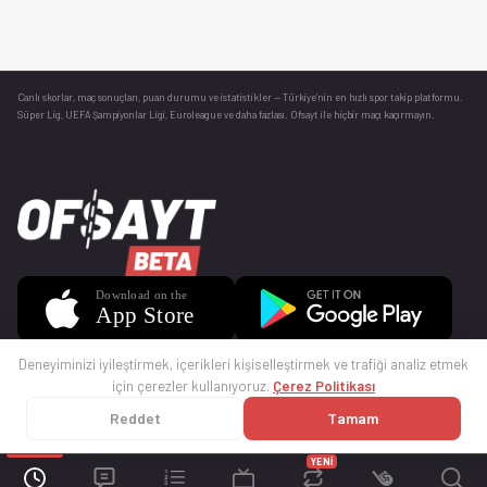
Canlı skorlar
, maç sonuçları, puan durumu ve istatistikler — Türkiye’nin en hızlı spor takip platformu.
Süper Lig, UEFA Şampiyonlar Ligi, Euroleague ve daha fazlası. Ofsayt ile hiçbir maçı kaçırmayın.
Deneyiminizi iyileştirmek, içerikleri kişiselleştirmek ve trafiği analiz etmek
için çerezler kullanıyoruz.
Çerez Politikası
Reddet
Tamam
© 2025 Ofsayt
Kullanım Koşulları
Gizlilik Politikası
Çerez Politikası
İletişim
Sıkça Sorulan Sorular
Künye
YENİ