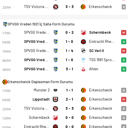
TSV Victoria Clarholz
3 - 3
Erkenschwick
22/04
B
SPVGG Vreden 1921 İç Saha Form Durumu
SPVGG Vreden 1921
0 - 2
Schermbeck
17/05
M
SPVGG Vreden 1921
1 - 0
Eintracht Rheine
03/05
G
SPVGG Vreden 1921
1 - 4
SC Verl II
19/04
M
SPVGG Vreden 1921
1 - 0
TSG 1881 Sprockhovel
06/04
G
SPVGG Vreden 1921
3 - 1
Ahlen
29/03
G
SPVGG Vreden 1921 - Erkenschwick 3-0 bitti. Gol anları, kadr
Erkenschwick Deplasman Form Durumu
Munster 2
1 - 1
Erkenschwick
17/05
B
Lippstadt
2 - 1
Erkenschwick
03/05
M
TSV Victoria Clarholz
3 - 3
Erkenschwick
22/04
B
Schermbeck
0 - 0
Erkenschwick
12/04
B
Eintracht Rheine
0 - 0
Erkenschwick
02/04
B