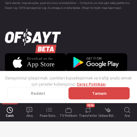
Canlı skorlar
, maç sonuçları, puan durumu ve istatistikler — Türkiye’nin en hızlı spor takip platformu.
Süper Lig, UEFA Şampiyonlar Ligi, Euroleague ve daha fazlası. Ofsayt ile hiçbir maçı kaçırmayın.
Deneyiminizi iyileştirmek, içerikleri kişiselleştirmek ve trafiği analiz etmek
için çerezler kullanıyoruz.
Çerez Politikası
Reddet
Tamam
© 2025 Ofsayt
Kullanım Koşulları
Gizlilik Politikası
Çerez Politikası
İletişim
Sıkça Sorulan Sorular
Künye
YENİ
Canlı
Akış
Puan Durumu
TV Rehberi
Transferler
İddaa Bülteni
Ara