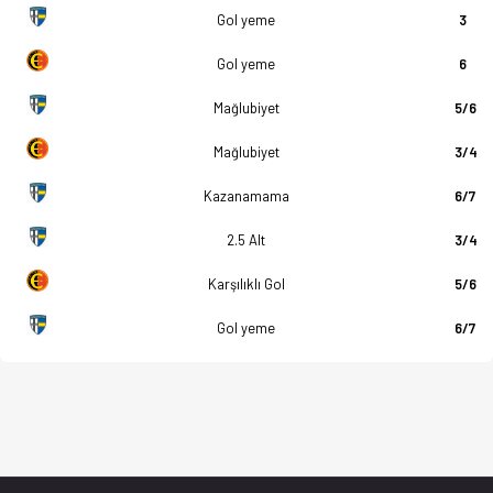
Gol yeme
3
Gol yeme
6
Mağlubiyet
5/6
Mağlubiyet
3/4
Kazanamama
6/7
2.5 Alt
3/4
Karşılıklı Gol
5/6
Gol yeme
6/7