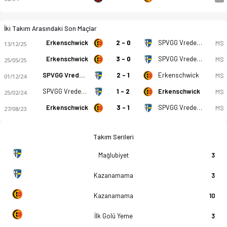
İki Takım Arasındaki Son Maçlar
Erkenschwick
2 - 0
SPVGG Vreden 1921
MS
13/12/25
Erkenschwick
3 - 0
SPVGG Vreden 1921
MS
25/05/25
SPVGG Vreden 1921
2 - 1
Erkenschwick
MS
01/12/24
SPVGG Vreden 1921
1 - 2
Erkenschwick
MS
25/02/24
Erkenschwick
3 - 1
SPVGG Vreden 1921
MS
27/08/23
Takım Serileri
Mağlubiyet
3
Kazanamama
3
Kazanamama
10
İlk Golü Yeme
3