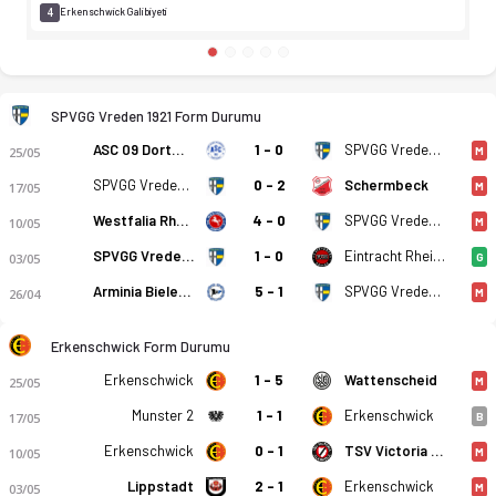
4
Erkenschwick Galibiyeti
SPVGG Vreden 1921 Form Durumu
ASC 09 Dortmund
1 - 0
SPVGG Vreden 1921
25/05
M
SPVGG Vreden 1921
0 - 2
Schermbeck
17/05
M
Westfalia Rhynern
4 - 0
SPVGG Vreden 1921
10/05
M
SPVGG Vreden 1921
1 - 0
Eintracht Rheine
03/05
G
Arminia Bielefeld (A)
5 - 1
SPVGG Vreden 1921
26/04
M
Erkenschwick Form Durumu
Erkenschwick
1 - 5
Wattenscheid
25/05
M
Munster 2
1 - 1
Erkenschwick
17/05
B
Erkenschwick
0 - 1
TSV Victoria Clarholz
10/05
M
Lippstadt
2 - 1
Erkenschwick
03/05
M