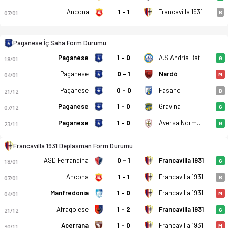
Ancona
1 - 1
Francavilla 1931
07/01
B
Paganese - FC Francavilla 1931 1-3 bitti. Gol anları, kadro, i
Paganese İç Saha Form Durumu
Paganese
1 - 0
A.S Andria Bat
18/01
G
Paganese
0 - 1
Nardò
04/01
M
Paganese
0 - 0
Fasano
21/12
B
Paganese
1 - 0
Gravina
07/12
G
Paganese
1 - 0
Aversa Normanna
23/11
G
Francavilla 1931 Deplasman Form Durumu
ASD Ferrandina
0 - 1
Francavilla 1931
18/01
G
Ancona
1 - 1
Francavilla 1931
07/01
B
Manfredonia
1 - 0
Francavilla 1931
04/01
M
Afragolese
1 - 2
Francavilla 1931
21/12
G
Acerrana
1 - 0
Francavilla 1931
30/11
M