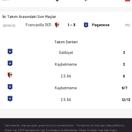
İki Takım Arasındaki Son Maçlar
Francavilla 1931
1 - 3
Paganese
MS
28/09/25
Takım Serileri
Galibiyet
3
Kaybetmeme
3
2.5 Alt
6
Kaybetmeme
6/7
2.5 Alt
12/13
Canlı skorlar
, maç sonuçları, puan durumu ve istatistikler — Türkiye’nin en hızlı spor takip platformu.
Süper Lig, UEFA Şampiyonlar Ligi, Euroleague ve daha fazlası. Ofsayt ile hiçbir maçı kaçırmayın.