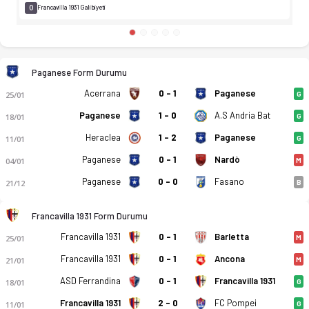
0
Francavilla 1931 Galibiyeti
Paganese Form Durumu
Acerrana
0 - 1
Paganese
25/01
G
Paganese
1 - 0
A.S Andria Bat
18/01
G
Heraclea
1 - 2
Paganese
11/01
G
Paganese
0 - 1
Nardò
04/01
M
Paganese
0 - 0
Fasano
21/12
B
Francavilla 1931 Form Durumu
Francavilla 1931
0 - 1
Barletta
25/01
M
Francavilla 1931
0 - 1
Ancona
21/01
M
ASD Ferrandina
0 - 1
Francavilla 1931
18/01
G
Francavilla 1931
2 - 0
FC Pompei
11/01
G