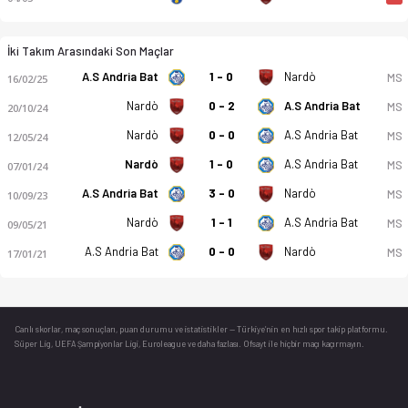
İki Takım Arasındaki Son Maçlar
A.S Andria Bat
1 - 0
Nardò
MS
16/02/25
Nardò
0 - 2
A.S Andria Bat
MS
20/10/24
Nardò
0 - 0
A.S Andria Bat
MS
12/05/24
Nardò
1 - 0
A.S Andria Bat
MS
07/01/24
A.S Andria Bat
3 - 0
Nardò
MS
10/09/23
Nardò
1 - 1
A.S Andria Bat
MS
09/05/21
A.S Andria Bat
0 - 0
Nardò
MS
17/01/21
Canlı skorlar
, maç sonuçları, puan durumu ve istatistikler — Türkiye’nin en hızlı spor takip platformu.
Süper Lig, UEFA Şampiyonlar Ligi, Euroleague ve daha fazlası. Ofsayt ile hiçbir maçı kaçırmayın.