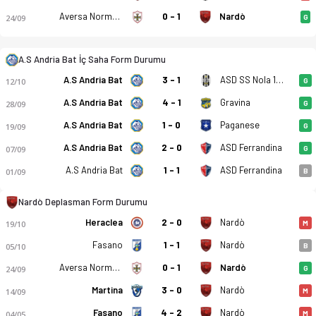
Fidelis Andria - Nardò 0-0 bitti. Gol anları, kadro, istatistik
Aversa Normanna
0 - 1
Nardò
24/09
G
A.S Andria Bat İç Saha Form Durumu
A.S Andria Bat
3 - 1
ASD SS Nola 1925
12/10
G
A.S Andria Bat
4 - 1
Gravina
28/09
G
A.S Andria Bat
1 - 0
Paganese
19/09
G
A.S Andria Bat
2 - 0
ASD Ferrandina
07/09
G
A.S Andria Bat
1 - 1
ASD Ferrandina
01/09
B
Nardò Deplasman Form Durumu
Heraclea
2 - 0
Nardò
19/10
M
Fasano
1 - 1
Nardò
05/10
B
Aversa Normanna
0 - 1
Nardò
24/09
G
Martina
3 - 0
Nardò
14/09
M
Fasano
4 - 2
Nardò
04/05
M