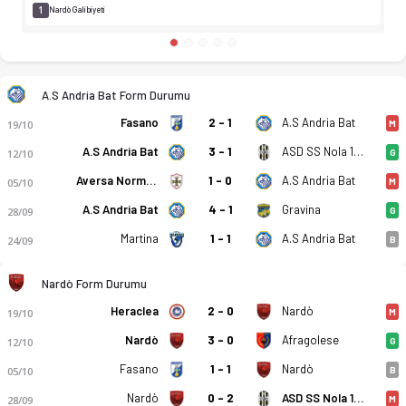
1
Nardò Galibiyeti
A.S Andria Bat Form Durumu
Fasano
2 - 1
A.S Andria Bat
19/10
M
A.S Andria Bat
3 - 1
ASD SS Nola 1925
12/10
G
Aversa Normanna
1 - 0
A.S Andria Bat
05/10
M
A.S Andria Bat
4 - 1
Gravina
28/09
G
Martina
1 - 1
A.S Andria Bat
24/09
B
Nardò Form Durumu
Heraclea
2 - 0
Nardò
19/10
M
Nardò
3 - 0
Afragolese
12/10
G
Fasano
1 - 1
Nardò
05/10
B
Nardò
0 - 2
ASD SS Nola 1925
28/09
M