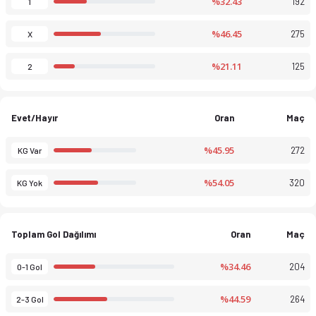
%32.43
192
1
%46.45
275
X
%21.11
125
2
Evet/Hayır
Oran
Maç
%45.95
272
KG Var
%54.05
320
KG Yok
Toplam Gol Dağılımı
Oran
Maç
%34.46
204
0-1 Gol
%44.59
264
2-3 Gol