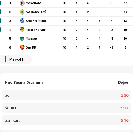
1
Manauara
10
6
4
0
8
22
2
Nacional(AM)
10
6
2
2
6
20
3
Sao Raimundo EC RR
10
3
4
3
3
13
4
Monte Roraima RR
10
2
4
4
-3
10
5
Manaus
10
2
4
4
-5
10
6
Gas RR
10
1
2
7
-9
5
Play-off
Maç Başına Ortalama
Değer
2.30
Gol
9.17
Korner
5.16
Sarı Kart