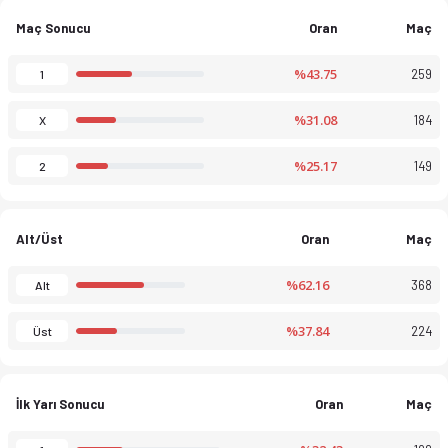
Maç Sonucu
Oran
Maç
%43.75
259
1
%31.08
184
X
Serie D 2026 sezonu puan durumu, haftalık fikstür ve maç istati
%25.17
149
2
Alt/Üst
Oran
Maç
%62.16
368
Alt
%37.84
224
Üst
İlk Yarı Sonucu
Oran
Maç