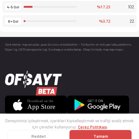
%17.23
102
4-5 Gol
%3.72
22
6+ Gol
Canlı skorlar
, maç sonuçları, puan durumu ve istatistikler — Türkiye’nin en hızlı spor takip platformu.
Süper Lig, UEFA Şampiyonlar Ligi, Euroleague ve daha fazlası. Ofsayt ile hiçbir maçı kaçırmayın.
Deneyiminizi iyileştirmek, içerikleri kişiselleştirmek ve trafiği analiz etmek
için çerezler kullanıyoruz.
Çerez Politikası
Reddet
Tamam
© 2025 Ofsayt