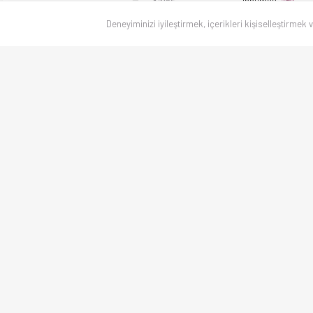
Inhumas
17/05
Inhumas
Deneyiminizi iyileştirmek, içerikleri kişiselleştirmek 
10/05
AC Primavera
03/05
Canlı skorlar
, maç sonuçları, puan durumu ve istatistikler — Türkiye