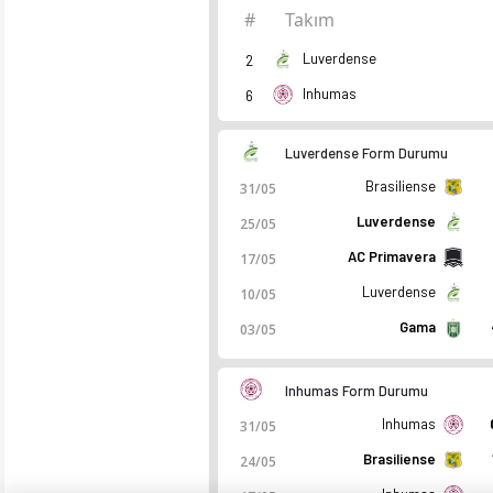
#
Takım
Luverdense
2
Inhumas
6
Luverdense Form Durumu
Brasiliense
31/05
Luverdense
25/05
AC Primavera
17/05
Luverdense
10/05
Gama
03/05
Inhumas Form Durumu
Inhumas
31/05
Brasiliense
24/05