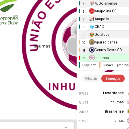
A. Goianiense
5
Anapolina GO
6
Anapolis
7
CRAC
8
Goiatuba
9
Aparecidense
10
Inhumas
Centro Oeste GO
11
Inhumas
12
Play-off
Küme Düşme Pla
Fikstür
Sonuçlar
Luverdense
07/06
Inhumas
31/05
Brasiliense
24/05
Inhumas
17/05