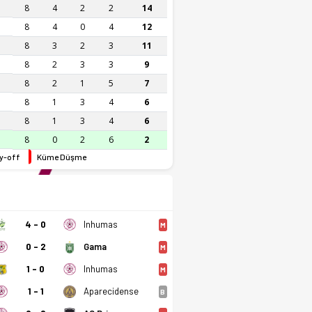
8
4
2
2
14
8
4
0
4
12
8
3
2
3
11
8
2
3
3
9
8
2
1
5
7
8
1
3
4
6
8
1
3
4
6
8
0
2
6
2
y-off
Küme Düşme
4 - 0
Inhumas
M
0 - 2
Gama
M
1 - 0
Inhumas
M
1 - 1
Aparecidense
B