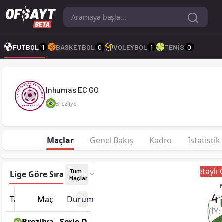
Inhumas EC GO 2026 sezonu | Goiano, 1. Lig'de 12. sırada, 2 
FUTBOL
1
BASKETBOL
0
VOLEYBOL
1
TENİS
0
Inhumas EC GO
Brezilya
Maçlar
Genel Bakış
Kadro
İstatistik
Detaylı
Tüm
Lige Göre Sırala
Tarihe Göre Sırala
Maçlar
4
Tarih
Maç
Durum
(İY:
Brezilya - Serie D