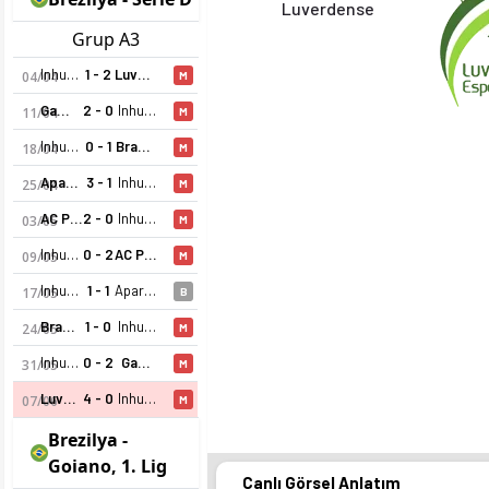
Luverdense
Grup A3
Inhumas
1 - 2
Luverdense
04/04
M
Gama
2 - 0
Inhumas
11/04
M
Inhumas
0 - 1
Brasiliense
18/04
M
Aparecidense
3 - 1
Inhumas
25/04
M
AC Primavera
2 - 0
Inhumas
03/05
M
Inhumas
0 - 2
AC Primavera
09/05
M
Inhumas
1 - 1
Aparecidense
17/05
B
Brasiliense
1 - 0
Inhumas
24/05
M
Inhumas
0 - 2
Gama
31/05
M
Luverdense
4 - 0
Inhumas
07/06
M
Brezilya -
Goiano, 1. Lig
Canlı Görsel Anlatım