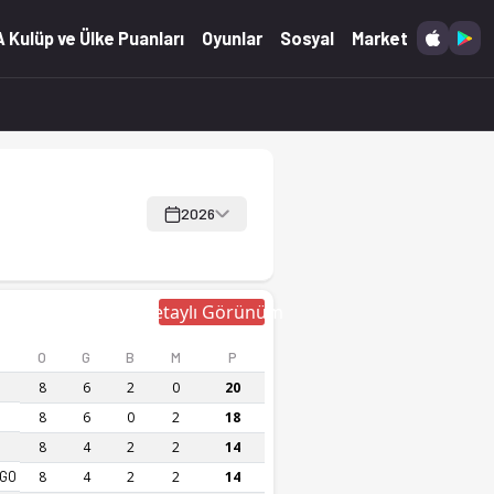
 Kulüp ve Ülke Puanları
Oyunlar
Sosyal
Market
2026
Detaylı Görünüm
O
G
B
M
P
8
6
2
0
20
8
6
0
2
18
8
4
2
2
14
 GO
8
4
2
2
14