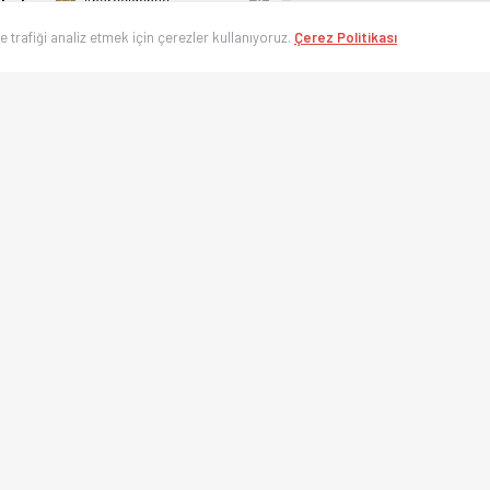
1 - 1
Aparecidense
B
0 - 2
AC Primavera
ve trafiği analiz etmek için çerezler kullanıyoruz.
Çerez Politikası
M
2 - 0
Inhumas
M
’nin en hızlı spor takip platformu. Süper Lig, UEFA Şampiyonlar Ligi, Eurolea