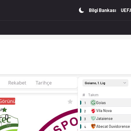
puan. Kadro, fikstür ve canlı skor Ofsayt'ta.
Bilgi Bankası
UEFA
Rekabet
Tarihçe
Goiano, 1. Lig
#
Takım
 Görünüm
Goias
1
MS
Vila Nova
2
-
0
Jataiense
3
1
-
0
)
Abecat Ouvidorense
4