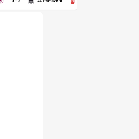
0 - 2
AC Primavera
M