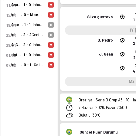
Anapolina GO
1 - 0
Inhumas
11/01
M
Inhumas
0 - 1
Abecat Ouvidorense GO
15/01
M
Silva gustavo
1
Aparecidense
1 - 1
Inhumas
18/01
B
IY |
Inhumas
2 - 2
Centro Oeste GO
25/01
B
B. Pedro
2
A. Goianiense
2 - 0
Inhumas
28/01
M
J. Gean
Jataiense
1 - 0
Inhumas
01/02
M
3
Inhumas
0 - 1
Goias
07/02
M
4
MS |
Inhumas EC GO 2026 sezonu | Goiano, 1. Lig'de 12. sırada, 2 
Brezilya - Serie D Grup A3 - 10. Ha
7 Haziran 2026, Pazar 20:00
Bulutlu, 30°C
Güncel Puan Durumu