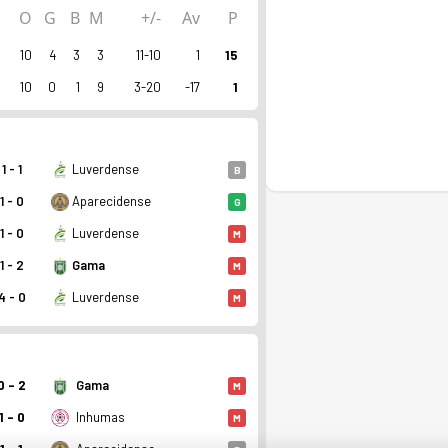
O
G
B
M
+/-
Av
P
10
4
3
3
11-10
1
15
10
0
1
9
3-20
-17
1
1 - 1
Luverdense
B
1 - 0
Aparecidense
G
1 - 0
Luverdense
M
1 - 2
Gama
M
4 - 0
Luverdense
M
0 - 2
Gama
M
1 - 0
Inhumas
M