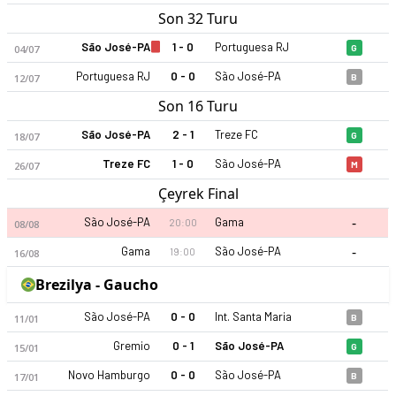
Son 32 Turu
São José-PA
1 - 0
Portuguesa RJ
04/07
G
Portuguesa RJ
0 - 0
São José-PA
12/07
B
Son 16 Turu
São José-PA
2 - 1
Treze FC
18/07
G
São José-PA 2026 sezonu | Gaucho'de 3. sırada, 9 puan. Kadro
Treze FC
1 - 0
São José-PA
26/07
M
Çeyrek Final
-
São José-PA
Gama
20:00
08/08
-
Gama
São José-PA
19:00
16/08
Brezilya - Gaucho
São José-PA
0 - 0
Int. Santa Maria
11/01
B
Gremio
0 - 1
São José-PA
15/01
G
Novo Hamburgo
0 - 0
São José-PA
17/01
B