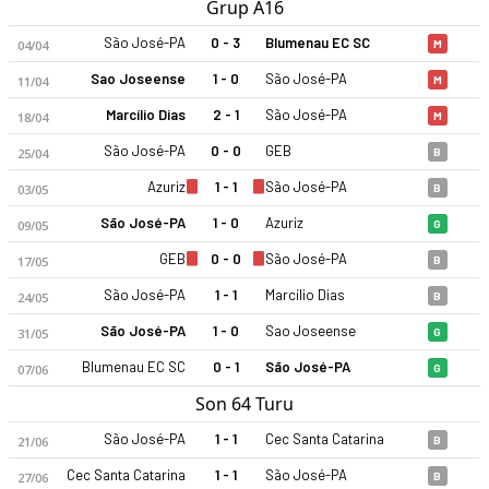
Grup A16
São José-PA
0 - 3
Blumenau EC SC
04/04
M
Sao Joseense
1 - 0
São José-PA
11/04
M
Marcílio Dias
2 - 1
São José-PA
18/04
M
São José-PA
0 - 0
GEB
25/04
B
Azuriz
1 - 1
São José-PA
03/05
B
São José-PA
1 - 0
Azuriz
09/05
G
GEB
0 - 0
São José-PA
17/05
B
São José-PA
1 - 1
Marcílio Dias
24/05
B
São José-PA
1 - 0
Sao Joseense
31/05
G
Blumenau EC SC
0 - 1
São José-PA
07/06
G
Son 64 Turu
São José-PA
1 - 1
Cec Santa Catarina
21/06
B
Cec Santa Catarina
1 - 1
São José-PA
27/06
B