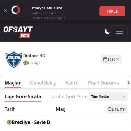
Ofsayt Canlı Skor
YÜKLE
Canlı Maç Sonuçları
Ücretsiz - Google Play'de
Oratorio RC 2026 sezonu | Amapaense'de 2. sırada, 15 puan. 
Oratorio RC
2026
Brezilya
Maçlar
Genel Bakış
Kadro
Puan Durumu
F
Lige Göre Sırala
Tarihe Göre Sırala
Tüm Maçlar
Tarih
Maç
Durum
Brezilya - Serie D