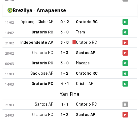
Brezilya - Amapaense
Ypiranga Clube AP
0 - 2
Oratorio RC
11/02
G
Oratorio RC
3 - 0
Trem
14/02
G
Independente AP
3 - 0
Oratorio RC
21/02
M
Oratorio RC 2026 sezonu | Amapaense'de 2. sırada, 15 puan. 
Oratorio RC
1 - 3
Santos AP
28/02
M
Oratorio RC
3 - 0
Macapa
06/03
G
Sao Jose AP
1 - 2
Oratorio RC
11/03
G
Oratorio RC
4 - 1
Cristal AP
14/03
G
Yarı Final
Santos AP
1 - 1
Oratorio RC
21/03
B
Oratorio RC
1 - 2
Santos AP
24/03
M