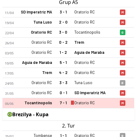
Grup A5
SD Imperatriz MA
3 - 1
Oratorio RC
11/04
M
Tuna Luso
2 - 0
Oratorio RC
19/04
M
Oratorio RC
3 - 0
Tocantinopolis
22/04
G
Oratorio RC
0 - 2
Trem
26/04
M
Oratorio RC
1 - 2
Aguia de Maraba
03/05
M
Aguia de Maraba
5 - 1
Oratorio RC
10/05
M
Trem
4 - 2
Oratorio RC
17/05
M
Oratorio RC
3 - 3
Tuna Luso
24/05
B
Oratorio RC
0 - 1
SD Imperatriz MA
31/05
M
Tocantinopolis
7 - 1
Oratorio RC
06/06
M
Brezilya - Kupa
2. Tur
Tombense
1 - 1
Oratorio RC
25/02
B