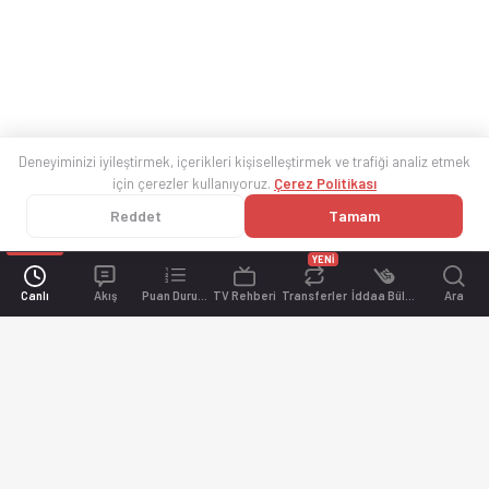
Deneyiminizi iyileştirmek, içerikleri kişiselleştirmek ve trafiği analiz etmek
için çerezler kullanıyoruz.
Çerez Politikası
Reddet
Tamam
YENİ
Canlı
Akış
Puan Durumu
TV Rehberi
Transferler
İddaa Bülteni
Ara