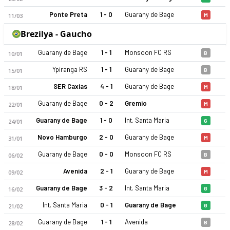
Ponte Preta
1 - 0
Guarany de Bage
11/03
M
Brezilya - Gaucho
Guarany de Bage
1 - 1
Monsoon FC RS
10/01
B
Ypiranga RS
1 - 1
Guarany de Bage
15/01
B
Guarany de Bage 2026 sezonu | Gaucho'de 6. sırada, 5 puan. 
SER Caxias
4 - 1
Guarany de Bage
18/01
M
Guarany de Bage
0 - 2
Gremio
22/01
M
Guarany de Bage
1 - 0
Int. Santa Maria
24/01
G
Novo Hamburgo
2 - 0
Guarany de Bage
31/01
M
Guarany de Bage
0 - 0
Monsoon FC RS
06/02
B
Avenida
2 - 1
Guarany de Bage
09/02
M
Guarany de Bage
3 - 2
Int. Santa Maria
16/02
G
Int. Santa Maria
0 - 1
Guarany de Bage
21/02
G
Guarany de Bage
1 - 1
Avenida
28/02
B