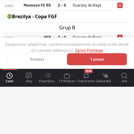
Monsoon FC RS
2 - 0
Guarany de Bage
07/03
M
Brezilya - Copa FGF
Grup B
GEB
2 - 0
Guarany de Bage
13/05
M
Deneyiminizi iyileştirmek, içerikleri kişiselleştirmek ve trafiği analiz etmek
Guarany de Bage
0 - 1
GE Bage RS
20/05
M
için çerezler kullanıyoruz.
Çerez Politikası
Guarany de Bage
0 - 0
Gremio Atletico Farroupilha RS
27/05
B
Reddet
Tamam
Gremio Atletico Farroupilha RS
1 - 1
Guarany de Bage
03/06
B
YENİ
GE Bage RS
1 - 2
Guarany de Bage
14/06
G
Canlı
Akış
Puan Durumu
TV Rehberi
Transferler
İddaa Bülteni
Ara
Guarany de Bage
3 - 3
GEB
17/06
B