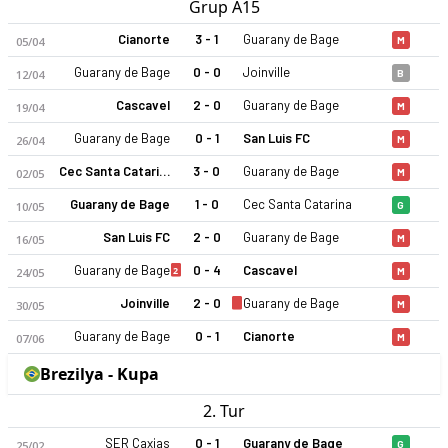
Grup A15
Cianorte
3 - 1
Guarany de Bage
05/04
M
Guarany de Bage
0 - 0
Joinville
12/04
B
Cascavel
2 - 0
Guarany de Bage
19/04
M
Guarany de Bage
0 - 1
San Luis FC
26/04
M
Cec Santa Catarina
3 - 0
Guarany de Bage
02/05
M
Guarany de Bage
1 - 0
Cec Santa Catarina
10/05
G
San Luis FC
2 - 0
Guarany de Bage
16/05
M
Guarany de Bage
0 - 4
Cascavel
2
24/05
M
Joinville
2 - 0
Guarany de Bage
30/05
M
Guarany de Bage
0 - 1
Cianorte
07/06
M
Brezilya - Kupa
2. Tur
SER Caxias
0 - 1
Guarany de Bage
25/02
G