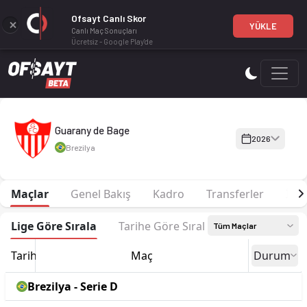
Ofsayt Canlı Skor
YÜKLE
Canlı Maç Sonuçları
Ücretsiz - Google Play'de
Guarany de Bage 2026 sezonu | Gaucho'de 6. sırada, 5 puan. 
Guarany de Bage
2026
Brezilya
Maçlar
Genel Bakış
Kadro
Transferler
İsta
Lige Göre Sırala
Tarihe Göre Sırala
Tüm Maçlar
Tarih
Maç
Durum
Brezilya - Serie D