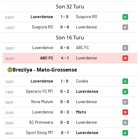
Son 32 Turu
Luverdense
1 - 0
Guapore RO
04/07
G
Guapore RO
0 - 0
Luverdense
12/07
B
Son 16 Turu
Luverdense
0 - 0
ABC FC
18/07
B
Luverdense 2026 sezonu | Mato-Grossense'de 1. sırada, 17 pu
ABC FC
4 - 1
Luverdense
26/07
M
Brezilya - Mato-Grossense
Luverdense
1 - 0
Cuiaba
10/01
G
Operario FC MT
0 - 2
Luverdense
14/01
G
Nova Mutum
0 - 0
Luverdense
18/01
B
Luverdense
0 - 2
Mixto
21/01
M
AC Primavera
0 - 0
Luverdense
25/01
B
Sport Sinop MT
0 - 1
Luverdense
28/01
G