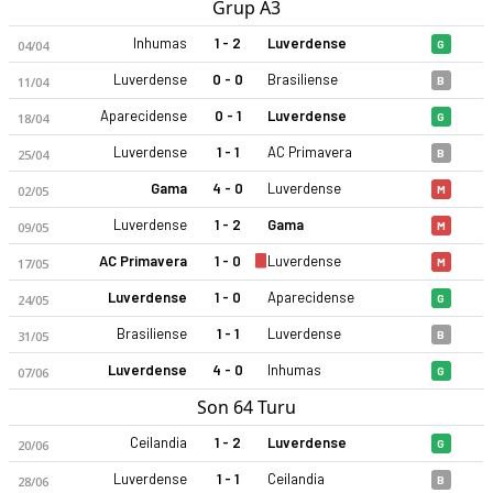
Grup A3
Inhumas
1 - 2
Luverdense
04/04
G
Luverdense
0 - 0
Brasiliense
11/04
B
Aparecidense
0 - 1
Luverdense
18/04
G
Luverdense
1 - 1
AC Primavera
25/04
B
Gama
4 - 0
Luverdense
02/05
M
Luverdense
1 - 2
Gama
09/05
M
AC Primavera
1 - 0
Luverdense
17/05
M
Luverdense
1 - 0
Aparecidense
24/05
G
Brasiliense
1 - 1
Luverdense
31/05
B
Luverdense
4 - 0
Inhumas
07/06
G
Son 64 Turu
Ceilandia
1 - 2
Luverdense
20/06
G
Luverdense
1 - 1
Ceilandia
28/06
B