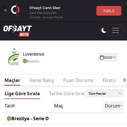
Ofsayt Canlı Skor
YÜKLE
Canlı Maç Sonuçları
Ücretsiz - Google Play'de
Luverdense 2026 sezonu | Mato-Grossense'de 1. sırada, 17 pu
Luverdense
2026
Brezilya
Maçlar
Genel Bakış
Puan Durumu
Fikstür
Lige Göre Sırala
Tarihe Göre Sırala
Tüm Maçlar
Tarih
Maç
Durum
Brezilya - Serie D