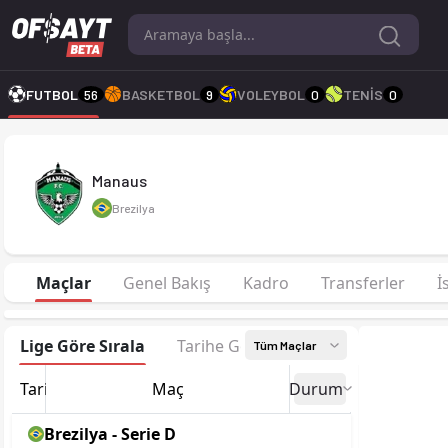
Manaus 2026 sezonu | Serie D Grup A1'de 5. sırada, 10 puan.
FUTBOL
56
BASKETBOL
9
VOLEYBOL
0
TENİS
0
Manaus
Brezilya
Maçlar
Genel Bakış
Kadro
Transferler
İ
Lige Göre Sırala
Tarihe Göre Sırala
Tüm Maçlar
Tarih
Maç
Durum
Brezilya - Serie D