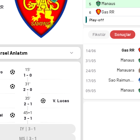
Manaus
5
RR
Gas RR
6
Play-off
Fikstür
Sonuçlar
Gas RR
14/06
örsel Anlatım
Manaus
31/05
15'
Manauara
24/05
ro
1 - 0
Sao Raimundo EC RR
17/05
31'
2 - 0
Manaus
09/05
35'
V. Lucas
2 - 1
45+1
el
3 - 1
IY | 3 - 1
MS | 3 - 1