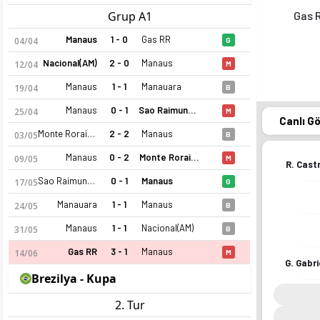
Grup A1
Gas 
Manaus
1 - 0
Gas RR
04/04
G
Nacional(AM)
2 - 0
Manaus
12/04
M
Manaus
1 - 1
Manauara
19/04
B
Manaus
0 - 1
Sao Raimundo EC RR
25/04
M
Canlı G
Monte Roraima RR
2 - 2
Manaus
03/05
B
Manaus
0 - 2
Monte Roraima RR
09/05
M
R. Cast
Sao Raimundo EC RR
0 - 1
Manaus
17/05
G
Manauara
1 - 1
Manaus
24/05
B
Manaus
1 - 1
Nacional(AM)
31/05
B
Gas RR
3 - 1
Manaus
14/06
M
G. Gabri
Brezilya - Kupa
2. Tur