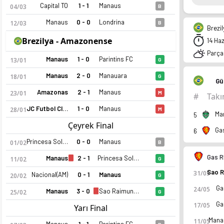
Capital TO
1 - 1
Manaus
04/03
B
Manaus
0 - 0
Londrina
12/03
B
Brezil
Brezilya - Amazonense
14 Ha
Parçal
Manaus
1 - 0
Parintins FC
13/01
G
Manaus
2 - 0
Manauara
18/01
G
Gü
Amazonas
2 - 1
Manaus
23/01
M
Manaus 2026 sezonu | Serie D Grup A1'de 5. sırada, 10 puan.
#
Tak
JC Futbol Clube AM
1 - 0
Manaus
28/01
M
Ma
5
Çeyrek Final
Ga
6
Princesa Solimoes
0 - 0
Manaus
01/02
B
Gas R
Manaus
2 - 1
Princesa Solimoes
11/02
G
31/05
Nacional(AM)
0 - 1
Manaus
20/02
G
Ga
24/05
Manaus
3 - 0
Sao Raimundo
25/02
G
Ga
17/05
Yarı Final
Mana
11/05
Manaus
1 - 1
Parintins FC