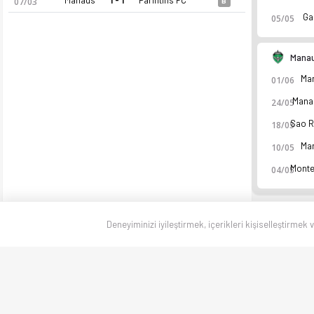
07/03
B
Ga
05/05
Mana
Ma
01/06
Mana
24/05
18/05
Ma
10/05
04/05
Deneyiminizi iyileştirmek, içerikleri kişiselleştirmek 