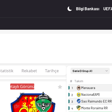
 Kadro, fikstür ve canlı skor Ofsayt'ta.
Bilgi Bankası
UEFA
statistik
Rekabet
Tarihçe
Serie D Grup A1
#
Takım
Detaylı Görünüm
Manauara
1
MS
Nacional(AM)
2
3
-
1
Sao Raimundo EC RR
3
Manaus
(İY:
3
-
1
)
Monte Roraima RR
4