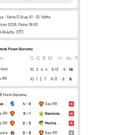
ya - Serie D Grup A1 - 10. Hafta
ziran 2026, Pazar 19:00
ı Bulutlu, 33°C
ncel Puan Durumu
 Kadro, fikstür ve canlı skor Ofsayt'ta.
ım
O
G
B
M
+/-
Av
P
naus
10
2
4
4
8-13
-5
10
s RR
10
1
2
7
8-17
-9
5
R Form Durumu
Sao Raimundo EC RR
4 - 0
Gas RR
M
s RR
0 - 1
Nacional(AM)
M
s RR
2 - 3
Monte Roraima RR
M
uara
0 - 0
Gas RR
B