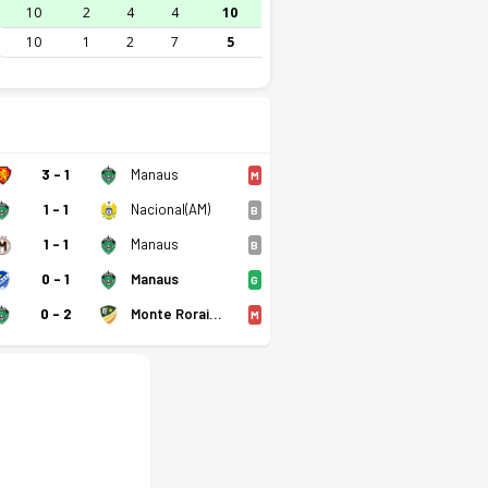
10
2
4
4
10
10
1
2
7
5
3 - 1
Manaus
M
1 - 1
Nacional(AM)
B
1 - 1
Manaus
B
0 - 1
Manaus
G
0 - 2
Monte Roraima RR
M