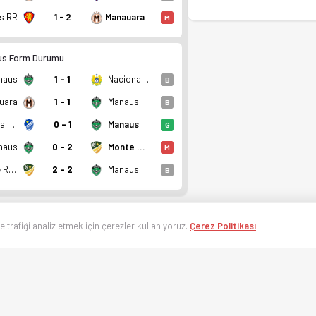
s RR
1 - 2
Manauara
M
us Form Durumu
naus
1 - 1
Nacional(AM)
B
uara
1 - 1
Manaus
B
Sao Raimundo EC RR
0 - 1
Manaus
G
naus
0 - 2
Monte Roraima RR
M
Monte Roraima RR
2 - 2
Manaus
B
ve trafiği analiz etmek için çerezler kullanıyoruz.
Çerez Politikası