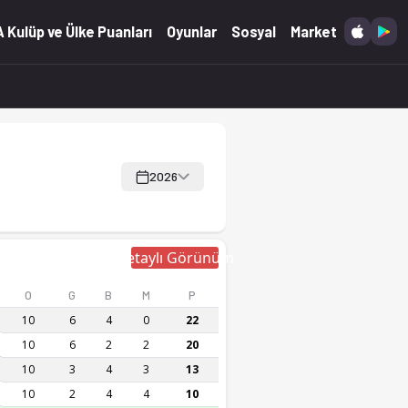
 Kulüp ve Ülke Puanları
Oyunlar
Sosyal
Market
2026
Detaylı Görünüm
O
G
B
M
P
10
6
4
0
22
10
6
2
2
20
10
3
4
3
13
10
2
4
4
10