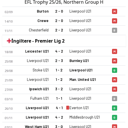
EFL Trophy 25/26, Northern Group H
Burton
2 - 0
Liverpool U21
02/09
M
Crewe
2 - 0
Liverpool U21
14/10
M
Chesterfield
2 - 2
Liverpool U21
11/11
B
İngiltere - Premier Lig 2
Leicester U21
4 - 2
Liverpool U21
18/08
M
Liverpool U21
2 - 3
Burnley U21
25/08
M
Stoke U21
1 - 2
Liverpool U21
29/08
G
Liverpool U21
1 - 2
Man. United U21
21/09
M
Ipswich U21
3 - 2
Liverpool U21
27/09
M
Fulham U21
1 - 1
Liverpool U21
03/10
B
Liverpool U21
4 - 1
Everton U21
26/10
G
Liverpool U21
4 - 2
Middlesbrough U21
01/11
G
West Ham U21
3 - 0
Liverpool U21
07/11
M