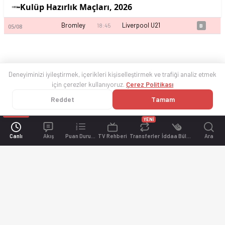
Kulüp Hazırlık Maçları, 2026
Bromley
Liverpool U21
18:45
05/08
B
Deneyiminizi iyileştirmek, içerikleri kişiselleştirmek ve trafiği analiz etmek
için çerezler kullanıyoruz.
Çerez Politikası
Reddet
Tamam
YENİ
Canlı
Akış
Puan Durumu
TV Rehberi
Transferler
İddaa Bülteni
Ara