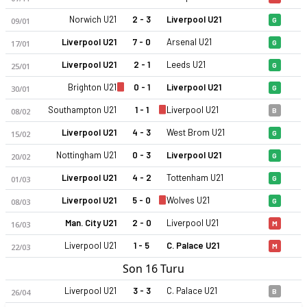
Norwich U21
2 - 3
Liverpool U21
09/01
G
Liverpool U21
7 - 0
Arsenal U21
17/01
G
Liverpool U21
2 - 1
Leeds U21
25/01
G
Brighton U21
0 - 1
Liverpool U21
30/01
G
Southampton U21
1 - 1
Liverpool U21
Liverpool U21 25-26 sezonu | EFL Trophy Kupası EFL Trophy 2
08/02
B
Liverpool U21
4 - 3
West Brom U21
15/02
G
Nottingham U21
0 - 3
Liverpool U21
20/02
G
Liverpool U21
4 - 2
Tottenham U21
01/03
G
Liverpool U21
5 - 0
Wolves U21
08/03
G
Man. City U21
2 - 0
Liverpool U21
16/03
M
Liverpool U21
1 - 5
C. Palace U21
22/03
M
Son 16 Turu
Liverpool U21
3 - 3
C. Palace U21
26/04
B