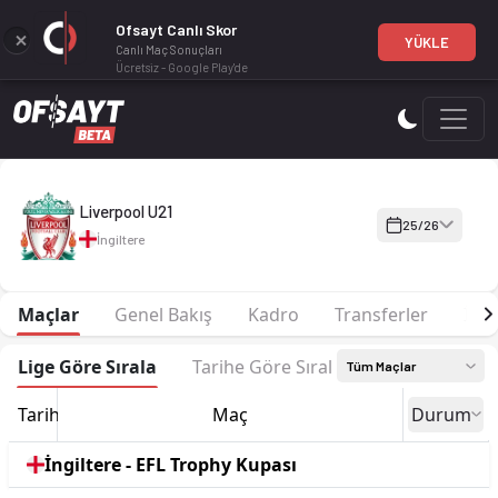
Ofsayt Canlı Skor
YÜKLE
Canlı Maç Sonuçları
Ücretsiz - Google Play'de
Liverpool U21 25-26 sezonu | EFL Trophy Kupası EFL Trophy 2
Liverpool U21
25/26
İngiltere
Maçlar
Genel Bakış
Kadro
Transferler
İsta
Lige Göre Sırala
Tarihe Göre Sırala
Tüm Maçlar
Tarih
Maç
Durum
İngiltere - EFL Trophy Kupası