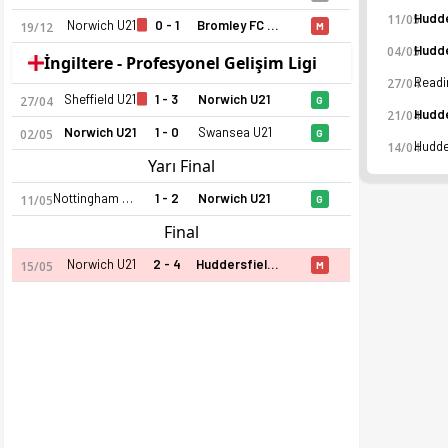
11/05
Norwich U21
0 - 1
Bromley FC U21
19/12
M
04/05
Norwich U21 25-26 sezonu | Premier Lig 2'de 23. sırada, 20 p
İngiltere - Profesyonel Gelişim Ligi
27/04
Sheffield U21
1 - 3
Norwich U21
27/04
G
21/04
Norwich U21
1 - 0
Swansea U21
02/05
G
14/04
Yarı Final
Nottingham U21
1 - 2
Norwich U21
11/05
G
Final
Norwich U21
2 - 4
Huddersfield U21
15/05
M