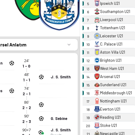
Huddersfield U21
Ipswich U21
5
Southampton U21
6
Liverpool U21
7
Tottenham U21
8
Leicester U21
9
C. Palace U21
örsel Anlatım
10
Aston Villa U21
11
24'
Brighton U21
12
an
1 - 0
West Ham U21
13
48'
Arsenal U21
J. S. Smith
14
1 - 1
Sunderland U21
15
74'
es
Middlesbrough U21
16
2 - 1
Nottingham U21
17
86'
2 - 2
Everton U21
18
90'
Reading U21
19
G. Sebine
2 - 3
Stoke U21
20
90+7
J. S. Smith
Newcastle U21
21