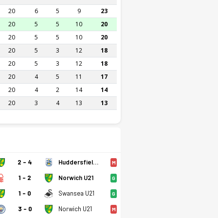
20
6
5
9
23
20
5
5
10
20
20
5
5
10
20
20
5
3
12
18
20
5
3
12
18
20
4
5
11
17
20
4
2
14
14
20
3
4
13
13
2 - 4
Huddersfield U21
M
1 - 2
Norwich U21
G
1 - 0
Swansea U21
G
3 - 0
Norwich U21
M