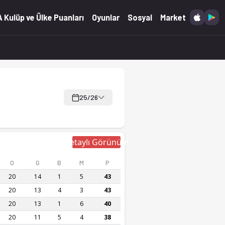
 Kulüp ve Ülke Puanları
Oyunlar
Sosyal
Market
25/26
Detaylı Görünüm
O
G
B
M
P
20
14
1
5
43
20
13
4
3
43
20
13
1
6
40
20
11
5
4
38