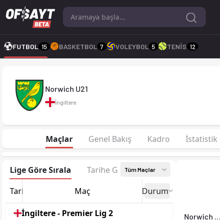
Norwich U21 25-26 sezonu | Premier Lig 2'de 23. sırada, 20 p
FUTBOL
15
BASKETBOL
7
VOLEYBOL
5
TENİS
12
Norwich U21
İngiltere
Maçlar
Genel Bakış
Kadro
İstatistik
Lige Göre Sırala
Tarihe Göre Sırala
Tüm Maçlar
Tarih
Maç
Durum
İngiltere - Premier Lig 2
Norwich U