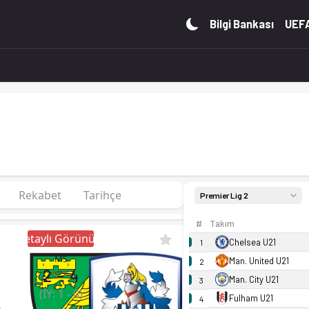
uan. Kadro, fikstür ve canlı skor Ofsayt'ta.
Bilgi Bankası
UEFA
Rekabet
Tarihçe
Premier Lig 2
#
Takım
Detaylı Görünüm
Chelsea U21
1
MS
Man. United U21
2
2
-
4
Man. City U21
3
(İY:
1
-
0
)
Fulham U21
4
21