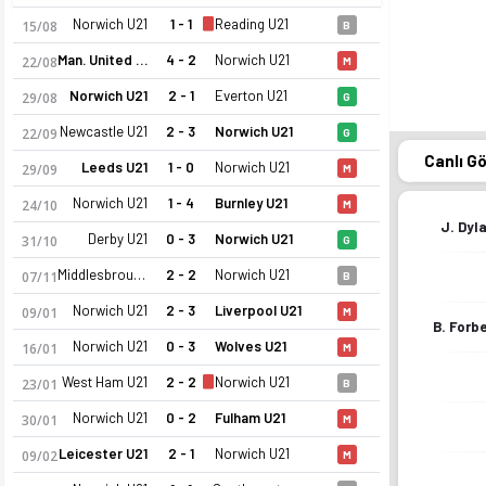
Norwich U21
1 - 1
Reading U21
15/08
B
Man. United U21
4 - 2
Norwich U21
22/08
M
Norwich U21
2 - 1
Everton U21
29/08
G
Newcastle U21
2 - 3
Norwich U21
22/09
G
Canlı G
Leeds U21
1 - 0
Norwich U21
29/09
M
Norwich U21
1 - 4
Burnley U21
24/10
M
J. Dyl
Derby U21
0 - 3
Norwich U21
31/10
G
Middlesbrough U21
2 - 2
Norwich U21
07/11
B
Norwich U21
2 - 3
Liverpool U21
09/01
M
B. Forb
Norwich U21
0 - 3
Wolves U21
16/01
M
West Ham U21
2 - 2
Norwich U21
23/01
B
Norwich U21
0 - 2
Fulham U21
30/01
M
Leicester U21
2 - 1
Norwich U21
09/02
M