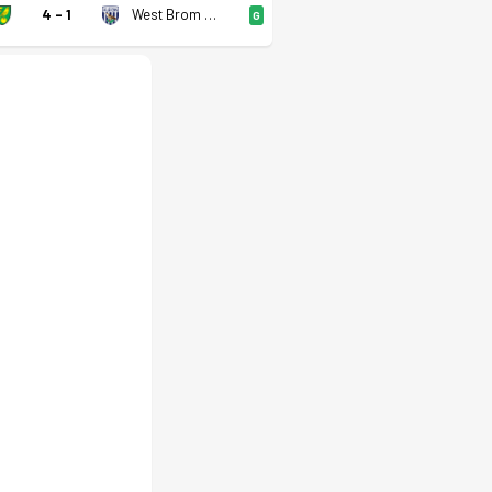
4 - 1
West Brom U21
G