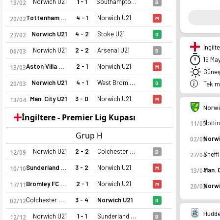
Norwich U21
1 - 1
Southampton U21
13/02
B
Tottenham U21
4 - 1
Norwich U21
20/02
M
Norwich U21
4 - 2
Stoke U21
27/02
G
İngilt
Norwich U21
2 - 2
Arsenal U21
06/03
B
15 Ma
Aston Villa U21
2 - 1
Norwich U21
13/03
M
Güneşl
Norwich U21
4 - 1
West Brom U21
20/03
G
Tek m
Man. City U21
3 - 0
Norwich U21
13/04
M
Norwi
İngiltere - Premier Lig Kupası
11/05
Grup H
02/05
Norwich U21
2 - 2
Colchester U21
12/09
B
27/04
Sunderland U21
3 - 2
Norwich U21
10/10
M
13/04
Bromley FC U21
2 - 1
Norwich U21
17/11
M
20/03
Colchester U21
3 - 4
Norwich U21
02/12
G
Hudde
Norwich U21
1 - 1
Sunderland U21
12/12
B