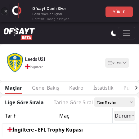
Ofsayt Canlı Skor
YÜKLE
Canlı Maç Sonuçları
Ücretsiz - Google Play'de
Leeds U21 25-26 sezonu | EFL Trophy Kupası EFL Trophy 25/26
Leeds U21
25/26
İngiltere
Maçlar
Genel Bakış
Kadro
İstatistik
Puan 
Lige Göre Sırala
Tarihe Göre Sırala
Tüm Maçlar
Tarih
Maç
Durum
İngiltere - EFL Trophy Kupası