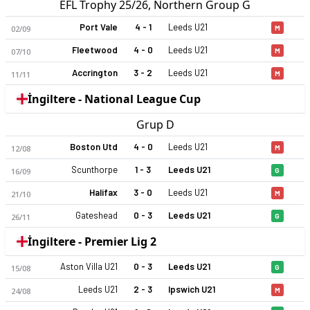
EFL Trophy 25/26, Northern Group G
Port Vale
4 - 1
Leeds U21
02/09
M
Fleetwood
4 - 0
Leeds U21
07/10
M
Accrington
3 - 2
Leeds U21
11/11
M
İngiltere - National League Cup
Grup D
Boston Utd
4 - 0
Leeds U21
12/08
M
Scunthorpe
1 - 3
Leeds U21
16/09
G
Halifax
3 - 0
Leeds U21
21/10
M
Gateshead
0 - 3
Leeds U21
26/11
G
İngiltere - Premier Lig 2
Aston Villa U21
0 - 3
Leeds U21
15/08
G
Leeds U21
2 - 3
Ipswich U21
24/08
M