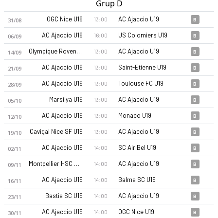
Grup D
OGC Nice U19
AC Ajaccio U19
13:00
31/08
B
AC Ajaccio U19
US Colomiers U19
16:00
06/09
B
Olympique Rovenain U19
AC Ajaccio U19
13:00
14/09
B
AC Ajaccio U19
Saint-Etienne U19
13:00
21/09
B
AC Ajaccio U19
Toulouse FC U19
13:00
28/09
B
Marsilya U19
AC Ajaccio U19
13:00
05/10
B
AC Ajaccio U19
Monaco U19
13:00
12/10
B
Cavigal Nice SF U19
AC Ajaccio U19
13:00
19/10
B
AC Ajaccio U19
SC Air Bel U19
14:00
02/11
B
Montpellier HSC U19
AC Ajaccio U19
14:00
09/11
B
AC Ajaccio U19
Balma SC U19
14:00
16/11
B
Bastia SC U19
AC Ajaccio U19
14:00
23/11
B
AC Ajaccio U19
OGC Nice U19
14:00
30/11
B