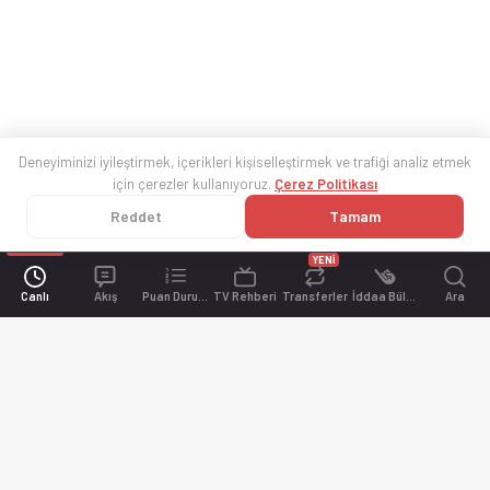
Deneyiminizi iyileştirmek, içerikleri kişiselleştirmek ve trafiği analiz etmek
için çerezler kullanıyoruz.
Çerez Politikası
Reddet
Tamam
YENİ
Canlı
Akış
Puan Durumu
TV Rehberi
Transferler
İddaa Bülteni
Ara