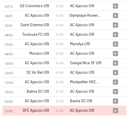
US Colomiers U19
AC Ajaccio U19
14:00
07/12
B
AC Ajaccio U19
Olympique Rovenain U19
14:00
18/01
B
Saint-Etienne U19
AC Ajaccio U19
14:00
25/01
B
Toulouse FC U19
AC Ajaccio U19
14:00
08/02
B
AC Ajaccio U19
Marsilya U19
14:00
15/02
B
AC Ajaccio U19 25-26 sezonu Kadro, fikstür ve canlı skor Ofs
Monaco U19
AC Ajaccio U19
14:00
08/03
B
AC Ajaccio U19
Cavigal Nice SF U19
14:00
15/03
B
SC Air Bel U19
AC Ajaccio U19
14:00
22/03
B
AC Ajaccio U19
Montpellier HSC U19
13:00
12/04
B
Balma SC U19
AC Ajaccio U19
13:00
19/04
B
AC Ajaccio U19
Bastia SC U19
13:00
03/05
B
GFC Ajaccio U19
AC Ajaccio U19
13:00
10/05
B