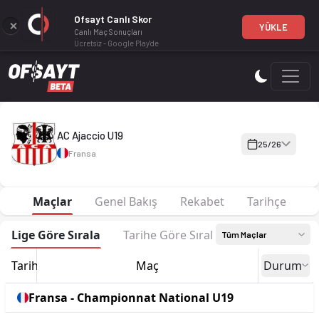
Ofsayt Canlı Skor
YÜKLE
Canlı Maç Sonuçları
Ücretsiz - Google Play'de
AC Ajaccio U19 25-26 sezonu Kadro, fikstür ve canlı skor Ofs
AC Ajaccio U19
25/26
Fransa
Maçlar
Genel Bakış
Rekabet
Tarihçe
Lige Göre Sırala
Tarihe Göre Sırala
Tüm Maçlar
Tarih
Maç
Durum
Fransa - Championnat National U19